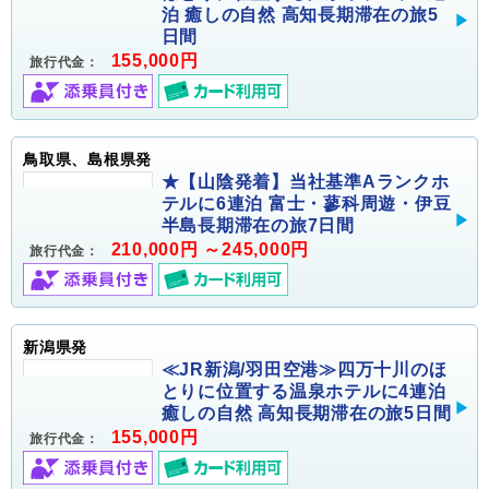
泊 癒しの自然 高知長期滞在の旅5
日間
155,000円
旅行代金：
鳥取県、島根県発
★【山陰発着】当社基準Aランクホ
テルに6連泊 富士・蓼科周遊・伊豆
半島長期滞在の旅7日間
210,000円 ～245,000円
旅行代金：
新潟県発
≪JR新潟/羽田空港≫四万十川のほ
とりに位置する温泉ホテルに4連泊
癒しの自然 高知長期滞在の旅5日間
155,000円
旅行代金：