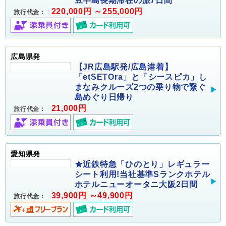
豆半島長期滞在の旅7日間
220,000円 ～255,000円
旅行代金：
広島県発
【JR広島駅発/広島港着】
「etSETOra」と「シースピカ」し
まなみクルーズ2つの乗り物で繋ぐ
島めぐり日帰り
21,000円
旅行代金：
愛知県発
★近鉄特急「ひのとり」レギュラー
シート利用!当社基準Sランクホテル
ホテルニューオータニ大阪2日間
39,900円 ～49,900円
旅行代金：