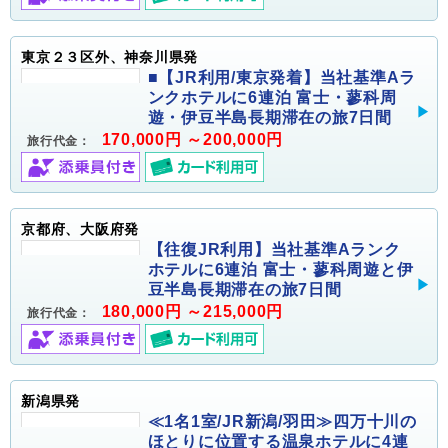
東京２３区外、神奈川県発
■【JR利用/東京発着】当社基準Aラ
ンクホテルに6連泊 富士・蓼科周
遊・伊豆半島長期滞在の旅7日間
170,000円 ～200,000円
旅行代金：
京都府、大阪府発
【往復JR利用】当社基準Aランク
ホテルに6連泊 富士・蓼科周遊と伊
豆半島長期滞在の旅7日間
180,000円 ～215,000円
旅行代金：
新潟県発
≪1名1室/JR新潟/羽田≫四万十川の
ほとりに位置する温泉ホテルに4連