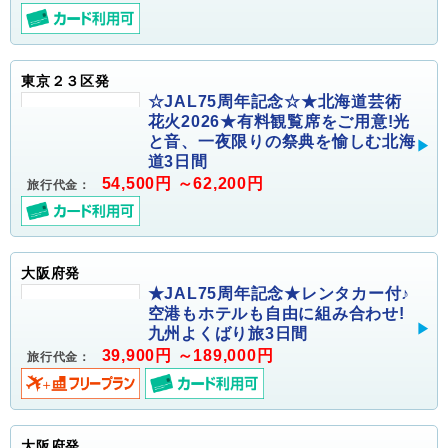
東京２３区発
☆JAL75周年記念☆★北海道芸術
花火2026★有料観覧席をご用意!光
と音、一夜限りの祭典を愉しむ北海
道3日間
54,500円 ～62,200円
旅行代金：
大阪府発
★JAL75周年記念★レンタカー付♪
空港もホテルも自由に組み合わせ!
九州よくばり旅3日間
39,900円 ～189,000円
旅行代金：
大阪府発