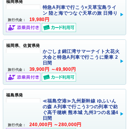
福岡県発
特急A列車で行こう×天草宝島ライ
ン 陸と海でつなぐ天草の旅 日帰り
19,980円
旅行代金：
福岡県、佐賀県発
かごしま錦江湾サマーナイト大花火
大会と特急A列車で行こうに乗車 2
日間
39,900円 ～49,900円
旅行代金：
福島県発
≪福島空港≫九州新幹線 ゆふいん
の森 A列車で行こう3つの列車で紡
ぐ高千穂峡 熊本城 九州3つの名湯4
日間
240,000円 ～280,000円
旅行代金：