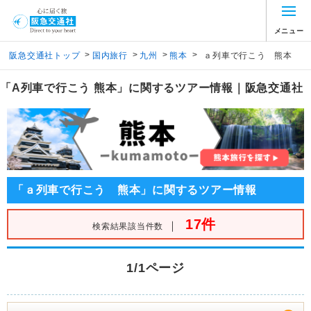
メニュー
>
>
>
>
阪急交通社トップ
国内旅行
九州
熊本
ａ列車で行こう 熊本
「A列車で行こう 熊本」に関するツアー情報｜阪急交通社
「ａ列車で行こう 熊本」に関するツアー情報
17件
｜
検索結果該当件数
1/1ページ