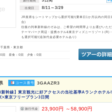
3日間
旅行期間
8/11～3/29
出発日
JR座席をシートマップから選択可能!(乗車日1か月以内の同日
合)
往復の列車新幹線のぞみは、ご希望の時間帯よりお選びいただけ
テーマパーク周辺・提携ホテル&東京ディズニーリゾート(R)
も選択可能!(追加代金必要ホテルあり)
／千葉県・東京都
0回 昼食：0回 夕食：0回
県
3GAAZR3
コース番号
/新幹線】東京観光に好アクセスの当社基準Aランクホテル!
東京>東京フリープラン3日間
23,900円 ～58,900円
旅行代金