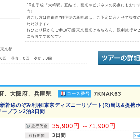
JR山手線「大崎駅」直結で、観光やビジネスの拠点にもおすす
内♪
過ごし方は自由自在!往復の新幹線は、ご予定に合わせて複数
ただけます♪
おひとり様からご参加可能!東京観光はもちろん、観劇旅行や
にもおすすめです♪
／東京都
0回 昼食：0回 夕食：0回
府、大阪府、兵庫県
7KNAK63
コース番号
新幹線のぞみ利用!東京ディズニーリゾート(R)周辺&提携
リープラン2泊3日間
35,900円 ～71,900円
旅行代金
3日間
旅行期間