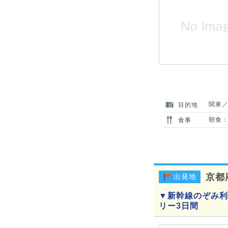
関東
目的地
朝食：
食事
京都
出発地
▼新幹線のぞみ利
リー3日間