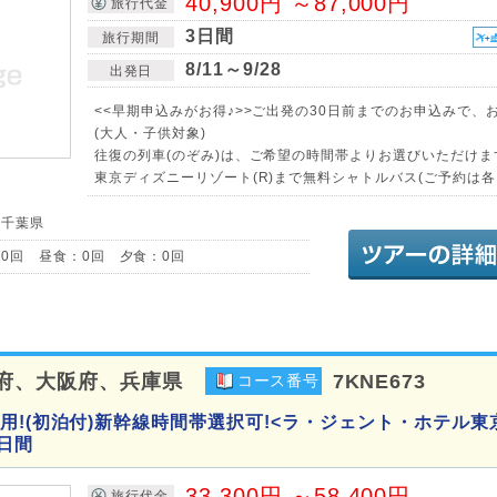
40,900円 ～87,000円
旅行代金
3日間
旅行期間
8/11～9/28
出発日
<<早期申込みがお得♪>>ご出発の30日前までのお申込みで、お
(大人・子供対象)
往復の列車(のぞみ)は、ご希望の時間帯よりお選びいただけます
東京ディズニーリゾート(R)まで無料シャトルバス(ご予約は各自
／千葉県
0回 昼食：0回 夕食：0回
府、大阪府、兵庫県
7KNE673
コース番号
用!(初泊付)新幹線時間帯選択可!<ラ・ジェント・ホテル東
日間
33,300円 ～58,400円
旅行代金