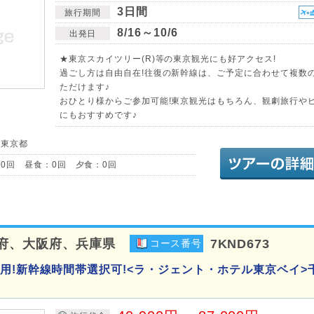
3日間
旅行期間
8/16～10/6
出発日
★東京スカイツリー(R)等の東京観光にも好アクセス!
過ごし方は自由自在!往復の新幹線は、ご予定に合わせて複数
ただけます♪
おひとり様からご参加可能!東京観光はもちろん、観劇旅行や
にもおすすめです♪
／東京都
0回 昼食：0回 夕食：0回
府、大阪府、兵庫県
7KND673
コース番号
用!新幹線時間帯選択可!<ラ・ジェント・ホテル東京ベイ>