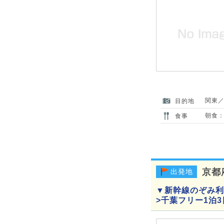
関東
目的地
朝食：
食事
京都
出発地
▼新幹線のぞみ利
>千葉フリー1泊3