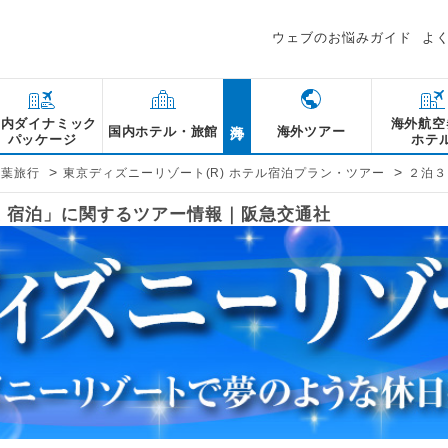
ウェブのお悩みガイド
よ
海外
国内ダイナミック
海外航空
国内ホテル・旅館
海外ツアー
パッケージ
ホテ
>
>
千葉旅行
東京ディズニーリゾート(R) ホテル宿泊プラン・ツアー
２泊３
古屋 宿泊」に関するツアー情報｜阪急交通社