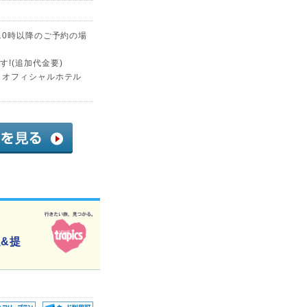
10時以降のご予約の場
!(追加代金要)
・オフィシャルホテル
辺&提