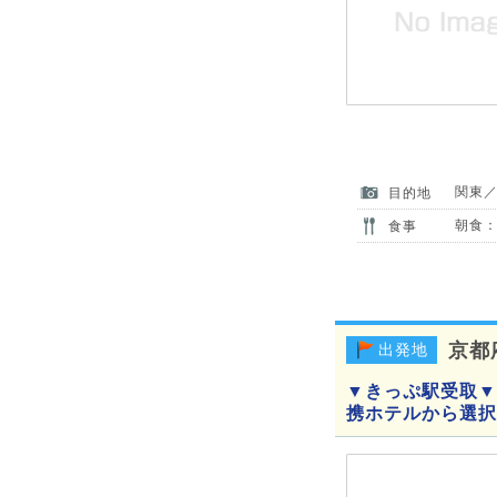
関東
目的地
朝食：
食事
京都
出発地
▼きっぷ駅受取▼
携ホテルから選択