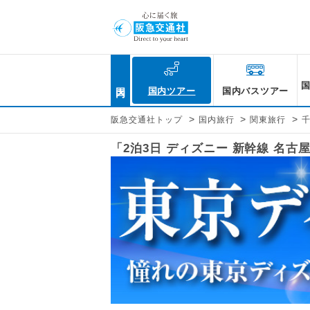
国内
国内ツアー
国内バスツアー
>
>
>
阪急交通社トップ
国内旅行
関東旅行
「2泊3日 ディズニー 新幹線 名