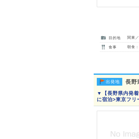
関東
目的地
朝食：
食事
長野
出発地
▼【長野県内発着
に宿泊>東京フリ