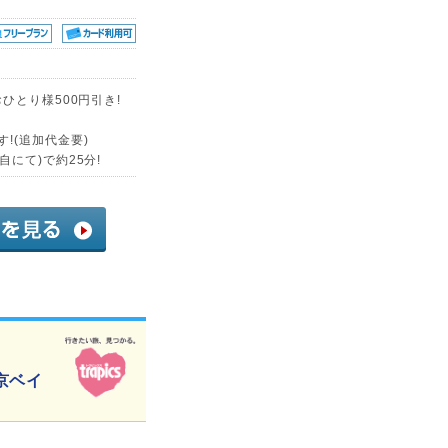
ひとり様500円引き!
!(追加代金要)
にて)で約25分!
京ベイ