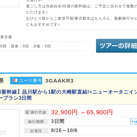
過ごし方は自由自在!往復の新幹線は、ご予定に合わせて複数
ただけます♪
おひとり様からご参加可能!東京観光はもちろん、観劇旅行や
にもおすすめです♪
／東京都
0回 昼食：0回 夕食：0回
県
3GAAKR3
コース番号
/新幹線】品川駅から1駅の大崎駅直結!<ニューオータニイ
ープラン3日間
32,900円 ～65,900円
旅行代金
3日間
旅行期間
8/16～10/6
出発日