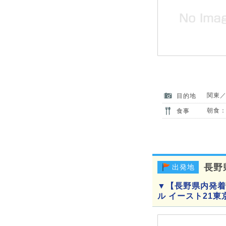
関東
目的地
朝食：
食事
長野
出発地
▼【長野県内発着
ル イースト21