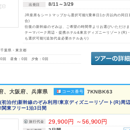
8/11～3/29
出発日
JR座席をシートマップから選択可能!(乗車日1か月以内の同日
合)
往復の新幹線のぞみは、ご希望の時間帯よりお選びいただけます
テーマパーク周辺・提携ホテル&東京ディズニーリゾート(R)
も選択可能!(追加代金必要ホテルあり)
／千葉県・東京都
0回 昼食：0回 夕食：0回
府、大阪府、兵庫県
7KNBK63
コース番号
(初泊付)新幹線のぞみ利用!東京ディズニーリゾート(R)周
!関東フリー1泊3日間
29,900円 ～56,900円
旅行代金