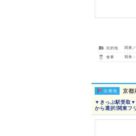
関東
目的地
朝食：
食事
京都
出発地
▼きっぷ駅受取▼
から選択!関東フ