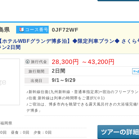
島県
0JF72WF
コース番号
【ホテルWBFグランデ博多泊】◆限定列車プラン◆ さくら
ラン2日間
28,300円 ～43,200円
旅行代金
2日間
旅行期間
9/1～9/29
出発日
♪新幹線往復(九州新幹線・普通車指定席)+宿泊のフリープラン
♪往復:新幹線は列車の時間帯をご選択!(※1)
♪ご宿泊は、博多市内を眺望できる露天風呂付きの大浴場完備!
デ博多」
／福岡県
0回 昼食：0回 夕食：0回