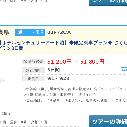
0回 昼食：0回 夕食：0回
島県
0JF73CA
コース番号
【ホテルセンチュリーアート泊】◆限定列車プラン◆ さく
プラン3日間
31,200円 ～51,800円
旅行代金
3日間
旅行期間
9/1～9/28
出発日
♪新幹線往復(九州新幹線・普通車指定席)+宿泊のフリープラン
♪往復:新幹線は列車の時間帯をご選択!(※1)
♪ご宿泊は、JR博多駅より徒歩約2分!最高の利便性「ホテル
／福岡県
0回 昼食：0回 夕食：0回