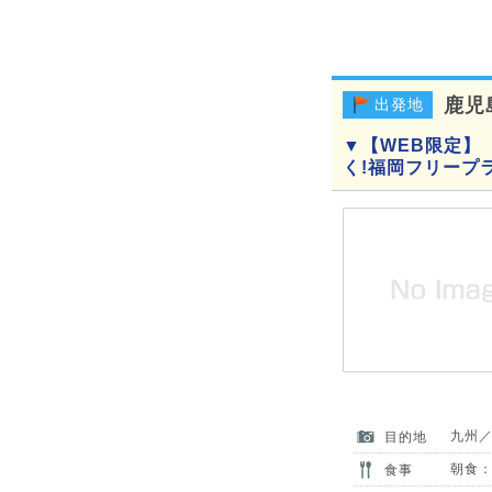
鹿児
出発地
▼【WEB限定】
く!福岡フリープ
九州
目的地
朝食：
食事