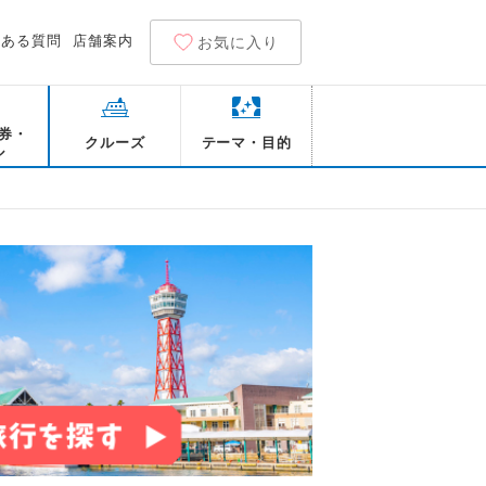
くある質問
店舗案内
お気に入り
券・
クルーズ
テーマ・目的
ル