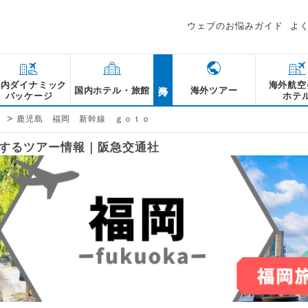
ウェブのお悩みガイド
よ
海外
国内ダイナミック
海外航空
国内ホテル・旅館
海外ツアー
パッケージ
ホテ
>
島
鹿児島 福岡 新幹線 ｇｏｔｏ
に関するツアー情報｜阪急交通社