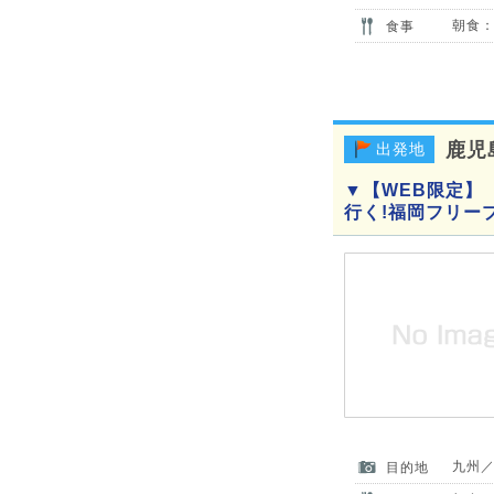
朝食：
食事
鹿児
出発地
▼【WEB限定】
行く!福岡フリー
九州
目的地