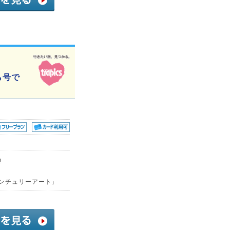
ら号で
!
センチュリーアート」