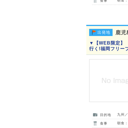
朝食：
食事
鹿児
出発地
▼【WEB限定】
行く!福岡フリー
九州
目的地
朝食：
食事