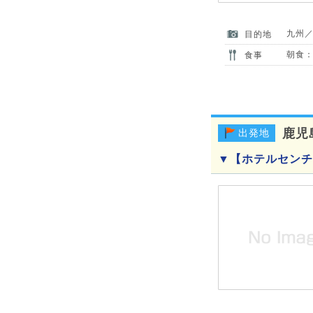
九州
目的地
朝食：
食事
鹿児
出発地
▼【ホテルセンチ