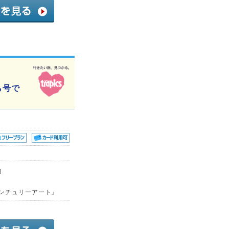
ら号で
!
センチュリーアート」