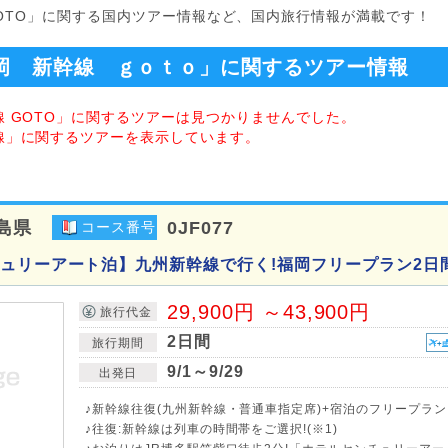
GOTO」に関する国内ツアー情報など、国内旅行情報が満載です！
岡 新幹線 ｇｏｔｏ」に関するツアー情報
線 GOTO」に関するツアーは見つかりませんでした。
幹線」に関するツアーを表示しています。
島県
0JF077
コース番号
ュリーアート泊】九州新幹線で行く!福岡フリープラン2日
29,900円 ～43,900円
旅行代金
2日間
旅行期間
9/1～9/29
出発日
♪新幹線往復(九州新幹線・普通車指定席)+宿泊のフリープラン
♪往復:新幹線は列車の時間帯をご選択!(※1)