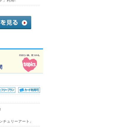
ト」利用!
間
!
センチュリーアート」