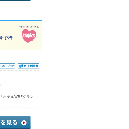
号で行
!
「ホテルWBFグラン