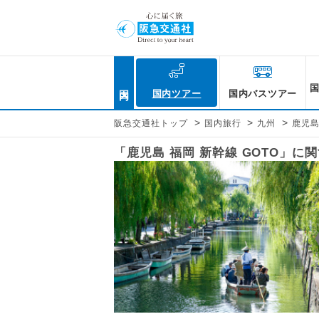
国内
国内ツアー
国内バスツアー
>
>
>
阪急交通社トップ
国内旅行
九州
鹿児
「鹿児島 福岡 新幹線 GOTO」