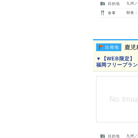
九州
目的地
朝食：
食事
鹿児
出発地
▼【WEB限定】
福岡フリープラン
九州
目的地