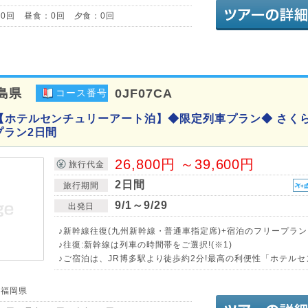
0回 昼食：0回 夕食：0回
島県
0JF07CA
コース番号
【ホテルセンチュリーアート泊】◆限定列車プラン◆ さく
プラン2日間
26,800円 ～39,600円
旅行代金
2日間
旅行期間
9/1～9/29
出発日
♪新幹線往復(九州新幹線・普通車指定席)+宿泊のフリープラン
♪往復:新幹線は列車の時間帯をご選択!(※1)
♪ご宿泊は、JR博多駅より徒歩約2分!最高の利便性「ホテル
／福岡県