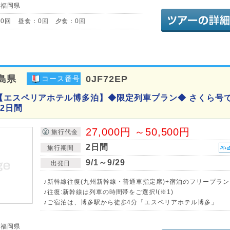
／福岡県
0回 昼食：0回 夕食：0回
島県
0JF72EP
コース番号
【エスペリアホテル博多泊】◆限定列車プラン◆ さくら号で
2日間
27,000円 ～50,500円
旅行代金
2日間
旅行期間
9/1～9/29
出発日
♪新幹線往復(九州新幹線・普通車指定席)+宿泊のフリープラン
♪往復:新幹線は列車の時間帯をご選択!(※1)
♪ご宿泊は、博多駅から徒歩4分「エスペリアホテル博多」
／福岡県