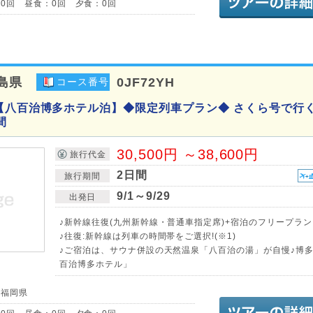
0回 昼食：0回 夕食：0回
島県
0JF72YH
コース番号
【八百治博多ホテル泊】◆限定列車プラン◆ さくら号で行く
間
30,500円 ～38,600円
旅行代金
2日間
旅行期間
9/1～9/29
出発日
♪新幹線往復(九州新幹線・普通車指定席)+宿泊のフリープラン
♪往復:新幹線は列車の時間帯をご選択!(※1)
♪ご宿泊は、サウナ併設の天然温泉「八百治の湯」が自慢♪博
百治博多ホテル」
／福岡県