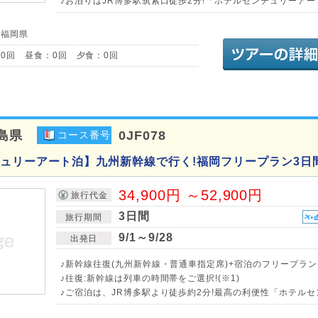
♪お泊りはJR博多駅筑紫口徒歩2分!「ホテルセンチュリーアー
／福岡県
0回 昼食：0回 夕食：0回
島県
0JF078
コース番号
ュリーアート泊】九州新幹線で行く!福岡フリープラン3日
34,900円 ～52,900円
旅行代金
3日間
旅行期間
9/1～9/28
出発日
♪新幹線往復(九州新幹線・普通車指定席)+宿泊のフリープラン
♪往復:新幹線は列車の時間帯をご選択!(※1)
♪ご宿泊は、JR博多駅より徒歩約2分!最高の利便性「ホテル