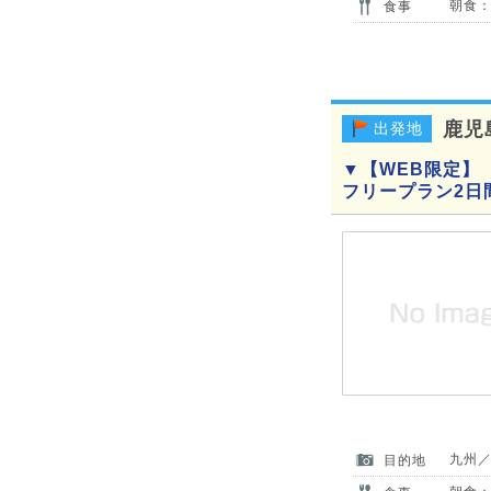
朝食：
食事
鹿児
出発地
▼【WEB限定】
フリープラン2日
九州
目的地