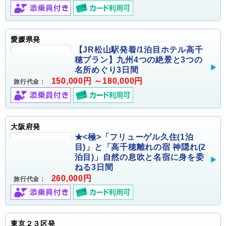
愛媛県発
【JR松山駅発着/1泊目ホテル高千
穂プラン】九州4つの絶景と3つの
名所めぐり3日間
150,000円 ～180,000円
旅行代金：
大阪府発
★<極>「フリューゲル久住(1泊
目)」と「高千穂離れの宿 神隠れ(2
泊目)」自然の息吹と名宿に身を委
ねる3日間
260,000円
旅行代金：
東京２３区発