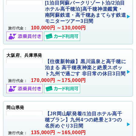
[1泊目阿蘇パークリゾート泊/2泊目
ホテル高千穂泊]高千穂神楽鑑賞・
南阿蘇鉄道・高千穂あまてらす鉄道
モニターツアー3日間
100,000円 ～130,000円
旅行代金：
大阪府、兵庫県発
【往復新幹線】黒川温泉と高千穂に
泊まる 高千穂夜神楽と絶景スポッ
ト九州で過ごす 非日常の休日3日間
170,000円 ～175,000円
旅行代金：
岡山県発
【JR岡山駅発着/1泊目ホテル高千
穂プラン】九州4つの絶景と3つの
名所めぐり3日間
135,000円 ～165,000円
旅行代金：