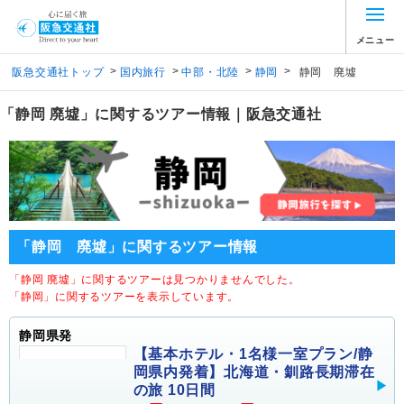
メニュー
>
>
>
>
阪急交通社トップ
国内旅行
中部・北陸
静岡
静岡 廃墟
「静岡 廃墟」に関するツアー情報｜阪急交通社
「静岡 廃墟」に関するツアー情報
「静岡 廃墟」に関するツアーは見つかりませんでした。
「静岡」に関するツアーを表示しています。
静岡県発
【基本ホテル・1名様一室プラン/静
岡県内発着】北海道・釧路長期滞在
の旅 10日間