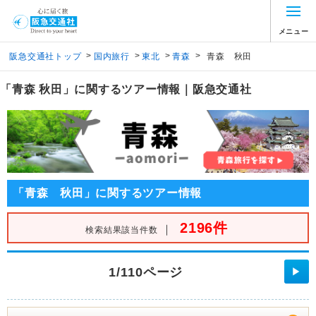
メニュー
>
>
>
>
阪急交通社トップ
国内旅行
東北
青森
青森 秋田
「青森 秋田」に関するツアー情報｜阪急交通社
「青森 秋田」に関するツアー情報
2196件
｜
検索結果該当件数
1/110ページ
▶