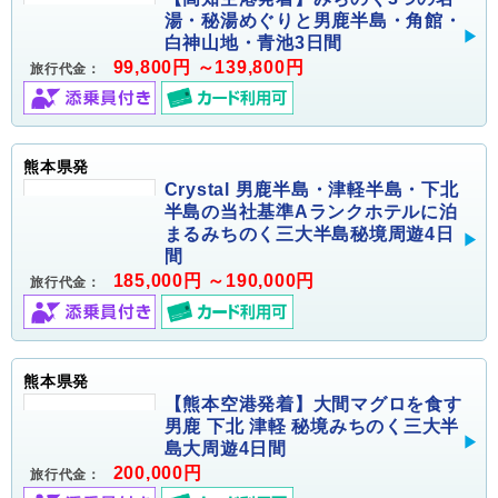
湯・秘湯めぐりと男鹿半島・角館・
白神山地・青池3日間
99,800円 ～139,800円
旅行代金：
熊本県発
Crystal 男鹿半島・津軽半島・下北
半島の当社基準Aランクホテルに泊
まるみちのく三大半島秘境周遊4日
間
185,000円 ～190,000円
旅行代金：
熊本県発
【熊本空港発着】大間マグロを食す
男鹿 下北 津軽 秘境みちのく三大半
島大周遊4日間
200,000円
旅行代金：