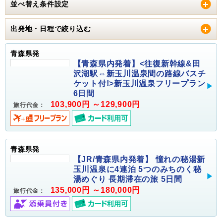
並べ替え条件設定
出発地・日程で絞り込む
青森県発
【青森県内発着】<往復新幹線&田
沢湖駅⇔新玉川温泉間の路線バスチ
ケット付!>新玉川温泉フリープラン
6日間
103,900円 ～129,900円
旅行代金：
青森県発
【JR/青森県内発着】 憧れの秘湯新
玉川温泉に4連泊 5つのみちのく秘
湯めぐり 長期滞在の旅 5日間
135,000円 ～180,000円
旅行代金：