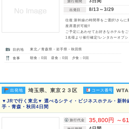
3日間
旅行期間
8/13～3/29
出発日
往復:新幹線の時間帯をご選択!さら
座席選択可能!!
ご予定にあわせてお好きなホテルをご選
1名様より催行確定!レンタカーオプシ
東北／青森県・岩手県・秋田県
目的地
朝食：0回 昼食：0回 夕食：0回
食事
埼玉県、東京２３区
WTA
出発地
コース番号
▼JRで行く東北▼ 選べるシティ・ビジネスホテル・新幹
手・青森・秋田4日間
35,800円 ～6
旅行代金
4日間
旅行期間