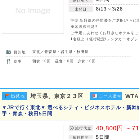
8/13～3/28
出発日
往復:新幹線の時間帯をご選択!さら
座席選択可能!!
ご予定にあわせてお好きなホテルをご選
1名様より催行確定!レンタカーオプシ
東北／青森県・岩手県・秋田県
目的地
朝食：0回 昼食：0回 夕食：0回
食事
埼玉県、東京２３区
WTA
出発地
コース番号
▼JRで行く東北▼ 選べるシティ・ビジネスホテル・新幹
手・青森・秋田5日間
40,800円 ～7
旅行代金
5日間
旅行期間