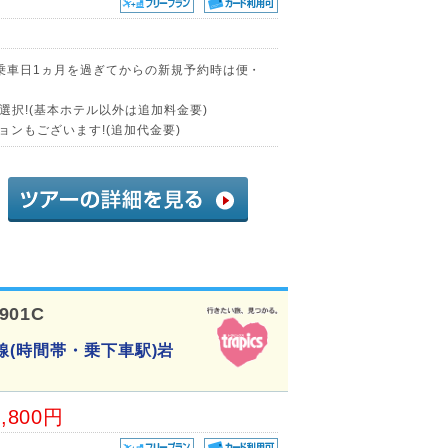
に乗車日1ヵ月を過ぎてからの新規予約時は便・
択!(基本ホテル以外は追加料金要)
ョンもございます!(追加代金要)
901C
線(時間帯・乗下車駅)岩
1,800円