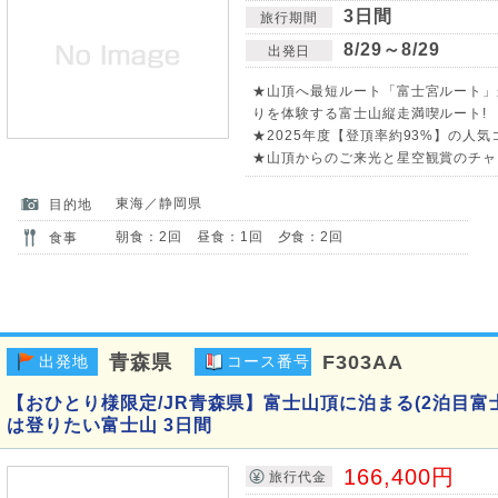
3日間
旅行期間
8/29～8/29
出発日
★山頂へ最短ルート「富士宮ルート」
りを体験する富士山縦走満喫ルート!
★2025年度【登頂率約93%】の人気
★山頂からのご来光と星空観賞のチャ
東海／静岡県
目的地
朝食：2回 昼食：1回 夕食：2回
食事
青森県
F303AA
出発地
コース番号
【おひとり様限定/JR青森県】富士山頂に泊まる(2泊目富
は登りたい富士山 3日間
166,400円
旅行代金