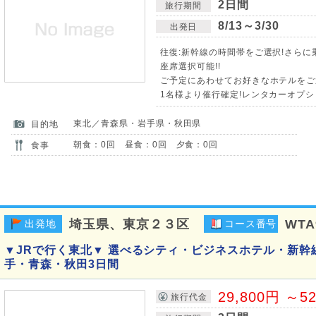
2日間
旅行期間
8/13～3/30
出発日
往復:新幹線の時間帯をご選択!さら
座席選択可能!!
ご予定にあわせてお好きなホテルをご選
1名様より催行確定!レンタカーオプシ
東北／青森県・岩手県・秋田県
目的地
朝食：0回 昼食：0回 夕食：0回
食事
埼玉県、東京２３区
WTA
出発地
コース番号
▼JRで行く東北▼ 選べるシティ・ビジネスホテル・新幹
手・青森・秋田3日間
29,800円 ～5
旅行代金