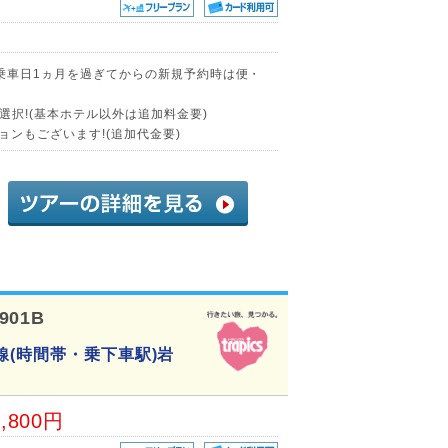
に乗車日1ヵ月を過ぎてからの新規予約時は便・
択!(基本ホテル以外は追加料金要)
ョンもございます!(追加代金要)
901B
線(時間帯・乗下車駅)岩
2,800円