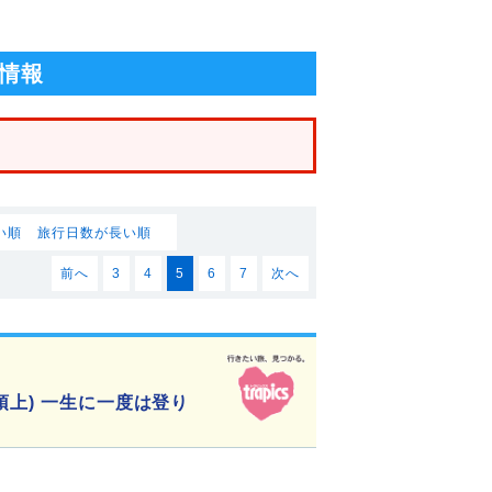
情報
い順
旅行日数が長い順
前へ
3
4
5
6
7
次へ
頂上) 一生に一度は登り