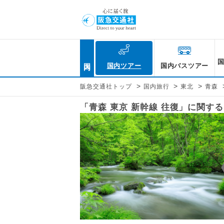
国内
国内ツアー
国内バスツアー
>
>
>
阪急交通社トップ
国内旅行
東北
青森
「青森 東京 新幹線 往復」に関す