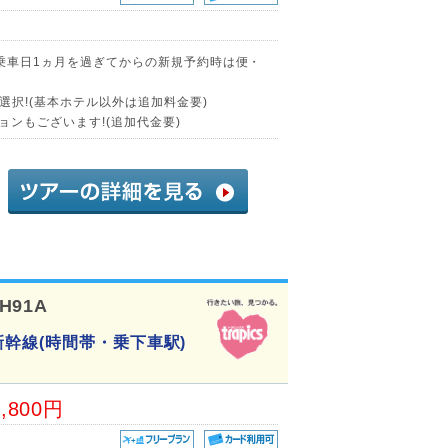
に乗車日1ヵ月を過ぎてからの新規予約時は便・
択!(基本ホテル以外は追加料金要)
ョンもございます!(追加代金要)
H91A
幹線(時間帯・乗下車駅)
3,800円