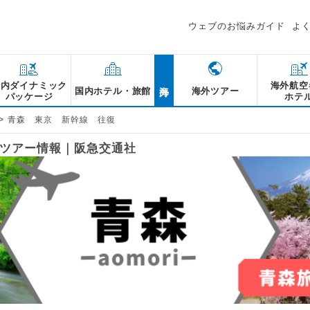
ウェブのお悩みガイド
よ
海外
国内ダイナミック
海外航空
国内ホテル・旅館
海外ツアー
パッケージ
ホテ
>
青森 東京 新幹線 往復
るツアー情報｜阪急交通社