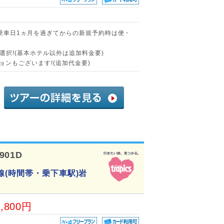
に乗車日1ヵ月を過ぎてからの新規予約時は便・
択!(基本ホテル以外は追加料金要)
ョンもございます!(追加代金要)
901D
線(時間帯・乗下車駅)岩
1,800円