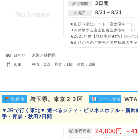
3日間
旅行期間
8/31～8/31
出発日
★山頂へ最短ルート「富士宮ルート」
りを体験する富士山縦走満喫ルート!
★2025年度【登頂率約93%】の人気
★山頂からのご来光と星空観賞のチャ
東海／静岡県
目的地
朝食：2回 昼食：1回 夕食：2回
食事
埼玉県、東京２３区
WTA
出発地
コース番号
▼JRで行く東北▼ 選べるシティ・ビジネスホテル・新幹
手・青森・秋田2日間
24,800円 ～4
旅行代金