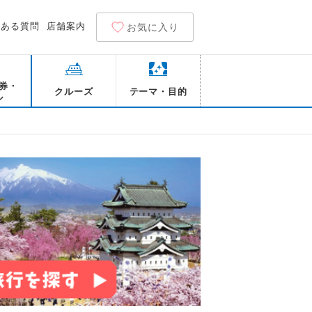
くある質問
店舗案内
お気に入り
券・
クルーズ
テーマ・目的
ル