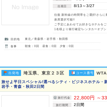
8/13～3/27
出発日
往復:新幹線の時間帯をご選択!さら
座席選択可能!!
ご予定にあわせてお好きなホテルをご選
1名様より催行確定!レンタカーオプシ
東北／青森県・岩手県・秋田県
目的地
朝食：0回 昼食：0回 夕食：0回
食事
埼玉県、東京２３区
WTA
出発地
コース番号
旅せよ平日スペシャル!選べるシティ・ビジネスホテル・新
岩手・青森・秋田2日間
22,800円 ～3
旅行代金
2日間
旅行期間