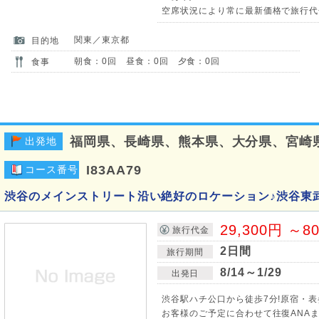
空席状況により常に最新価格で旅行代
関東／東京都
目的地
朝食：0回 昼食：0回 夕食：0回
食事
福岡県、長崎県、熊本県、大分県、宮崎
出発地
I83AA79
コース番号
渋谷のメインストリート沿い絶好のロケーション♪渋谷東
29,300円 ～8
旅行代金
2日間
旅行期間
8/14～1/29
出発日
渋谷駅ハチ公口から徒歩7分!原宿・表
お客様のご予定に合わせて往復ANAま