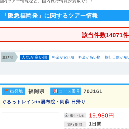
国内ツアー情報など、国内旅行情報が満載です！
「阪急福岡発」に関するツアー情報
該当件数14071
人気が高い順
並び順
料金が安い順
料金が高い順
旅行日数が短
福岡県
70J161
出発地
コース番号
ぐるっトレインin湯布院・阿蘇 日帰り
19,980円
旅行代金
1日間
旅行期間