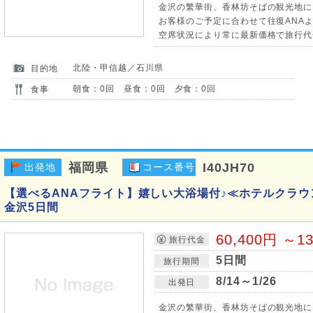
金沢の繁華街、香林坊そばの観光地に
お客様のご予定に合わせて往復ANAよ
空席状況により常に最新価格で旅行代
北陸・甲信越／石川県
目的地
朝食：0回 昼食：0回 夕食：0回
食事
福岡県
I40JH70
出発地
コース番号
【選べるANAフライト】嬉しい大浴場付♪≪ホテルクラ
金沢5日間
60,400円 ～1
旅行代金
5日間
旅行期間
8/14～1/26
出発日
金沢の繁華街、香林坊そばの観光地に