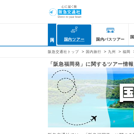
国内
国内ツアー
国内バスツアー
>
>
>
阪急交通社トップ
国内旅行
九州
福岡
「阪急福岡発」に関するツアー情報