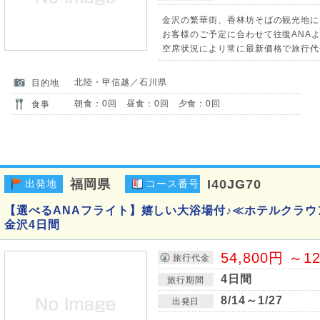
金沢の繁華街、香林坊そばの観光地に
お客様のご予定に合わせて往復ANAよ
空席状況により常に最新価格で旅行代
北陸・甲信越／石川県
目的地
朝食：0回 昼食：0回 夕食：0回
食事
福岡県
I40JG70
出発地
コース番号
【選べるANAフライト】嬉しい大浴場付♪≪ホテルクラ
金沢4日間
54,800円 ～1
旅行代金
4日間
旅行期間
8/14～1/27
出発日