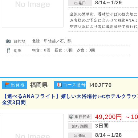
8/14～1/29
出発日
金沢の繁華街、香林坊そばの観光地に
お客様のご予定に合わせて往復ANAよ
空席状況により常に最新価格で旅行代
北陸・甲信越／石川県
目的地
朝食：0回 昼食：0回 夕食：0回
食事
福岡県
I40JF70
出発地
コース番号
【選べるANAフライト】嬉しい大浴場付♪≪ホテルクラ
金沢3日間
49,200円 ～1
旅行代金
3日間
旅行期間
8/14～1/28
出発日