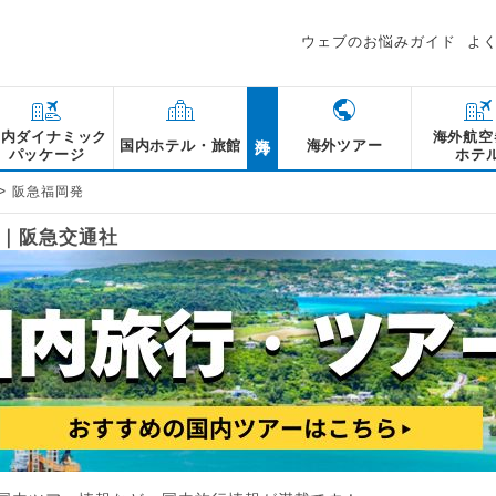
ウェブのお悩みガイド
よ
海外
国内ダイナミック
海外航空
国内ホテル・旅館
海外ツアー
パッケージ
ホテ
>
阪急福岡発
｜阪急交通社