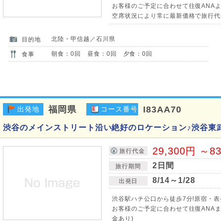
お客様のご予定に合わせて往復ANAよ
空席状況により常に最新価格で旅行代
北陸・甲信越／石川県
目的地
朝食：0回 昼食：0回 夕食：0回
食事
福岡県
I83AA70
出発地
コース番号
渋谷のメインストリート沿い絶好のロケーション♪渋谷東
29,300円 ～8
旅行代金
2日間
旅行期間
8/14～1/28
出発日
渋谷駅ハチ公口から徒歩7分!原宿・表
お客様のご予定に合わせて往復ANAま
金あり)