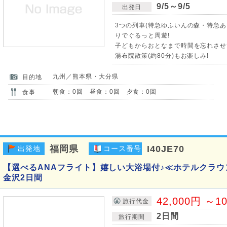
9/5～9/5
出発日
3つの列車(特急ゆふいんの森・特急あ
りでぐるっと周遊!
子どもからおとなまで時間を忘れさせ
湯布院散策(約80分)もお楽しみ!
九州／熊本県・大分県
目的地
朝食：0回 昼食：0回 夕食：0回
食事
福岡県
I40JE70
出発地
コース番号
【選べるANAフライト】嬉しい大浴場付♪≪ホテルクラ
金沢2日間
42,000円 ～1
旅行代金
2日間
旅行期間