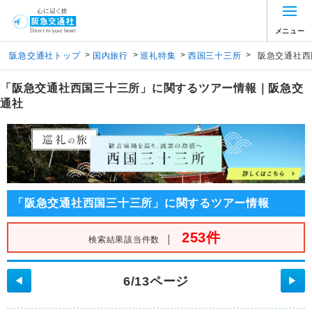
メニュー
>
>
>
>
阪急交通社トップ
国内旅行
巡礼特集
西国三十三所
阪急交通社西
「阪急交通社西国三十三所」に関するツアー情報｜阪急交
通社
「阪急交通社西国三十三所」に関するツアー情報
253件
｜
検索結果該当件数
6/13ページ
◀
▶