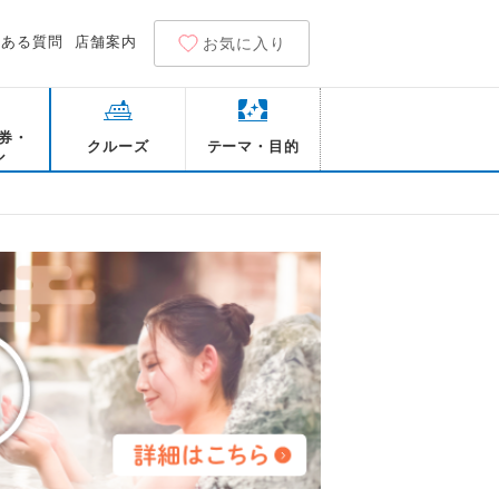
くある質問
店舗案内
お気に入り
券・
クルーズ
テーマ・目的
ル