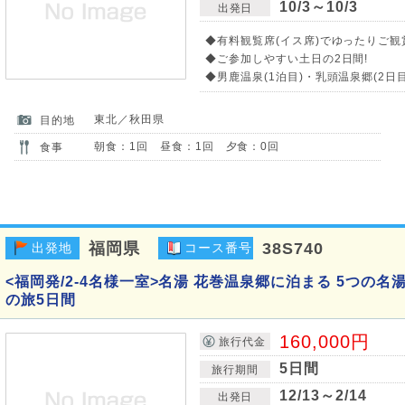
10/3～10/3
出発日
◆有料観覧席(イス席)でゆったりご観
◆ご参加しやすい土日の2日間!
◆男鹿温泉(1泊目)・乳頭温泉郷(2日
東北／秋田県
目的地
朝食：1回 昼食：1回 夕食：0回
食事
福岡県
38S740
出発地
コース番号
<福岡発/2-4名様一室>名湯 花巻温泉郷に泊まる 5つの名
の旅5日間
160,000円
旅行代金
5日間
旅行期間
12/13～2/14
出発日