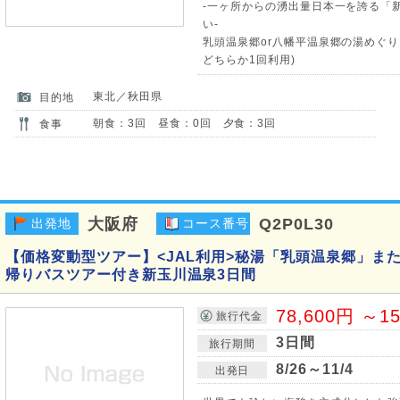
-一ヶ所からの湧出量日本一を誇る「
い-
乳頭温泉郷or八幡平温泉郷の湯めぐり
どちらか1回利用)
東北／秋田県
目的地
朝食：3回 昼食：0回 夕食：3回
食事
大阪府
Q2P0L30
出発地
コース番号
【価格変動型ツアー】<JAL利用>秘湯「乳頭温泉郷」ま
帰りバスツアー付き新玉川温泉3日間
78,600円 ～1
旅行代金
3日間
旅行期間
8/26～11/4
出発日