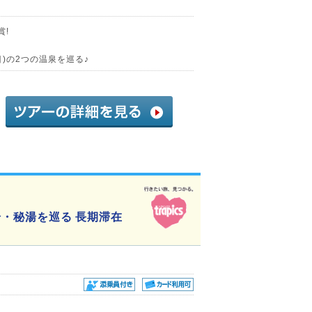
賞!
目)の2つの温泉を巡る♪
湯・秘湯を巡る 長期滞在