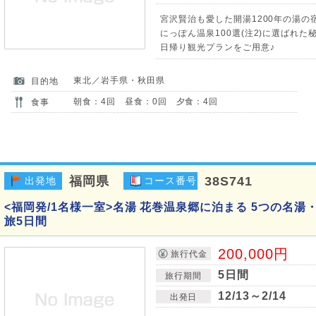
宮沢賢治も愛した開湯1200年の湯の
にっぽん温泉100選(注2)に選ばれた
日帰り観光プランをご用意♪
東北／岩手県・秋田県
目的地
朝食：4回 昼食：0回 夕食：4回
食事
福岡県
38S741
出発地
コース番号
<福岡発/1名様一室>名湯 花巻温泉郷に泊まる 5つの名湯
旅5日間
200,000円
旅行代金
5日間
旅行期間
12/13～2/14
出発日