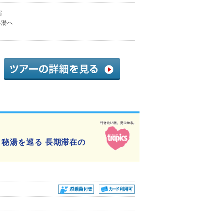
宿
秘湯へ
・秘湯を巡る 長期滞在の