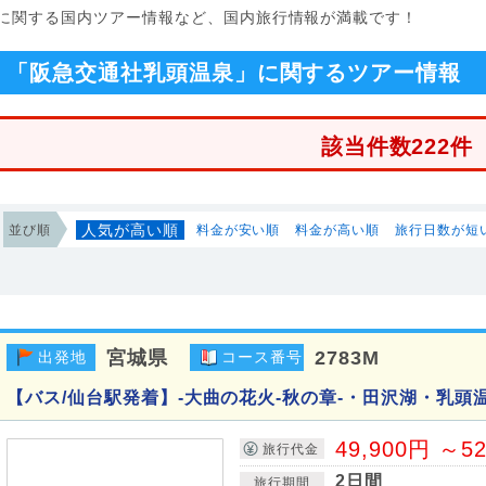
に関する国内ツアー情報など、国内旅行情報が満載です！
「阪急交通社乳頭温泉」に関するツアー情報
該当件数222件
人気が高い順
並び順
料金が安い順
料金が高い順
旅行日数が短
宮城県
2783M
出発地
コース番号
【バス/仙台駅発着】-大曲の花火-秋の章-・田沢湖・乳頭温
49,900円 ～5
旅行代金
2日間
旅行期間