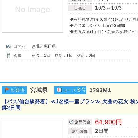
10/3～10/3
出発日
◆有料観覧席(イス席)でゆったりご観
◆ご参加しやすい土日の2日間!
◆男鹿温泉(1泊目)・乳頭温泉郷(2日
東北／秋田県
目的地
朝食：1回 昼食：1回 夕食：0回
食事
宮城県
2783M1
出発地
コース番号
【バス/仙台駅発着】≪1名様一室プラン≫-大曲の花火-秋
郷2日間
64,900円
旅行代金
2日間
旅行期間