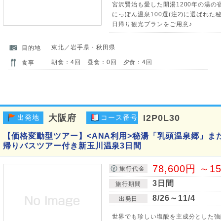
宮沢賢治も愛した開湯1200年の湯の
にっぽん温泉100選(注2)に選ばれた
日帰り観光プランをご用意♪
東北／岩手県・秋田県
目的地
朝食：4回 昼食：0回 夕食：4回
食事
大阪府
I2P0L30
出発地
コース番号
【価格変動型ツアー】<ANA利用>秘湯「乳頭温泉郷」ま
帰りバスツアー付き新玉川温泉3日間
78,600円 ～1
旅行代金
3日間
旅行期間
8/26～11/4
出発日
世界でも珍しい塩酸を主成分とした強