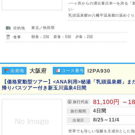
-一ヶ所からの湧出量日本一を誇る「
い-
乳頭温泉郷or八幡平温泉郷の湯めぐり
東北／秋田県
目的地
朝食：2回 昼食：0回 夕食：2回
食事
大阪府
I2PA930
出発地
コース番号
【価格変動型ツアー】<ANA利用>秘湯「乳頭温泉郷」ま
帰りバスツアー付き新玉川温泉4日間
81,100円 ～1
旅行代金
4日間
旅行期間
8/25～11/4
出発日
世界でも珍しい塩酸を主成分とした強