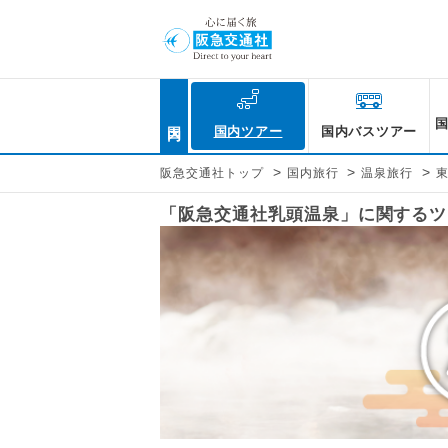
国内
国内ツアー
国内バスツアー
>
>
>
阪急交通社トップ
国内旅行
温泉旅行
「阪急交通社乳頭温泉」に関するツ