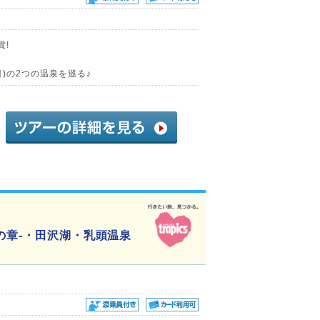
賞!
目)の2つの温泉を巡る♪
の章-・田沢湖・乳頭温泉