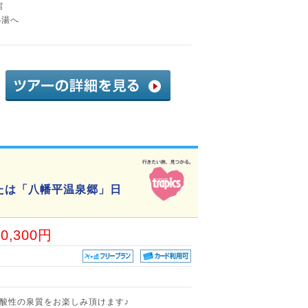
宿
秘湯へ
たは「八幡平温泉郷」日
50,300円
酸性の泉質をお楽しみ頂けます♪