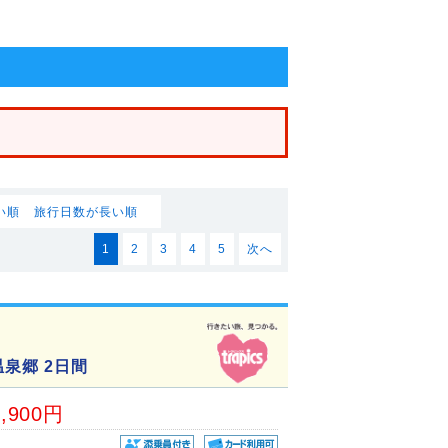
い順
旅行日数が長い順
1
2
3
4
5
次へ
泉郷 2日間
2,900円