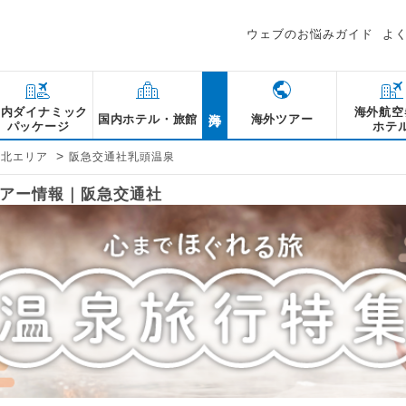
ウェブのお悩みガイド
よ
海外
国内ダイナミック
海外航空
国内ホテル・旅館
海外ツアー
パッケージ
ホテ
>
東北エリア
阪急交通社乳頭温泉
アー情報｜阪急交通社