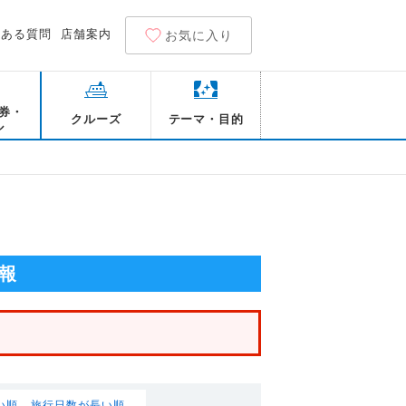
くある質問
店舗案内
お気に入り
券・
クルーズ
テーマ・目的
ル
報
い順
旅行日数が長い順