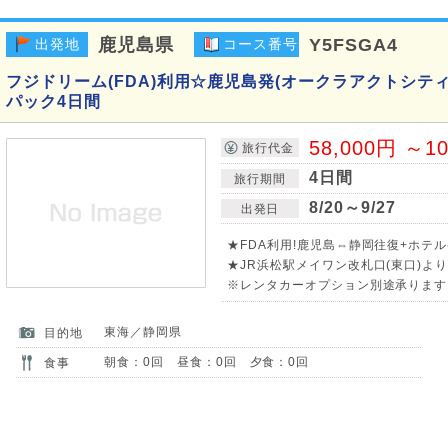
鹿児島県
Y5FSGA4
出発地
コース番号
フジドリーム(FDA)利用☆鹿児島発(オークラアクトシテ
パック4日間
58,000円 ～1
旅行代金
4日間
旅行期間
8/20～9/27
出発日
★FDA利用!鹿児島⇔静岡往復+ホテル
★JR浜松駅メイワン改札口(東口)よ
※レンタカーオプション別途承ります!
東海／静岡県
目的地
朝食：0回 昼食：0回 夕食：0回
食事