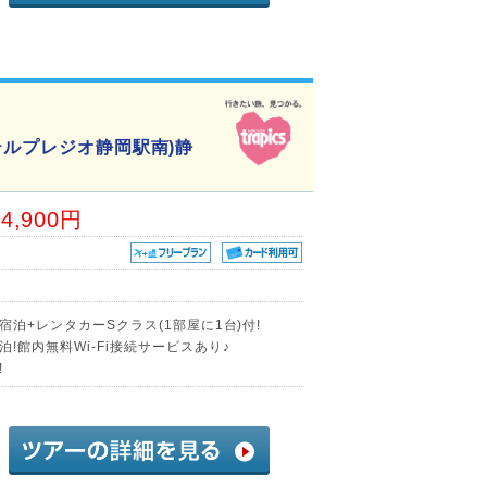
テルプレジオ静岡駅南)静
64,900円
宿泊+レンタカーSクラス(1部屋に1台)付!
!館内無料Wi-Fi接続サービスあり♪
!