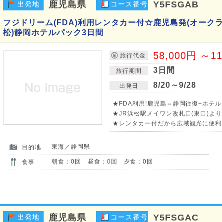
鹿児島県
Y5FSGAB
出発地
コース番号
フジドリーム(FDA)利用レンタカー付☆鹿児島発(オーク
松)静岡ホテルパック3日間
58,000円 ～1
旅行代金
3日間
旅行期間
8/20～9/28
出発日
★FDA利用!鹿児島⇔静岡往復+ホテル
★JR浜松駅メイワン改札口(東口)よ
★レンタカー付だから広域観光に便利
東海／静岡県
目的地
朝食：0回 昼食：0回 夕食：0回
食事
鹿児島県
Y5FSGAC
出発地
コース番号