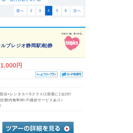
前へ
2
3
4
5
6
次へ
テルプレジオ静岡駅南)静
31,000円
宿泊+レンタカーSクラス(1部屋に1台)付!
!館内無料Wi-Fi接続サービスあり♪
!