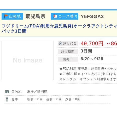
鹿児島県
Y5FSGA3
出発地
コース番号
フジドリーム(FDA)利用☆鹿児島発(オークラアクトシテ
パック3日間
49,700円 ～8
旅行代金
3日間
旅行期間
8/20～9/28
出発日
★FDA利用!鹿児島⇔静岡往復+ホテル
★JR浜松駅メイワン改札口(東口)よ
※レンタカーオプション別途承ります!
東海／静岡県
目的地
朝食：0回 昼食：0回 夕食：0回
食事