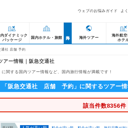
ウェブのお悩みガイド
よ
海外
国内ダイナミック
海外航空
国内ホテル・旅館
海外ツアー
パッケージ
ホテ
通社 店舗 予約
るツアー情報｜阪急交通社
約」に関する国内ツアー情報など、国内旅行情報が満載です！
「阪急交通社 店舗 予約」に関するツアー情
該当件数8356件
人気が高い順
並び順
料金が安い順
料金が高い順
旅行日数が短