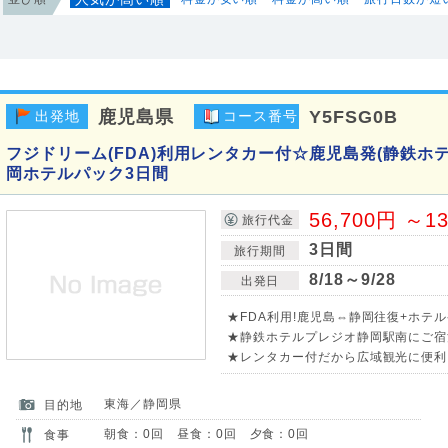
鹿児島県
Y5FSG0B
出発地
コース番号
フジドリーム(FDA)利用レンタカー付☆鹿児島発(静鉄ホ
岡ホテルパック3日間
56,700円 ～1
旅行代金
3日間
旅行期間
8/18～9/28
出発日
★FDA利用!鹿児島⇔静岡往復+ホテル
★静鉄ホテルプレジオ静岡駅南にご宿泊
★レンタカー付だから広域観光に便利
東海／静岡県
目的地
朝食：0回 昼食：0回 夕食：0回
食事