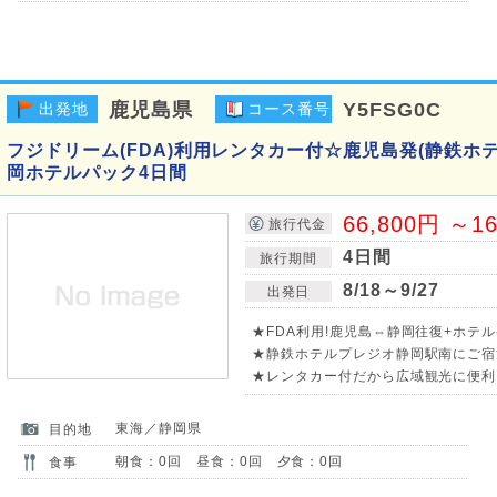
鹿児島県
Y5FSG0C
出発地
コース番号
フジドリーム(FDA)利用レンタカー付☆鹿児島発(静鉄ホ
岡ホテルパック4日間
66,800円 ～1
旅行代金
4日間
旅行期間
8/18～9/27
出発日
★FDA利用!鹿児島⇔静岡往復+ホテル
★静鉄ホテルプレジオ静岡駅南にご宿泊
★レンタカー付だから広域観光に便利
東海／静岡県
目的地
朝食：0回 昼食：0回 夕食：0回
食事