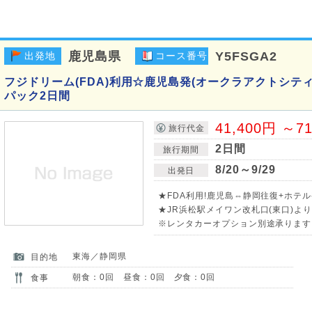
鹿児島県
Y5FSGA2
出発地
コース番号
フジドリーム(FDA)利用☆鹿児島発(オークラアクトシテ
パック2日間
41,400円 ～7
旅行代金
2日間
旅行期間
8/20～9/29
出発日
★FDA利用!鹿児島⇔静岡往復+ホテル
★JR浜松駅メイワン改札口(東口)よ
※レンタカーオプション別途承ります!
東海／静岡県
目的地
朝食：0回 昼食：0回 夕食：0回
食事