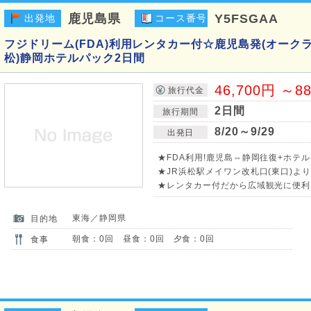
鹿児島県
Y5FSGAA
出発地
コース番号
フジドリーム(FDA)利用レンタカー付☆鹿児島発(オーク
松)静岡ホテルパック2日間
46,700円 ～8
旅行代金
2日間
旅行期間
8/20～9/29
出発日
★FDA利用!鹿児島⇔静岡往復+ホテル
★JR浜松駅メイワン改札口(東口)よ
★レンタカー付だから広域観光に便利
東海／静岡県
目的地
朝食：0回 昼食：0回 夕食：0回
食事