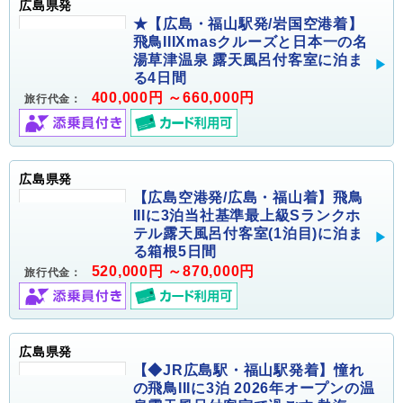
広島県発
★【広島・福山駅発/岩国空港着】
飛鳥IIIXmasクルーズと日本一の名
湯草津温泉 露天風呂付客室に泊ま
る4日間
400,000円 ～660,000円
旅行代金：
広島県発
【広島空港発/広島・福山着】飛鳥
IIIに3泊当社基準最上級Sランクホ
テル露天風呂付客室(1泊目)に泊ま
る箱根5日間
520,000円 ～870,000円
旅行代金：
広島県発
【◆JR広島駅・福山駅発着】憧れ
の飛鳥IIIに3泊 2026年オープンの温