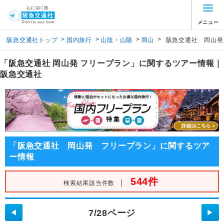
メニュー
>
>
>
>
阪急交通社トップ
国内旅行
山陰・山陽
岡山
阪急交通社 岡山発
「阪急交通社 岡山発 フリープラン」に関するツアー情報｜
阪急交通社
「阪急交通社 岡山発 フリープラン」に関するツア
ー情報
544件
｜
検索結果該当件数
7/28ページ
◀
▶