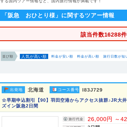
関する国内ツアー情報など、国内旅行情報が満載です！
「阪急 おひとり様」に関するツアー情報
該当件数16288
人気が高い順
並び順
料金が安い順
料金が高い順
旅行日数が短
北海道
I83J729
出発地
コース番号
☆早期申込割引【90】羽田空港からアクセス抜群♪JR大
ズイン阪急2日間
26,000円 ～4
旅行代金