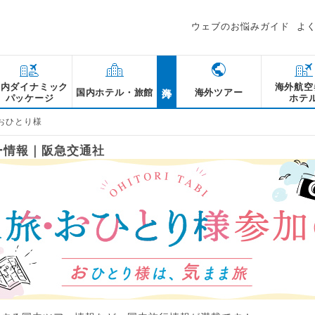
ウェブのお悩みガイド
よ
海外
国内ダイナミック
海外航空
国内ホテル・旅館
海外ツアー
パッケージ
ホテ
 おひとり様
ー情報｜阪急交通社