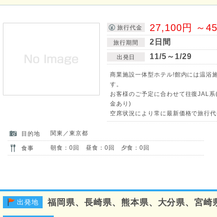
27,100円 ～4
旅行代金
2日間
旅行期間
11/5～1/29
出発日
商業施設一体型ホテル!館内には温浴
す。
お客様のご予定に合わせて往復JAL系
金あり)
空席状況により常に最新価格で旅行代
関東／東京都
目的地
朝食：0回 昼食：0回 夕食：0回
食事
福岡県、長崎県、熊本県、大分県、宮崎
出発地