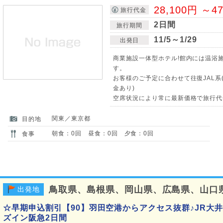
28,100円 ～4
旅行代金
2日間
旅行期間
11/5～1/29
出発日
商業施設一体型ホテル!館内には温浴
す。
お客様のご予定に合わせて往復JAL系
金あり)
空席状況により常に最新価格で旅行代
関東／東京都
目的地
朝食：0回 昼食：0回 夕食：0回
食事
鳥取県、島根県、岡山県、広島県、山口
出発地
☆早期申込割引【90】羽田空港からアクセス抜群♪JR大
ズイン阪急2日間