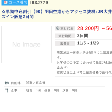
I83J779
コース番号
☆早期申込割引【90】羽田空港からアクセス抜群♪JR大
ズイン阪急2日間
28,200円 ～5
旅行代金
2日間
旅行期間
11/5～1/29
出発日
商業施設一体型ホテル!館内には温浴
す。
お客様のご予定に合わせて往復JAL系
金あり)
空席状況により常に最新価格で旅行代
関東／東京都
目的地
朝食：0回 昼食：0回 夕食：0回
食事