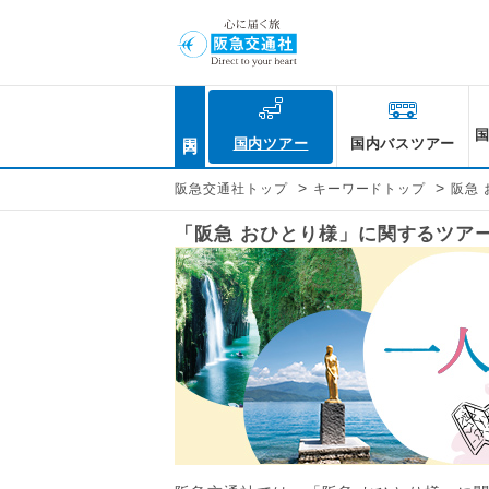
国内
国内ツアー
国内バスツアー
>
>
阪急交通社トップ
キーワードトップ
阪急
「阪急 おひとり様」に関するツア