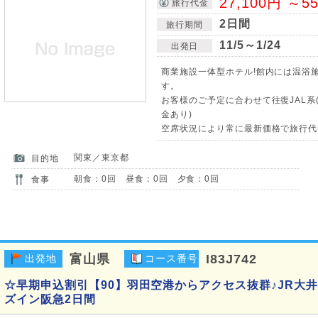
27,100円 ～5
旅行代金
2日間
旅行期間
11/5～1/24
出発日
商業施設一体型ホテル!館内には温浴
す。
お客様のご予定に合わせて往復JAL系
金あり)
空席状況により常に最新価格で旅行代
関東／東京都
目的地
朝食：0回 昼食：0回 夕食：0回
食事
富山県
I83J742
出発地
コース番号
☆早期申込割引【90】羽田空港からアクセス抜群♪JR大
ズイン阪急2日間