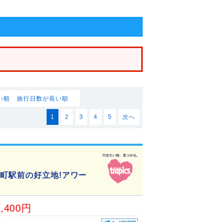
件
い順
旅行日数が長い順
1
2
3
4
5
次へ
井町駅前の好立地!アワー
2,400円