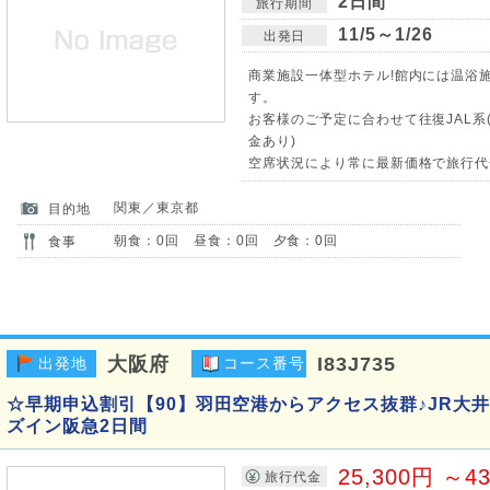
2日間
旅行期間
11/5～1/26
出発日
商業施設一体型ホテル!館内には温浴
す。
お客様のご予定に合わせて往復JAL系
金あり)
空席状況により常に最新価格で旅行代
関東／東京都
目的地
朝食：0回 昼食：0回 夕食：0回
食事
大阪府
I83J735
出発地
コース番号
☆早期申込割引【90】羽田空港からアクセス抜群♪JR大
ズイン阪急2日間
25,300円 ～4
旅行代金