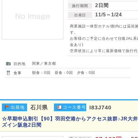
2日間
旅行期間
11/5～1/24
出発日
商業施設一体型ホテル!館内には温浴
す。
お客様のご予定に合わせて往復JAL系
金あり)
空席状況により常に最新価格で旅行代
関東／東京都
目的地
朝食：0回 昼食：0回 夕食：0回
食事
石川県
I83J740
出発地
コース番号
☆早期申込割引【90】羽田空港からアクセス抜群♪JR大
ズイン阪急2日間