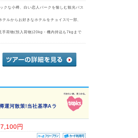
ックな小樽、白い恋人パークを愉しむ観光バス
ホテルからお好きなホテルをチョイス!(一部、
託手荷物(預入荷物)20kg・機内持込も7kgまで
樽運河散策!当社基準Aラ
17,100円