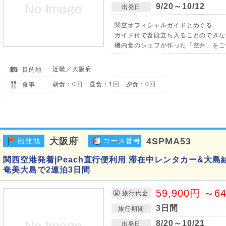
9/20～10/12
出発日
関空オフィシャルガイドとめぐる
ガイド付で普段立ち入ることのできな
機内食のシェフが作った「空弁」をご
近畿／大阪府
目的地
朝食：0回 昼食：1回 夕食：0回
食事
大阪府
4SPMA53
出発地
コース番号
関西空港発着|Peach直行便利用 滞在中レンタカー&大島
奄美大島で2連泊3日間
59,900円 ～6
旅行代金
3日間
旅行期間
8/20～10/21
出発日