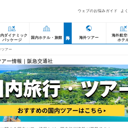
ウェブのお悩みガイド
よ
海外
国内ダイナミック
海外航空
国内ホテル・旅館
海外ツアー
パッケージ
ホテ
学ツアー
ツアー情報｜阪急交通社