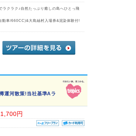
)でラクラク♪自然たっぷり癒しの島へひとっ飛
動車/660CC)&大島紬村入場券&泥染体験付!
樽運河散策!当社基準Aラ
01,700円