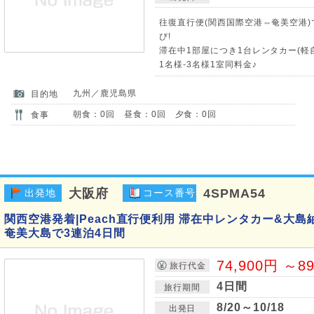
往復直行便(関西国際空港⇔奄美空港
び!
滞在中1部屋につき1台レンタカー(軽自
1名様-3名様1室同料金♪
九州／鹿児島県
目的地
朝食：0回 昼食：0回 夕食：0回
食事
大阪府
4SPMA54
出発地
コース番号
関西空港発着|Peach直行便利用 滞在中レンタカー&大島
奄美大島で3連泊4日間
74,900円 ～8
旅行代金
4日間
旅行期間
8/20～10/18
出発日