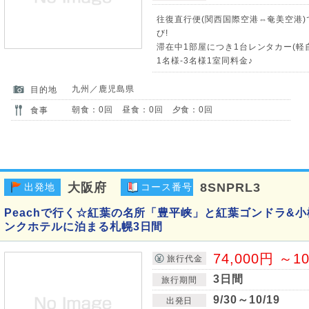
往復直行便(関西国際空港⇔奄美空港
び!
滞在中1部屋につき1台レンタカー(軽自
1名様-3名様1室同料金♪
九州／鹿児島県
目的地
朝食：0回 昼食：0回 夕食：0回
食事
大阪府
8SNPRL3
出発地
コース番号
Peachで行く☆紅葉の名所「豊平峡」と紅葉ゴンドラ&小
ンクホテルに泊まる札幌3日間
74,000円 ～1
旅行代金
3日間
旅行期間
9/30～10/19
出発日