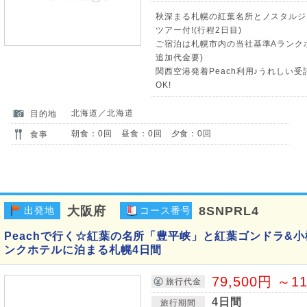
秋深まる札幌の紅葉名所とノスタルジ
ツアー付!(行程2日目)
ご宿泊は札幌市内の当社基準Aランク
追加代金要)
関西空港発着Peach利用♪うれしい受
OK!
北海道／北海道
目的地
朝食：0回 昼食：0回 夕食：0回
食事
大阪府
8SNPRL4
出発地
コース番号
Peachで行く☆紅葉の名所「豊平峡」と紅葉ゴンドラ&小
ンクホテルに泊まる札幌4日間
79,500円 ～1
旅行代金
4日間
旅行期間