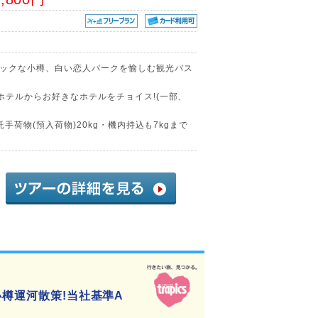
ックな小樽、白い恋人パークを愉しむ観光バス
ホテルからお好きなホテルをチョイス!(一部、
託手荷物(預入荷物)20kg・機内持込も7kgまで
小樽運河散策!当社基準A