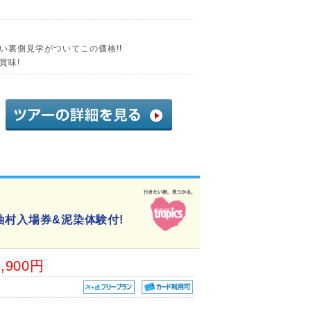
い裏側見学がついてこの価格!!
賞味!
紬村入場券&泥染体験付!
4,900円