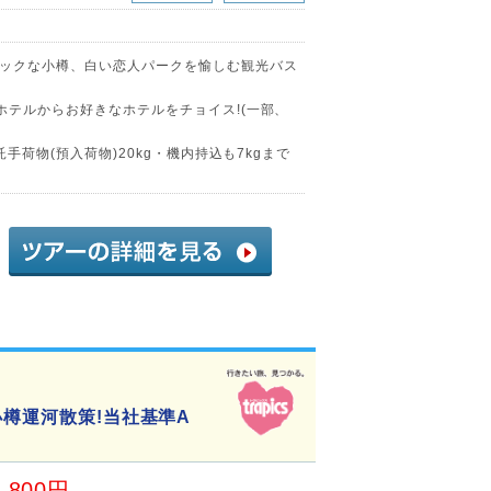
ックな小樽、白い恋人パークを愉しむ観光バス
ホテルからお好きなホテルをチョイス!(一部、
託手荷物(預入荷物)20kg・機内持込も7kgまで
小樽運河散策!当社基準A
0,800円