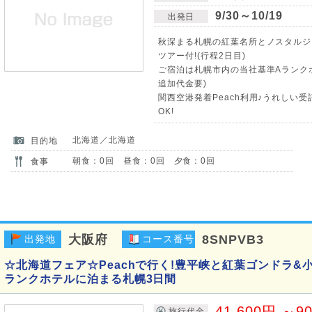
9/30～10/19
出発日
秋深まる札幌の紅葉名所とノスタルジ
ツアー付!(行程2日目)
ご宿泊は札幌市内の当社基準Aランク
追加代金要)
関西空港発着Peach利用♪うれしい受
OK!
北海道／北海道
目的地
朝食：0回 昼食：0回 夕食：0回
食事
大阪府
8SNPVB3
出発地
コース番号
☆北海道フェア☆Peachで行く!豊平峡と紅葉ゴンドラ&
ランクホテルに泊まる札幌3日間
41,600円 ～9
旅行代金