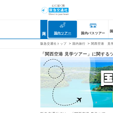
国内
国内ツアー
国内バスツアー
>
>
阪急交通社トップ
国内旅行
関西空港 見
「関西空港 見学ツアー」に関する