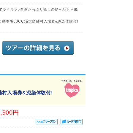
)でラクラク♪自然たっぷり癒しの島へひとっ飛
動車/660CC)&大島紬村入場券&泥染体験付!
紬村入場券&泥染体験付!
9,900円