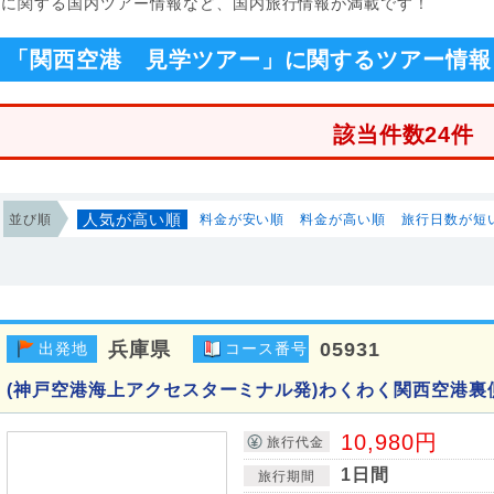
」に関する国内ツアー情報など、国内旅行情報が満載です！
「関西空港 見学ツアー」に関するツアー情報
該当件数24件
人気が高い順
並び順
料金が安い順
料金が高い順
旅行日数が短
兵庫県
05931
出発地
コース番号
(神戸空港海上アクセスターミナル発)わくわく関西空港裏
10,980円
旅行代金
1日間
旅行期間