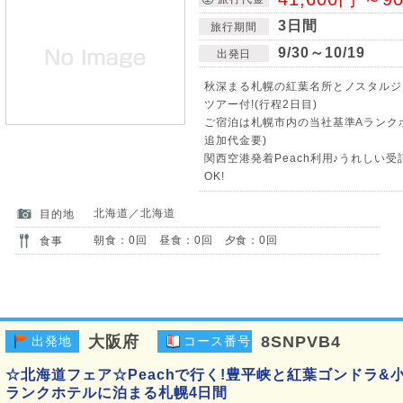
3日間
旅行期間
9/30～10/19
出発日
秋深まる札幌の紅葉名所とノスタルジ
ツアー付!(行程2日目)
ご宿泊は札幌市内の当社基準Aランク
追加代金要)
関西空港発着Peach利用♪うれしい受
OK!
北海道／北海道
目的地
朝食：0回 昼食：0回 夕食：0回
食事
大阪府
8SNPVB4
出発地
コース番号
☆北海道フェア☆Peachで行く!豊平峡と紅葉ゴンドラ&
ランクホテルに泊まる札幌4日間