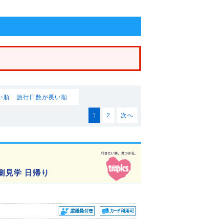
い順
旅行日数が長い順
1
2
次へ
側見学 日帰り