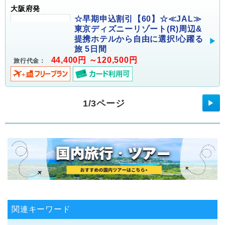
大阪府発
☆早期申込割引【60】☆≪JAL≫
東京ディズニーリゾート(R)周辺&
提携ホテルから自由に選択!心躍る
旅 5日間
44,400円 ～120,500円
旅行代金：
1/3ページ
▶
関連キーワード