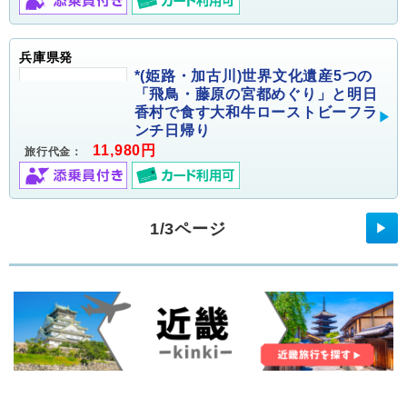
兵庫県発
*(姫路・加古川)世界文化遺産5つの
「飛鳥・藤原の宮都めぐり」と明日
香村で食す大和牛ローストビーフラ
ンチ日帰り
11,980円
旅行代金：
1/3ページ
▶