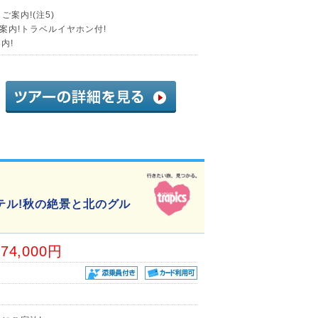
案内!(注5)
案内!トラベルイヤホン付!
内!
テル!秋の絶景と北のグル
74,000円