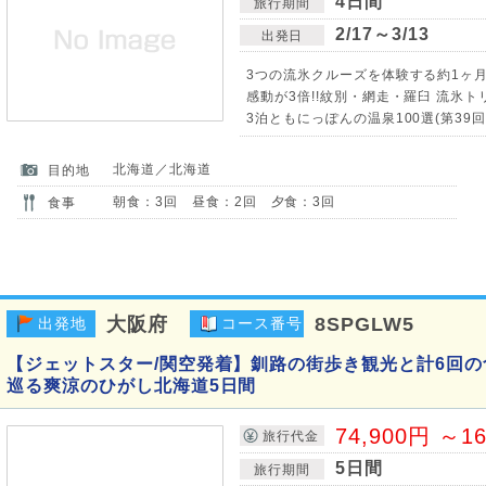
4日間
旅行期間
2/17～3/13
出発日
3つの流氷クルーズを体験する約1ヶ
感動が3倍!!紋別・網走・羅臼 流氷ト
3泊ともにっぽんの温泉100選(第39回
北海道／北海道
目的地
朝食：3回 昼食：2回 夕食：3回
食事
大阪府
8SPGLW5
出発地
コース番号
【ジェットスター/関空発着】釧路の街歩き観光と計6回の
巡る爽涼のひがし北海道5日間
74,900円 ～1
旅行代金
5日間
旅行期間