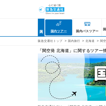
国内
国内ツアー
国内バスツアー
>
>
>
阪急交通社トップ
国内旅行
北海道
関
「関空発 北海道」に関するツアー