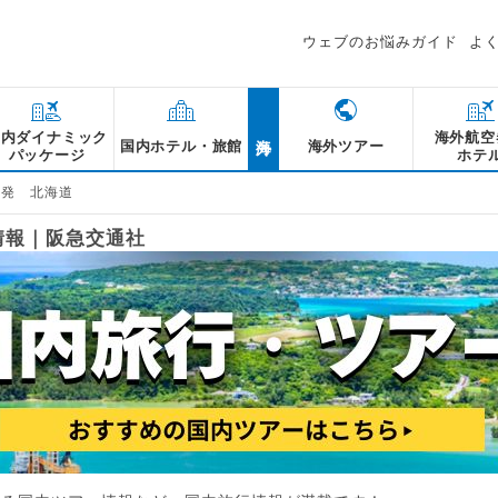
ウェブのお悩みガイド
よ
海外
国内ダイナミック
海外航空
国内ホテル・旅館
海外ツアー
パッケージ
ホテ
空発 北海道
情報｜阪急交通社