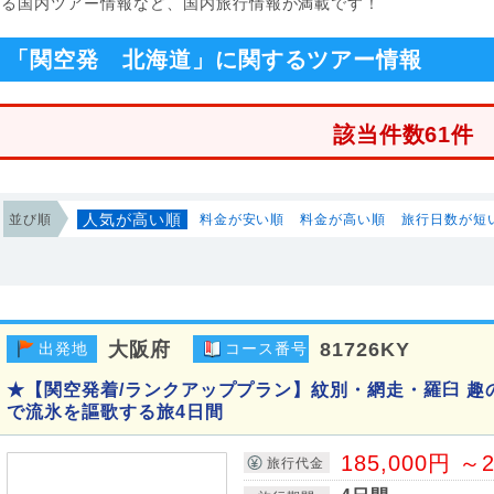
する国内ツアー情報など、国内旅行情報が満載です！
「関空発 北海道」に関するツアー情報
該当件数61件
人気が高い順
並び順
料金が安い順
料金が高い順
旅行日数が短
大阪府
81726KY
出発地
コース番号
★【関空発着/ランクアッププラン】紋別・網走・羅臼 趣
で流氷を謳歌する旅4日間
185,000円 ～2
旅行代金