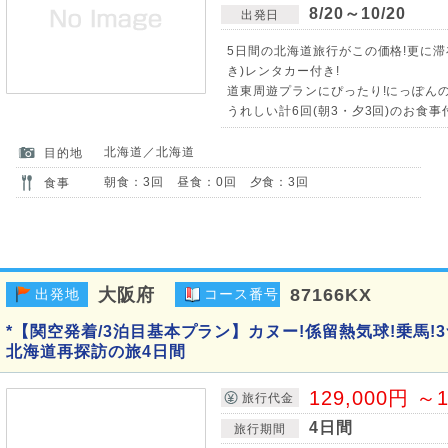
8/20～10/20
出発日
5日間の北海道旅行がこの価格!更に滞
き)レンタカー付き!
道東周遊プランにぴったり!にっぽんの
うれしい計6回(朝3・夕3回)のお食事
北海道／北海道
目的地
朝食：3回 昼食：0回 夕食：3回
食事
大阪府
87166KX
出発地
コース番号
*【関空発着/3泊目基本プラン】カヌー!係留熱気球!乗馬!
北海道再探訪の旅4日間
129,000円 ～1
旅行代金
4日間
旅行期間