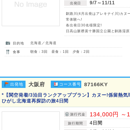
9/7～11/11
出発日
釧路川(4月出発はアレキナイ川)カヌ
常体験へ!
各出発日30名様限定!
日高山脈襟裳十勝国立公園と釧路湿原
北海道／北海道
目的地
朝食：3回 昼食：1回 夕食：2回
食事
大阪府
87166KY
出発地
コース番号
*【関空発着/3泊目ランクアッププラン】カヌー!係留熱気
ひがし北海道再探訪の旅4日間
134,000円 ～1
旅行代金
4日間
旅行期間