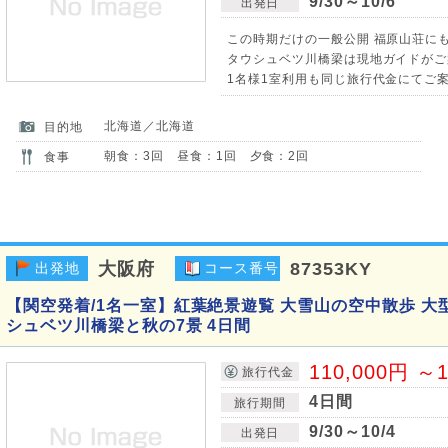
9/30～10/6
出発日
この時期だけの一般公開 福原山荘にもご
タウシュベツ川橋梁は現地ガイドがご
1名様1室利用も同じ旅行代金にてご案内
北海道／北海道
目的地
朝食：3回 昼食：1回 夕食：2回
食事
大阪府
87353KY
出発地
コース番号
【関空発着/1名一室】紅葉絶景遊覧 大雪山の空中散歩 
シュベツ川橋梁と秋の7景 4日間
110,000円 ～1
旅行代金
4日間
旅行期間
9/30～10/4
出発日