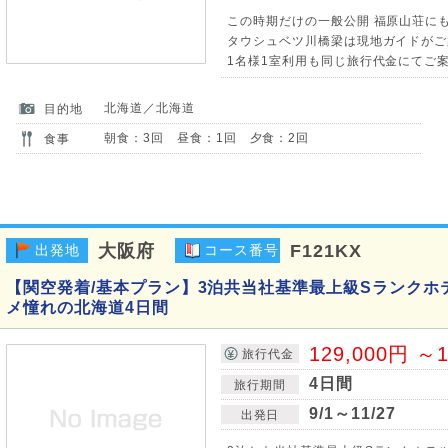
この時期だけの一般公開 福原山荘にもご
タウシュベツ川橋梁は現地ガイドがご
1名様1室利用も同じ旅行代金にてご案
北海道／北海道
目的地
朝食：3回 昼食：1回 夕食：2回
食事
大阪府
F121KX
出発地
コース番号
【関空発着/基本プラン】3泊共当社基準最上級Sランクホ
メ憧れの北海道4日間
129,000円 ～1
旅行代金
4日間
旅行期間
9/1～11/27
出発日