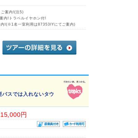
案内!(注5)
案内!トラベルイヤホン付!
!(※1名一室利用は87353IYにてご案内)
大型バスでは入れないタウ
15,000円