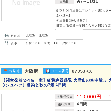
9/7～11/11
出発日
釧路川(4月出発はアレキナイ川)カヌ
常体験へ!
各出発日30名様限定!
日高山脈襟裳十勝国立公園と釧路湿原
北海道／北海道
目的地
朝食：3回 昼食：1回 夕食：2回
食事
大阪府
87353KX
出発地
コース番号
【関空発着/2-4名一室】紅葉絶景遊覧 大雪山の空中散歩
ウシュベツ川橋梁と秋の7景 4日間
110,000円 ～1
旅行代金
4日間
旅行期間