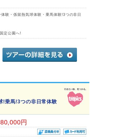
ー体験・係留熱気球体験・乗馬体験!3つの非日
国定公園へ!
球!乗馬!3つの非日常体験
80,000円