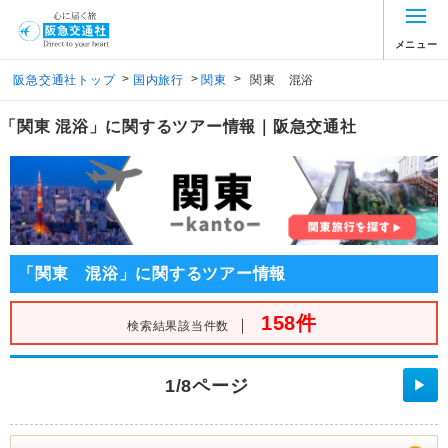
メニュー
>
>
>
阪急交通社トップ
国内旅行
関東
関東 混浴
「関東 混浴」に関するツアー情報｜阪急交通社
「関東 混浴」に関するツアー情報
158件
｜
検索結果該当件数
1/8ページ
▶