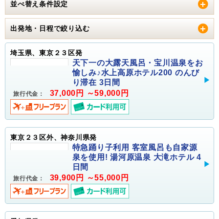
並べ替え条件設定
出発地・日程で絞り込む
埼玉県、東京２３区発
天下一の大露天風呂・宝川温泉をお
愉しみ♪水上高原ホテル200 のんび
り滞在 3日間
37,000円 ～59,000円
旅行代金：
東京２３区外、神奈川県発
特急踊り子利用 客室風呂も自家源
泉を使用! 湯河原温泉 大滝ホテル 4
日間
39,900円 ～55,000円
旅行代金：