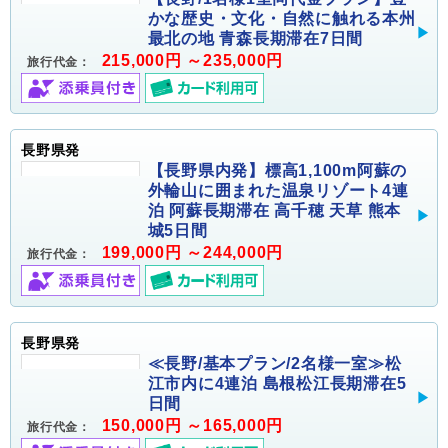
かな歴史・文化・自然に触れる本州
最北の地 青森長期滞在7日間
215,000円 ～235,000円
旅行代金：
長野県発
【長野県内発】標高1,100m阿蘇の
外輪山に囲まれた温泉リゾート4連
泊 阿蘇長期滞在 高千穂 天草 熊本
城5日間
199,000円 ～244,000円
旅行代金：
長野県発
≪長野/基本プラン/2名様一室≫松
江市内に4連泊 島根松江長期滞在5
日間
150,000円 ～165,000円
旅行代金：