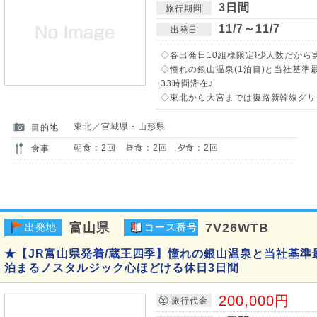
3日間
旅行期間
11/7～11/7
出発日
◇各出発日10組様限定!少人数だから
◇憧れの銀山温泉(1泊目)と当社基準
33時間滞在♪
◇東北から大宮までは復路新幹線グリー
東北／宮城県・山形県
目的地
朝食：2回 昼食：2回 夕食：2回
食事
富山県
7V26WTB
出発地
コース番号
★【JR富山県発着/蔵王四季】憧れの銀山温泉と当社基準
泊まるノスタルジック心ほどける休日3日間
200,000円
旅行代金