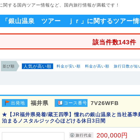
」に関する国内ツアー情報など、国内旅行情報が満載です！
「銀山温泉 ツアー ｊｒ」に関するツアー情
該当件数143件
人気が高い順
並び順
料金が安い順
料金が高い順
旅行日数が短
福井県
7V26WFB
出発地
コース番号
★【JR福井県発着/蔵王四季】憧れの銀山温泉と当社基準
泊まるノスタルジック心ほどける休日3日間
200,000円
旅行代金