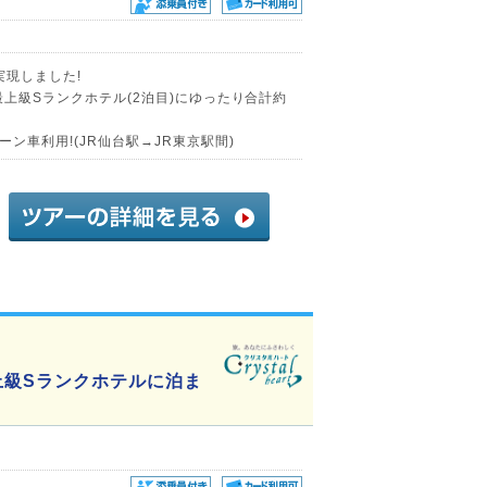
実現しました!
最上級Sランクホテル(2泊目)にゆったり合計約
ン車利用!(JR仙台駅→JR東京駅間)
上級Sランクホテルに泊ま