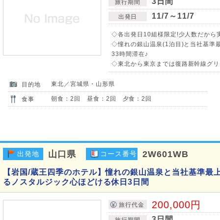
3日間
旅行期間
11/7～11/7
出発日
◇各出発日10組様限定!少人数だから
◇憧れの銀山温泉(1泊目)と当社基準
33時間滞在♪
◇東北から東京までは復路新幹線グリー
東北／宮城県・山形県
目的地
朝食：2回 昼食：2回 夕食：2回
食事
山口県
2W601WB
出発地
コース番号
【岩国/蔵王四季のホテル】憧れの銀山温泉と当社基準最
るノスタルジック心ほどける休日3日間
200,000円
旅行代金
3日間
旅行期間