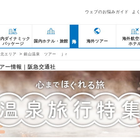
ウェブのお悩みガイド
よ
海外
国内ダイナミック
海外航空
国内ホテル・旅館
海外ツアー
パッケージ
ホテ
>
東北エリア
銀山温泉 ツアー ｊｒ
ツアー情報｜阪急交通社