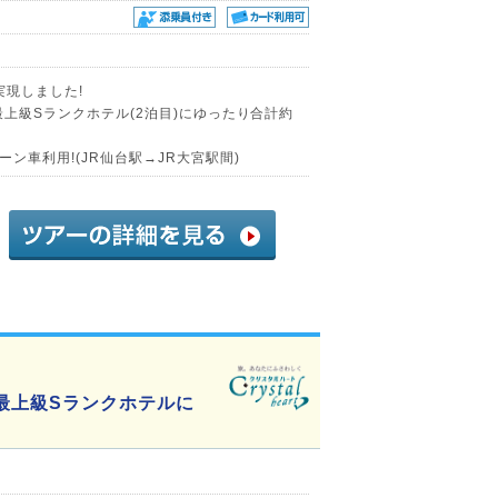
実現しました!
最上級Sランクホテル(2泊目)にゆったり合計約
ン車利用!(JR仙台駅→JR大宮駅間)
最上級Sランクホテルに