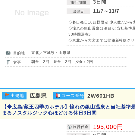
3日間
旅行期間
11/7～11/7
出発日
◇各出発日10組様限定!少人数だから
◇憧れの銀山温泉(1泊目)と当社基準
33時間滞在♪
◇東北から大宮までは復路新幹線グリー
東北／宮城県・山形県
目的地
朝食：2回 昼食：2回 夕食：2回
食事
広島県
2W601HB
出発地
コース番号
【◆広島/蔵王四季のホテル】憧れの銀山温泉と当社基準
まるノスタルジック心ほどける休日3日間
195,000円
旅行代金