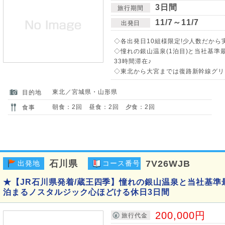
3日間
旅行期間
11/7～11/7
出発日
◇各出発日10組様限定!少人数だから
◇憧れの銀山温泉(1泊目)と当社基準
33時間滞在♪
◇東北から大宮までは復路新幹線グリー
東北／宮城県・山形県
目的地
朝食：2回 昼食：2回 夕食：2回
食事
石川県
7V26WJB
出発地
コース番号
★【JR石川県発着/蔵王四季】憧れの銀山温泉と当社基準
泊まるノスタルジック心ほどける休日3日間
200,000円
旅行代金