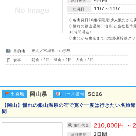
11/7～11/7
出発日
◇各出発日10組様限定!少人数だから
◇憧れの銀山温泉(1泊目)と当社基準
33時間滞在♪
◇東北から東京までは復路新幹線グリー
東北／宮城県・山形県
目的地
朝食：2回 昼食：2回 夕食：2回
食事
岡山県
5C26
出発地
コース番号
【岡山】憧れの銀山温泉の宿で寛ぐ一度は行きたい名旅館
間
210,000円 ～2
旅行代金
3日間
旅行期間