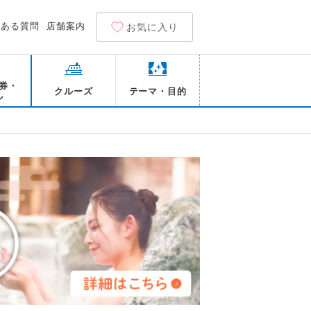
くある質問
店舗案内
お気に入り
券・
クルーズ
テーマ・目的
ル