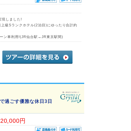
実現しました!
最上級Sランクホテル(2泊目)にゆったり合計約
ン車利用!(JR仙台駅→JR東京駅間)
で過ごす優雅な休日3日
20,000円