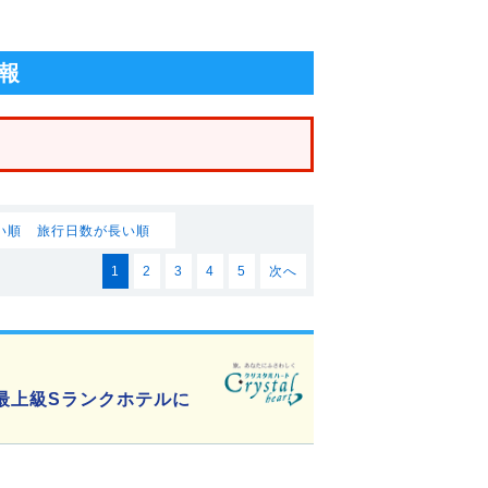
報
い順
旅行日数が長い順
1
2
3
4
5
次へ
最上級Sランクホテルに