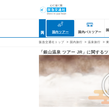
国内
国内ツアー
国内バスツアー
>
>
>
阪急交通社トップ
国内旅行
温泉旅行
「銀山温泉 ツアー JR」に関する