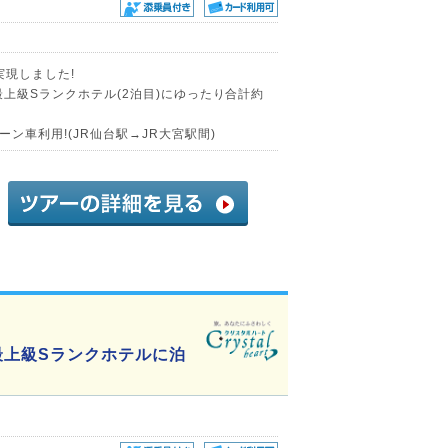
実現しました!
最上級Sランクホテル(2泊目)にゆったり合計約
ン車利用!(JR仙台駅→JR大宮駅間)
最上級Sランクホテルに泊