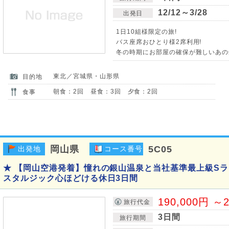
12/12～3/28
出発日
1日10組様限定の旅!
バス座席おひとり様2席利用!
冬の時期にお部屋の確保が難しいあの銀
東北／宮城県・山形県
目的地
朝食：2回 昼食：3回 夕食：2回
食事
岡山県
5C05
出発地
コース番号
★ 【岡山空港発着】憧れの銀山温泉と当社基準最上級Sラ
スタルジック心ほどける休日3日間
190,000円 ～2
旅行代金
3日間
旅行期間