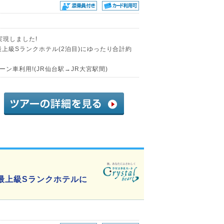
実現しました!
最上級Sランクホテル(2泊目)にゆったり合計約
ン車利用!(JR仙台駅→JR大宮駅間)
最上級Sランクホテルに