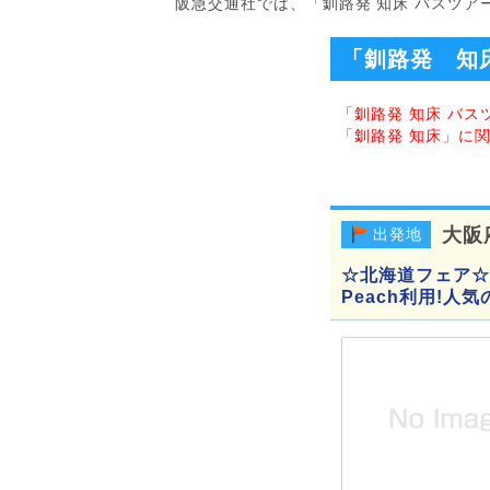
阪急交通社では、「釧路発 知床 バスツ
「釧路発 知
「釧路発 知床 バ
「釧路発 知床」に
大阪
出発地
☆北海道フェア☆
Peach利用!人