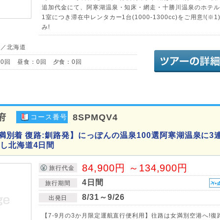
追加代金にて、阿寒湖温泉・知床・網走・十勝川温泉のホテル
1室につき滞在中レンタカー1台(1000-1300cc)をご用意!(※
み!
道／北海道
0回 昼食：0回 夕食：0回
府
8SPMQV4
コース番号
:女満別着 復路:釧路発】にっぽんの温泉100選阿寒湖温泉に3
し北海道4日間
84,900円 ～134,900円
旅行代金
4日間
旅行期間
8/31～9/26
出発日
【7-9月の3か月限定運航直行便利用】往路は女満別空港へ!復