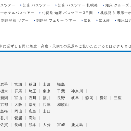
バスツアー
知床 バスツアー
知床 バスツアー 札幌発
知床 クルーズ
第一ホテルバスツアー
札幌発 知床 バスツアー 3日間
札幌発 知床第一
釧路発着 ツアー
釧路発 フェリー ツアー
知床
知床岬
知床は
中に必ずしも同じ角度・高度・天候での風景をご覧いただけるとはかぎりま
岩手
宮城
秋田
山形
福島
栃木
群馬
埼玉
東京
千葉
神奈川
新潟
富山
石川
福井
長野
岐阜
静岡
愛知
三重
京都
大阪
奈良
兵庫
和歌山
島根
岡山
広島
山口
香川
愛媛
高知
佐賀
長崎
熊本
大分
宮崎
鹿児島