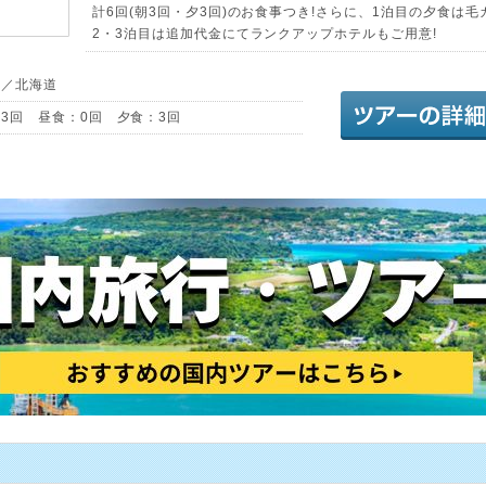
計6回(朝3回・夕3回)のお食事つき!さらに、1泊目の夕食は毛
2・3泊目は追加代金にてランクアップホテルもご用意!
道／北海道
3回 昼食：0回 夕食：3回