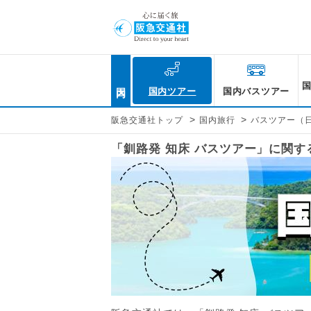
国内
国内ツアー
国内バスツアー
>
>
阪急交通社トップ
国内旅行
バスツアー（
「釧路発 知床 バスツアー」に関