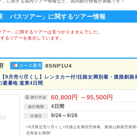
アー」に関する国内ツアー情報など、国内旅行情報が満載です！
床 バスツアー」に関するツアー情報
スツアー」に関するツアーは見つかりませんでした。
関するツアーを表示しています。
府
8SNP1U4
コース番号
【9月売り尽くし】レンタカー付!往路女満別着・復路釧路
気の避暑地 道東4日間
60,800円 ～95,500円
旅行代金
4日間
旅行期間
9/26～9/26
出発日
<9月限定売り尽くし>往路は女満別空港着、復路は釧路空港
北海道を満喫!