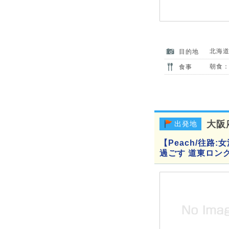
北海
目的地
朝食：
食事
大阪
出発地
【Peach/往路
過ごす 道東ロン