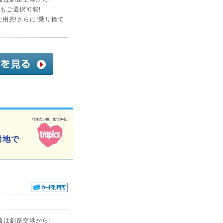
もご選択可能!
をご用意!さらに!乗り捨て
暑地で
路は釧路空港から!