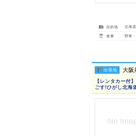
北海
目的地
朝食：
食事
大阪
出発地
【レンタカー付】往
ごす!ひがし北海