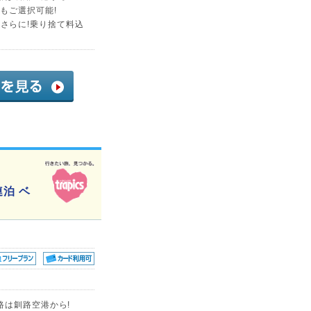
もご選択可能!
1)さらに!乗り捨て料込
連泊 ベ
路は釧路空港から!