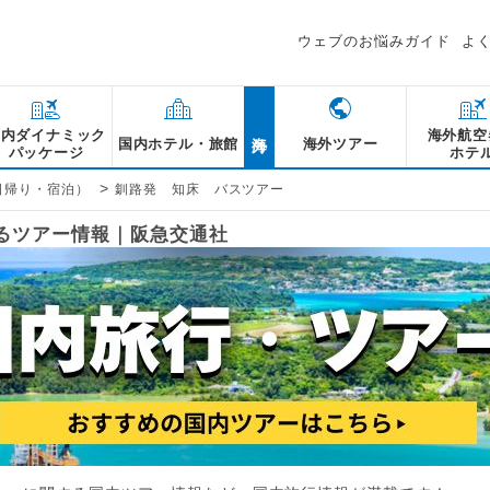
ウェブのお悩みガイド
よ
海外
国内ダイナミック
海外航空
国内ホテル・旅館
海外ツアー
パッケージ
ホテ
>
日帰り・宿泊）
釧路発 知床 バスツアー
するツアー情報｜阪急交通社