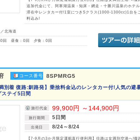
追加代金にて、阿寒湖温泉・知床・網走・十勝川温泉のホテル
滞在中レンタカー付!1室につきSクラス(1000-1300cc)1台
料込み!
道／北海道
0回 昼食：0回 夕食：0回
府
8SPMRG5
コース番号
:女満別着 復路:釧路発】乗捨料金込のレンタカー付!人気の避
グステイ5日間
99,900円 ～144,900円
旅行代金
5日間
旅行期間
8/24～8/24
出発日
【7-9月の3か月限定運航直行便利用】往路は女満別空港へ!復