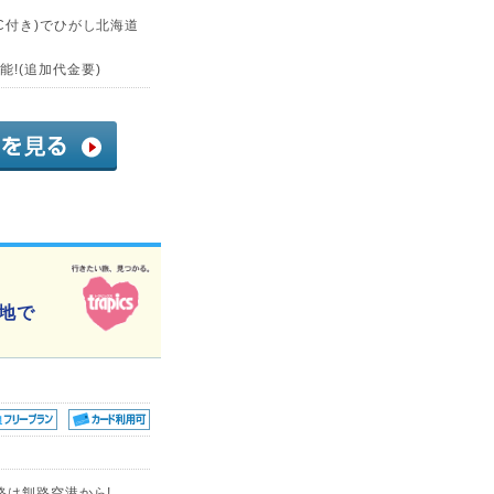
C付き)でひがし北海道
!(追加代金要)
暑地で
路は釧路空港から!