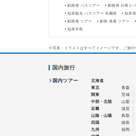
釧路発 バスツアー
釧路発 日帰り
知床観光 バスツアー 札幌発
知床
釧路発 ツアー
釧路 発着 ツアー
知床半島
※写真・イラストはすべてイメージです。ご旅行
国内旅行
国内ツアー
北海道
東北
青森
関東
茨城
中部・北陸
山梨
近畿
滋賀
山陰・山陽
鳥取
四国
徳島
九州
福岡