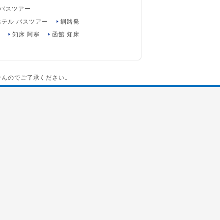
 バスツアー
ホテル バスツアー
釧路発
?
知床 阿寒
函館 知床
せんのでご了承ください。