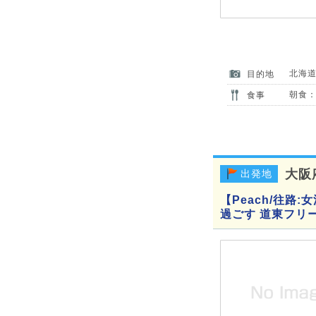
北海
目的地
朝食：
食事
大阪
出発地
【Peach/往路
過ごす 道東フリ