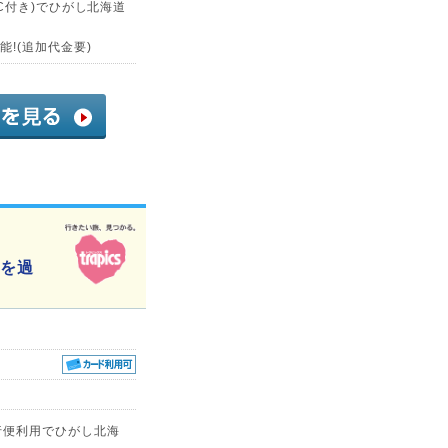
C付き)でひがし北海道
!(追加代金要)
夏を過
行便利用でひがし北海