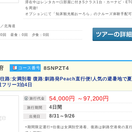
滞在中はレンタカー(1部屋に付きSクラス1台・カーナビ・ET
を周遊!
オプションにて「知床観光船おーろら」のクルーズ体験手配可能
道／北海道
0回 昼食：0回 夕食：0回
府
8SNPZT4
コース番号
路:女満別着 復路:釧路発Peach直行便!人気の避暑地で
道フリー3泊4日
54,000円 ～97,200円
旅行代金
4日間
旅行期間
8/31～9/26
出発日
<期間限定運行>往復は女満別空港着、復路は釧路空港発の直