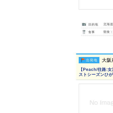
北海
目的地
朝食：
食事
大阪
出発地
【Peach/往路
ストシーズンひが