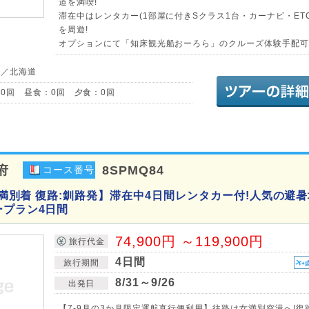
道を満喫!
滞在中はレンタカー(1部屋に付きSクラス1台・カーナビ・ET
を周遊!
オプションにて「知床観光船おーろら」のクルーズ体験手配可能
道／北海道
0回 昼食：0回 夕食：0回
府
8SPMQ84
コース番号
:女満別着 復路:釧路発】滞在中4日間レンタカー付!人気の避
ープラン4日間
74,900円 ～119,900円
旅行代金
4日間
旅行期間
8/31～9/26
出発日
【7-9月の3か月限定運航直行便利用】往路は女満別空港へ!復