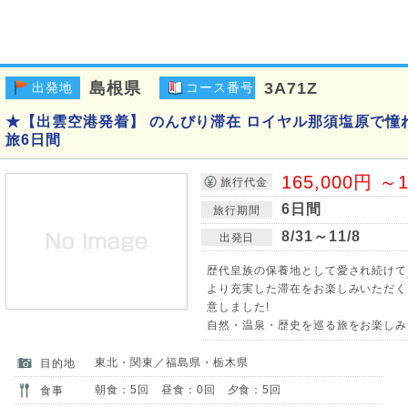
島根県
3A71Z
出発地
コース番号
★【出雲空港発着】 のんびり滞在 ロイヤル那須塩原で憧
旅6日間
165,000円 ～1
旅行代金
6日間
旅行期間
8/31～11/8
出発日
歴代皇族の保養地として愛され続けて
より充実した滞在をお楽しみいただく
意しました!
自然・温泉・歴史を巡る旅をお楽しみ
東北・関東／福島県・栃木県
目的地
朝食：5回 昼食：0回 夕食：5回
食事