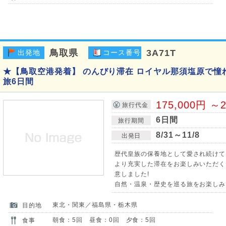
鳥取県
3A71T
出発地
コース番号
★【鳥取空港発着】 のんびり滞在 ロイヤル那須塩原で憧
旅6日間
175,000円 ～2
旅行代金
6日間
旅行期間
8/31～11/8
出発日
歴代皇族の保養地として愛され続けて
より充実した滞在をお楽しみいただく
意しました!
自然・温泉・歴史を巡る旅をお楽しみ
東北・関東／福島県・栃木県
目的地
朝食：5回 昼食：0回 夕食：5回
食事