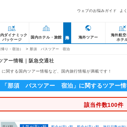
ウェブのお悩みガイド
よ
海外
国内ダイナミック
海外航空
国内ホテル・旅館
海外ツアー
パッケージ
ホテ
>
日帰り・宿泊）
那須 バスツアー 宿泊
るツアー情報｜阪急交通社
泊」に関する国内ツアー情報など、国内旅行情報が満載です！
「那須 バスツアー 宿泊」に関するツアー情
該当件数100件
人気が高い順
並び順
料金が安い順
料金が高い順
旅行日数が短