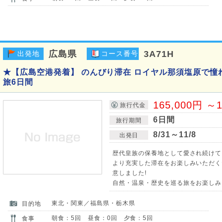
広島県
3A71H
出発地
コース番号
★【広島空港発着】 のんびり滞在 ロイヤル那須塩原で憧
旅6日間
165,000円 ～1
旅行代金
6日間
旅行期間
8/31～11/8
出発日
歴代皇族の保養地として愛され続けて
より充実した滞在をお楽しみいただく
意しました!
自然・温泉・歴史を巡る旅をお楽しみ
東北・関東／福島県・栃木県
目的地
朝食：5回 昼食：0回 夕食：5回
食事