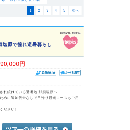
1
2
3
4
5
次へ
須塩原で憧れ避暑暮らし
90,000円
され続けている避暑地 那須塩原へ!
ために追加代金なしで日帰り観光コースもご用
ください!