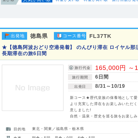
徳島県
FL37TK
出発地
コース番号
★【徳島阿波おどり空港発着】 のんびり滞在 ロイヤル那
長期滞在の旅6日間
165,000円 ～1
旅行代金
6日間
旅行期間
8/31～10/19
出発日
新コース★歴代皇族の保養地として愛
より充実した滞在をお楽しみいただく
意しました!
自然・温泉・歴史を巡る旅をお楽しみ
東北・関東／福島県・栃木県
目的地
朝食：5回 昼食：0回 夕食：5回