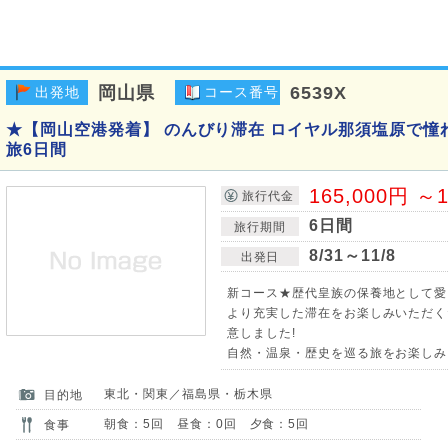
岡山県
6539X
出発地
コース番号
★【岡山空港発着】 のんびり滞在 ロイヤル那須塩原で憧
旅6日間
165,000円 ～1
旅行代金
6日間
旅行期間
8/31～11/8
出発日
新コース★歴代皇族の保養地として愛
より充実した滞在をお楽しみいただく
意しました!
自然・温泉・歴史を巡る旅をお楽しみ
東北・関東／福島県・栃木県
目的地
朝食：5回 昼食：0回 夕食：5回
食事