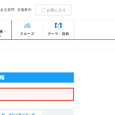
くある質問
店舗案内
お気に入り
券・
クルーズ
テーマ・目的
ル
報
い順
旅行日数が長い順