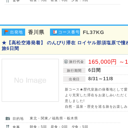
食事
香川県
FL37KG
出発地
コース番号
★【高松空港発着】 のんびり滞在 ロイヤル那須塩原で憧
旅6日間
165,000円 ～1
旅行代金
6日間
旅行期間
8/31～11/8
出発日
新コース★歴代皇族の保養地として愛
より充実した滞在をお楽しみいただく
意しました!
自然・温泉・歴史を巡る旅をお楽しみ
東北・関東／福島県・栃木県
目的地
朝食：5回 昼食：0回 夕食：5回
食事