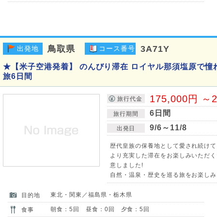
鳥取県
3A71Y
出発地
コース番号
★【米子空港発着】 のんびり滞在 ロイヤル那須塩原で憧
旅6日間
175,000円 ～2
旅行代金
6日間
旅行期間
9/6～11/8
出発日
歴代皇族の保養地として愛され続けて
より充実した滞在をお楽しみいただく
意しました!
自然・温泉・歴史を巡る旅をお楽しみ
東北・関東／福島県・栃木県
目的地
朝食：5回 昼食：0回 夕食：5回
食事