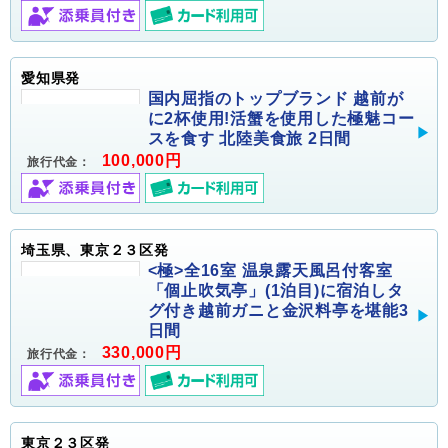
愛知県発
国内屈指のトップブランド 越前が
に2杯使用!活蟹を使用した極魅コー
スを食す 北陸美食旅 2日間
100,000円
旅行代金：
埼玉県、東京２３区発
<極>全16室 温泉露天風呂付客室
「個止吹気亭」(1泊目)に宿泊しタ
グ付き越前ガニと金沢料亭を堪能3
日間
330,000円
旅行代金：
東京２３区発