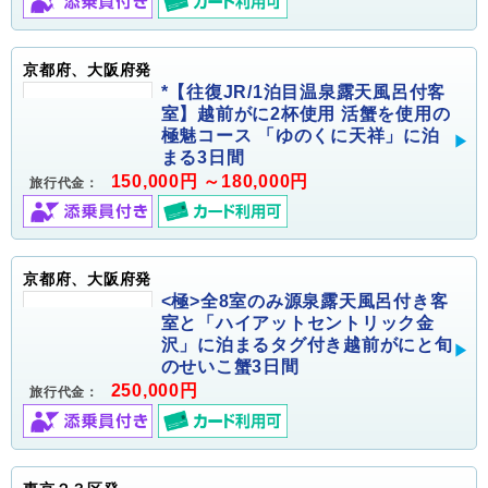
京都府、大阪府発
*【往復JR/1泊目温泉露天風呂付客
室】越前がに2杯使用 活蟹を使用の
極魅コース 「ゆのくに天祥」に泊
まる3日間
150,000円 ～180,000円
旅行代金：
京都府、大阪府発
<極>全8室のみ源泉露天風呂付き客
室と「ハイアットセントリック金
沢」に泊まるタグ付き越前がにと旬
のせいこ蟹3日間
250,000円
旅行代金：