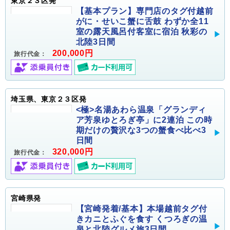
東京２３区発
【基本プラン】専門店のタグ付越前
がに・せいこ蟹に舌鼓 わずか全11
室の露天風呂付客室に宿泊 秋彩の
北陸3日間
200,000円
旅行代金：
埼玉県、東京２３区発
<極>名湯あわら温泉「グランディ
ア芳泉ゆとろぎ亭」に2連泊 この時
期だけの贅沢な3つの蟹食べ比べ3
日間
320,000円
旅行代金：
宮崎県発
【宮崎発着/基本】本場越前タグ付
きカニとふぐを食す くつろぎの温
泉と北陸グルメ旅3日間