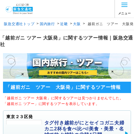
メニュー
>
>
>
>
阪急交通社トップ
国内旅行
近畿
大阪
越前ガニ ツアー 大阪発
「越前ガニ ツアー 大阪発」に関するツアー情報｜阪急交通
社
「越前ガニ ツアー 大阪発」に関するツアー情報
「越前ガニ ツアー 大阪発」に関するツアーは見つかりませんでした。
「越前ガニ ツアー」に関するツアーを表示しています。
東京２３区発
タグ付き越前がにとセイコガニ夫婦
カニ2杯を食べ比べ!美食・美景・名