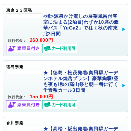
東京２３区発
<極>源泉かけ流しの展望風呂付客
室に泊まる(2泊目)わずか10席の豪
華バス「YuGa2」で往く秋の南東
北3日間
260,000円
旅行代金：
徳島県発
★【徳島・松茂発着/奥飛騨ガーデ
ンホテル焼岳プラン】豪華絢爛!昼
も夜も!秋の高山祭と朝一番に行く
千畳敷カール3日間
155,000円
旅行代金：
香川県発
★【高松・坂出発着/奥飛騨ガーデ