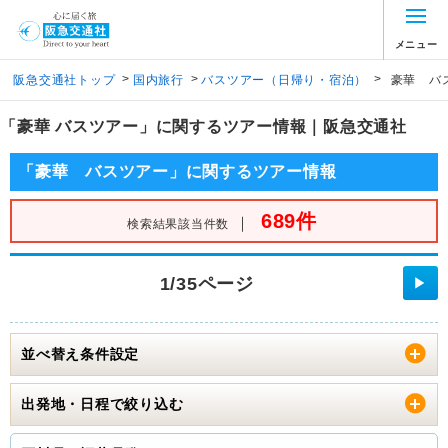
メニュー
>
>
>
阪急交通社トップ
国内旅行
バスツアー（日帰り・宿泊）
豪華 バ
「豪華 バスツアー」に関するツアー情報｜阪急交通社
「豪華 バスツアー」に関するツアー情報
689件
｜
検索結果該当件数
1/35ページ
▶
並べ替え条件設定
出発地・日程で絞り込む