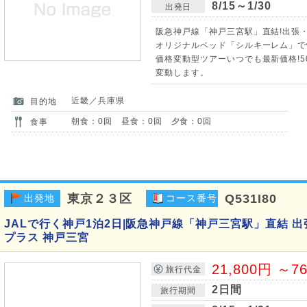
8/15～1/30
出発日
阪急神戸線「神戸三宮駅」直結!出張・
オリジナルベッド「シルキーレム」で
価格変動型ツアーいつでも最新価格!5
変動します。
近畿／兵庫県
目的地
朝食：0回 昼食：0回 夕食：0回
食事
東京２３区
Q531I80
出発地
コース番号
JALで行く神戸1泊2日|阪急神戸線「神戸三宮駅」直結 出
プラス 神戸三宮
21,800円 ～7
旅行代金
2日間
旅行期間