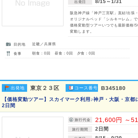
8/15～1/31
出発日
阪急神戸線「神戸三宮駅」直結!出張・
オリジナルベッド「シルキーレム」で
価格変動型ツアーいつでも最新価格!5
変動します。
近畿／兵庫県
目的地
朝食：0回 昼食：0回 夕食：0回
食事
東京２３区
B345180
出発地
コース番号
【価格変動ツアー】スカイマーク利用♪神戸・大阪・京都
2日間
21,600円 ～5
旅行代金
2日間
旅行期間