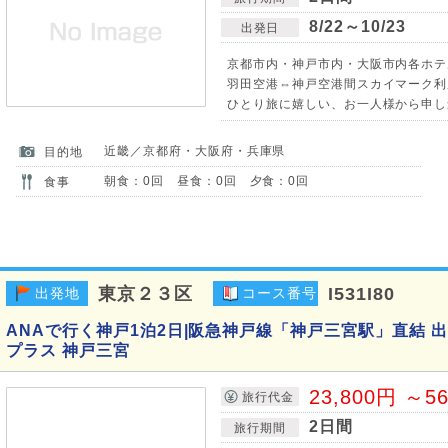
8/22～10/23
出発日
京都市内・神戸市内・大阪市内各ホテル
羽田空港⇔神戸空港間スカイマーク利用
ひとり旅に嬉しい、お一人様から申し込
近畿／京都府・大阪府・兵庫県
目的地
朝食：0回 昼食：0回 夕食：0回
食事
東京２３区
I531I80
出発地
コース番号
ANAで行く神戸1泊2日|阪急神戸線「神戸三宮駅」直結 出
プラス 神戸三宮
23,800円 ～5
旅行代金
2日間
旅行期間