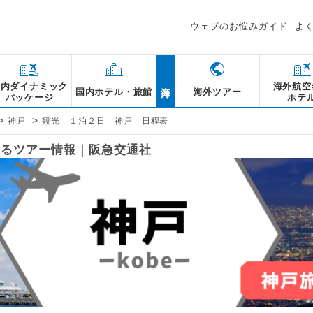
ウェブのお悩みガイド
よ
海外
国内ダイナミック
海外航空
国内ホテル・旅館
海外ツアー
パッケージ
ホテ
>
>
神戸
観光 １泊２日 神戸 日程表
関するツアー情報｜阪急交通社