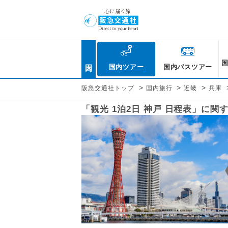
国内
国内ツアー
国内バスツアー
>
>
>
阪急交通社トップ
国内旅行
近畿
兵庫
「観光 1泊2日 神戸 日程表」に