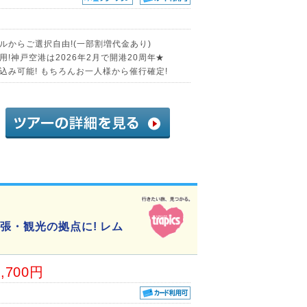
からご選択自由!(一部割増代金あり)
!神戸空港は2026年2月で開港20周年★
み可能! もちろんお一人様から催行確定!
張・観光の拠点に! レム
6,700円