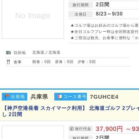
2日間
旅行期間
8/23～9/30
出発日
★ゴルフ場はお好みのゴルフ場から選択
★全日ゴルフプレー時は全区間送迎付
★ご宿泊は観光、お食事に便利な「ホ
北海道／北海道
目的地
朝食：0回 昼食：0回 夕食：0回
食事
兵庫県
7GUHCE4
出発地
コース番号
【神戸空港発着 スカイマーク利用】 北海道ゴルフ 2プレ
し 2日間
37,900円 ～9
旅行代金
2日間
旅行期間