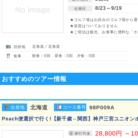
8/23～9/19
出発日
★ゴルフ場はお好みのゴルフ場から選択
★送迎はついておりません
★ご宿泊は観光、お食事に便利な「ホ
北海道／北海道
目的地
朝食：0回 昼食：0回 夕食：0回
食事
おすすめのツアー情報
北海道
98P009A
出発地
コース番号
Peach便選択で行く!【新千歳⇔関西】神戸三宮ユニオン
28,800円 ～1
旅行代金