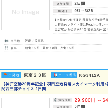
2日間
旅行期間
9/1～3/26
出発日
1名様から催行確定!往復航空券(新千
ご搭乗のフライト便はPeachの便の
三宮駅から徒歩約10分!各観光地へ楽
近畿／兵庫県
目的地
朝食：0回 昼食：0回 夕食：0回
食事
東京２３区
KG3412A
出発地
コース番号
【神戸空港20周年記念】羽田空港発着スカイマーク利用♪
関西三都チョイス 2日間
29,900円 ～6
旅行代金
2日間
旅行期間