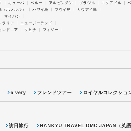
コ
キューバ
ペルー
アルゼンチン
ブラジル
エクアドル
島（ホノルル）
ハワイ島
マウイ島
カウアイ島
サイパン
トラリア
ニュージーランド
カレドニア
タヒチ
フィジー
e-very
フレンドツアー
ロイヤルコレクショ
訪日旅行
HANKYU TRAVEL DMC JAPAN（英