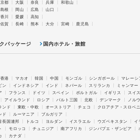
京都
大阪
奈良
兵庫
和歌山
島根
岡山
広島
山口
香川
愛媛
高知
佐賀
長崎
熊本
大分
宮崎
鹿児島
クパッケージ
国内ホテル・旅館
香港
マカオ
韓国
中国
モンゴル
シンガポール
マレーシ
ピン
インドネシア
インド
ネパール
スリランカ
ミャンマー
ア
フランス
ドイツ
スペイン
ポルトガル
イギリス
スイ
アイルランド
ロシア
バルト三国
北欧
デンマーク
ノル
ランド
東欧・中欧
オーストリア
チェコ
クロアチア・スロベ
ンド
ルーマニア
ブルガリア
首長国連邦
トルコ
ヨルダン
イスラエル
ウズベキスタン
イ
ト
モロッコ
チュニジア
南アフリカ
ジンバブエ・ザンビア
カ
カナダ