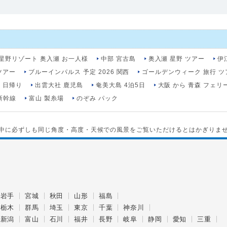
星野リゾート 奥入瀬 お一人様
中部 宮古島
奥入瀬 星野 ツアー
伊
ツアー
ブルーインパルス 予定 2026 関西
ゴールデンウィーク 旅行 ツ
 日帰り
出雲大社 鹿児島
奄美大島 4泊5日
大阪 から 青森 フェリ
新幹線
富山 製糸場
のぞみ パック
中に必ずしも同じ角度・高度・天候での風景をご覧いただけるとはかぎりま
岩手
宮城
秋田
山形
福島
栃木
群馬
埼玉
東京
千葉
神奈川
新潟
富山
石川
福井
長野
岐阜
静岡
愛知
三重