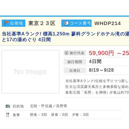
東京２３区
WHDP214
出発地
コース番号
当社基準Aランク! 標高1,250m 蓼科グランドホテル滝
と17の湯めぐり 4日間
59,900円 ～2
旅行代金
4日間
旅行期間
8/19～9/28
出発日
当社基準Aランク!伝統を守りつつ新
壮大な渓流露天風呂と多種多様な湯め
食彩王国「長野」を満喫♪ 夕食は約7
北陸・甲信越／長野県
目的地
朝食：3回 昼食：0回 夕食：3回
食事