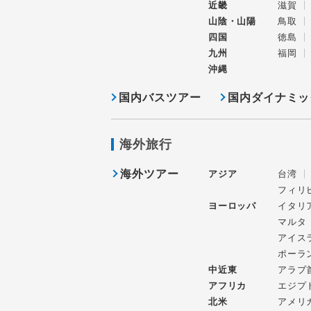
近畿
滋賀
山陰・山陽
鳥取
四国
徳島
九州
福岡
沖縄
国内バスツアー
国内ダイナミッ
海外旅行
海外ツアー
アジア
台湾
フィリ
ヨーロッパ
イタリ
マルタ
アイス
ポーラ
中近東
アラブ
アフリカ
エジプ
北米
アメリ