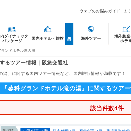
ウェブのお悩みガイド
よ
海外
国内ダイナミック
海外航空
国内ホテル・旅館
海外ツアー
パッケージ
ホテ
グランドホテル滝の湯
するツアー情報｜阪急交通社
の湯」に関する国内ツアー情報など、国内旅行情報が満載です！
「蓼科グランドホテル滝の湯」に関するツアー
該当件数4件
人気が高い順
並び順
料金が安い順
料金が高い順
旅行日数が短