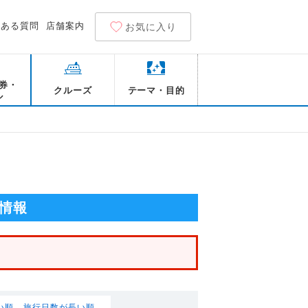
くある質問
店舗案内
お気に入り
券・
クルーズ
テーマ・目的
ル
情報
い順
旅行日数が長い順