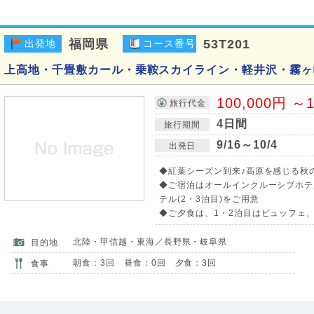
福岡県
53T201
出発地
コース番号
上高地・千畳敷カール・乗鞍スカイライン・軽井沢・霧ヶ
100,000円 ～1
旅行代金
4日間
旅行期間
9/16～10/4
出発日
◆紅葉シーズン到来♪高原を感じる秋の
◆ご宿泊はオールインクルーシブホテル
テル(2・3泊目)をご用意
◆ご夕食は、1・2泊目はビュッフェ、
北陸・甲信越・東海／長野県・岐阜県
目的地
朝食：3回 昼食：0回 夕食：3回
食事