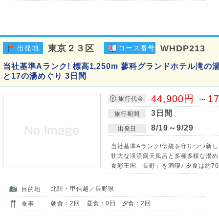
東京２３区
WHDP213
出発地
コース番号
当社基準Aランク! 標高1,250m 蓼科グランドホテル滝
と17の湯めぐり 3日間
44,900円 ～1
旅行代金
3日間
旅行期間
8/19～9/29
出発日
当社基準Aランク!伝統を守りつつ新
壮大な渓流露天風呂と多種多様な湯め
食彩王国「長野」を満喫♪ 夕食は約7
北陸・甲信越／長野県
目的地
朝食：2回 昼食：0回 夕食：2回
食事