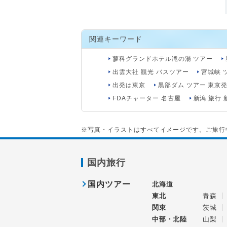
関連キーワード
蓼科グランドホテル滝の湯 ツアー
出雲大社 観光 バスツアー
宮城峡 
出発は東京
黒部ダム ツアー 東京発
FDAチャーター 名古屋
新潟 旅行 
※写真・イラストはすべてイメージです。ご旅行
国内旅行
国内ツアー
北海道
東北
青森
関東
茨城
中部・北陸
山梨