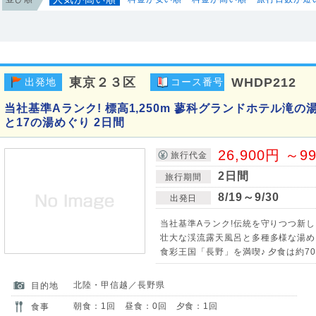
東京２３区
WHDP212
出発地
コース番号
当社基準Aランク! 標高1,250m 蓼科グランドホテル滝
と17の湯めぐり 2日間
26,900円 ～9
旅行代金
2日間
旅行期間
8/19～9/30
出発日
当社基準Aランク!伝統を守りつつ新
壮大な渓流露天風呂と多種多様な湯め
食彩王国「長野」を満喫♪ 夕食は約7
北陸・甲信越／長野県
目的地
朝食：1回 昼食：0回 夕食：1回
食事