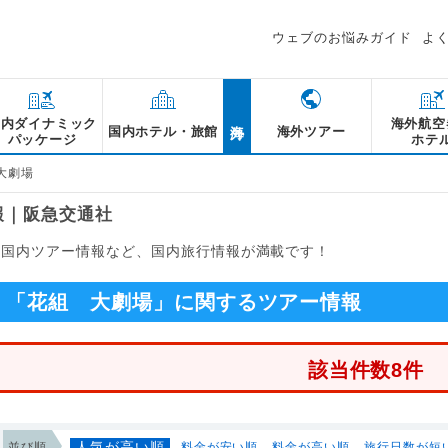
ウェブのお悩みガイド
よ
海外
国内ダイナミック
海外航空
国内ホテル・旅館
海外ツアー
パッケージ
ホテ
大劇場
報｜阪急交通社
る国内ツアー情報など、国内旅行情報が満載です！
「花組 大劇場」に関するツアー情報
該当件数8件
人気が高い順
並び順
料金が安い順
料金が高い順
旅行日数が短