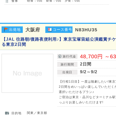
朝食：0回 昼食：0回 夕食：0回
食事
大阪府
N83HU35
出発地
コース番号
【JAL 往路朝/復路夜便利用♪】東京宝塚宙組公演鑑賞チ
る東京2日間
48,700円 ～6
旅行代金
2日間
旅行期間
9/2～9/2
出発日
【行程1日目】一度は観劇したい!東
2日間をめいっぱい楽しんでいただく
選択いただけるプラン♪
ご宿泊は東京・品川などターミナル駅
っぷりお楽しみいただけます!
関東／東京都
目的地