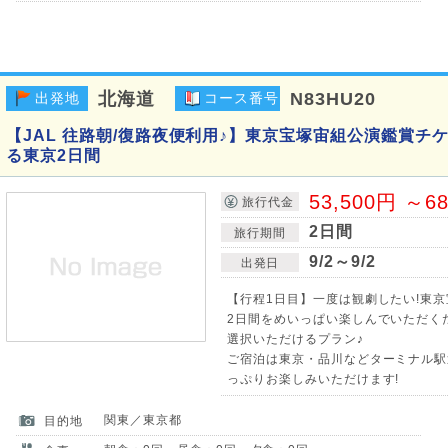
北海道
N83HU20
出発地
コース番号
【JAL 往路朝/復路夜便利用♪】東京宝塚宙組公演鑑賞チ
る東京2日間
53,500円 ～6
旅行代金
2日間
旅行期間
9/2～9/2
出発日
【行程1日目】一度は観劇したい!東
2日間をめいっぱい楽しんでいただく
選択いただけるプラン♪
ご宿泊は東京・品川などターミナル駅
っぷりお楽しみいただけます!
関東／東京都
目的地