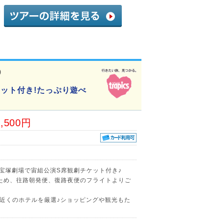
9
ケット付き!たっぷり遊べ
3,500円
京宝塚劇場で宙組公演S席観劇チケット付き♪
ため、往路朝発便、復路夜便のフライトよりご
近くのホテルを厳選♪ショッピングや観光もた