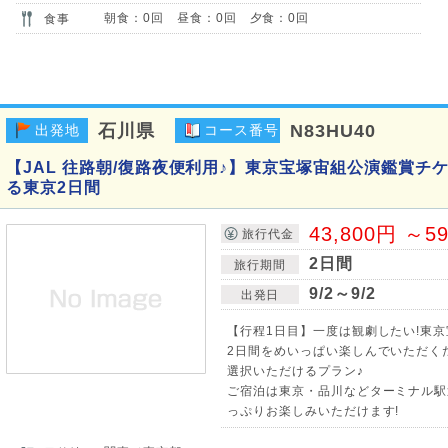
朝食：0回 昼食：0回 夕食：0回
食事
石川県
N83HU40
出発地
コース番号
【JAL 往路朝/復路夜便利用♪】東京宝塚宙組公演鑑賞チ
る東京2日間
43,800円 ～5
旅行代金
2日間
旅行期間
9/2～9/2
出発日
【行程1日目】一度は観劇したい!東
2日間をめいっぱい楽しんでいただく
選択いただけるプラン♪
ご宿泊は東京・品川などターミナル駅
っぷりお楽しみいただけます!