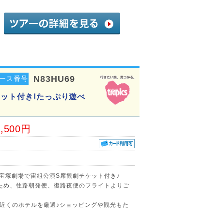
N83HU69
ース番号
ケット付き!たっぷり遊べ
3,500円
京宝塚劇場で宙組公演S席観劇チケット付き♪
ため、往路朝発便、復路夜便のフライトよりご
近くのホテルを厳選♪ショッピングや観光もた