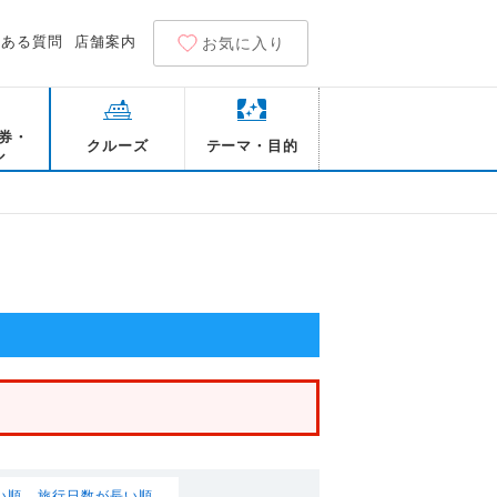
くある質問
店舗案内
お気に入り
券・
クルーズ
テーマ・目的
ル
い順
旅行日数が長い順