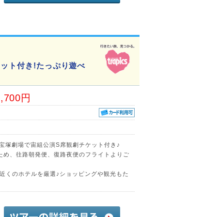
ケット付き!たっぷり遊べ
8,700円
京宝塚劇場で宙組公演S席観劇チケット付き♪
ため、往路朝発便、復路夜便のフライトよりご
近くのホテルを厳選♪ショッピングや観光もた