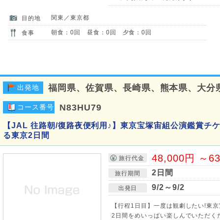
関東／東京都
目的地
朝食：0回 昼食：0回 夕食：0回
食事
福岡県、佐賀県、長崎県、熊本県、大分
出発地
N83HU79
コース番号
【JAL 往路朝/復路夜便利用♪】東京宝塚宙組公演鑑賞チ
る東京2日間
48,000円 ～6
旅行代金
2日間
旅行期間
9/2～9/2
出発日
【行程1日目】一度は観劇したい!東
2日間をめいっぱい楽しんでいただく