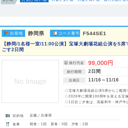
静岡県
F544SE1
出発地
コース番号
【静岡/1名様一室/11:00公演】宝塚大劇場花組公演をS
ごす2日間
99,000円
旅行代金
2日間
旅行期間
11/16～11/16
出発日
◇宝塚大劇場花組公演S席からご鑑賞!
◇2026年に開業100周年を迎える宝
◇1日目ご夕食は、高級和牛・神戸牛(約
近畿／兵庫県
目的地
朝食：1回 昼食：0回 夕食：1回
食事