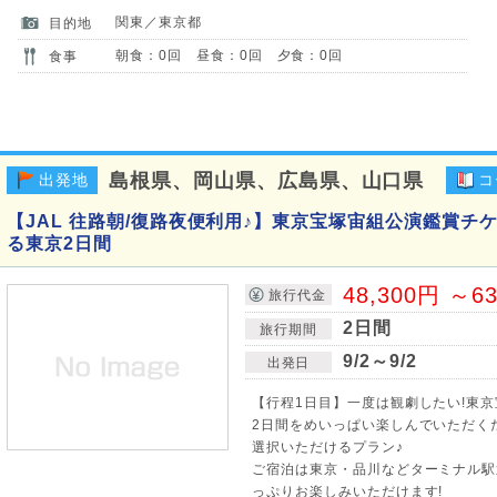
関東／東京都
目的地
朝食：0回 昼食：0回 夕食：0回
食事
島根県、岡山県、広島県、山口県
出発地
コ
【JAL 往路朝/復路夜便利用♪】東京宝塚宙組公演鑑賞チ
る東京2日間
48,300円 ～6
旅行代金
2日間
旅行期間
9/2～9/2
出発日
【行程1日目】一度は観劇したい!東
2日間をめいっぱい楽しんでいただく
選択いただけるプラン♪
ご宿泊は東京・品川などターミナル駅
っぷりお楽しみいただけます!