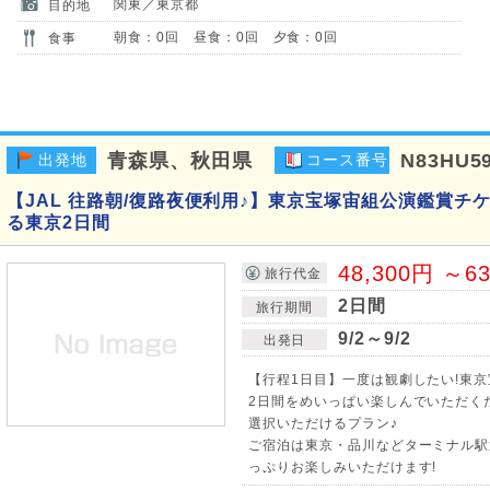
関東／東京都
目的地
朝食：0回 昼食：0回 夕食：0回
食事
青森県、秋田県
N83HU5
出発地
コース番号
【JAL 往路朝/復路夜便利用♪】東京宝塚宙組公演鑑賞チ
る東京2日間
48,300円 ～6
旅行代金
2日間
旅行期間
9/2～9/2
出発日
【行程1日目】一度は観劇したい!東
2日間をめいっぱい楽しんでいただく
選択いただけるプラン♪
ご宿泊は東京・品川などターミナル駅
っぷりお楽しみいただけます!