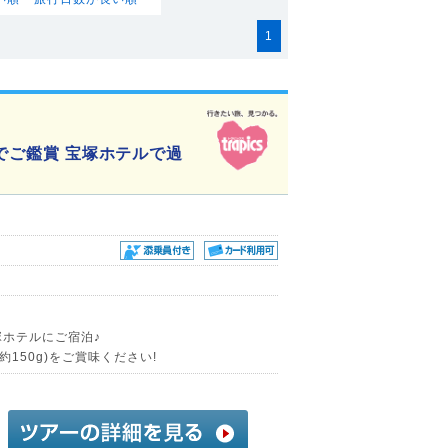
1
席でご鑑賞 宝塚ホテルで過
塚ホテルにご宿泊♪
150g)をご賞味ください!