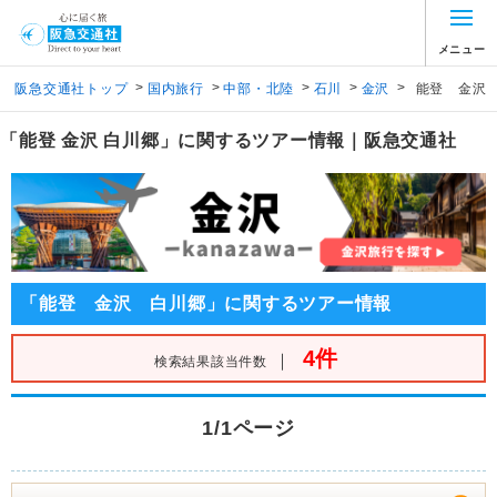
メニュー
>
>
>
>
>
阪急交通社トップ
国内旅行
中部・北陸
石川
金沢
能登 金沢
「能登 金沢 白川郷」に関するツアー情報｜阪急交通社
「能登 金沢 白川郷」に関するツアー情報
4件
｜
検索結果該当件数
1/1ページ