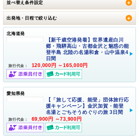
並べ替え条件設定
出発地・日程で絞り込む
北海道発
【新千歳空港発着】世界遺産白川
郷・飛騨高山・古都金沢と魅惑の能
登半島 北陸の名湯和倉・山中温泉4
日間
120,000円 ～165,000円
旅行代金：
愛知県発
【「旅して応援、能登」団体旅行応
援キャンペーン】金沢加賀・能登
名湯とごちそうめぐりの旅 3日間
69,900円 ～73,900円
旅行代金：