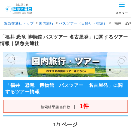
メニュー
>
>
>
阪急交通社トップ
国内旅行
バスツアー（日帰り・宿泊）
福井 恐
「福井 恐竜 博物館 バスツアー 名古屋発」に関するツアー
情報｜阪急交通社
「福井 恐竜 博物館 バスツアー 名古屋発」に関
するツアー情報
1件
｜
検索結果該当件数
1/1ページ