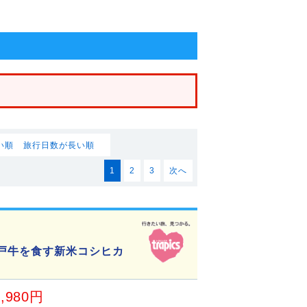
い順
旅行日数が長い順
1
2
3
次へ
神戸牛を食す新米コシヒカ
4,980円