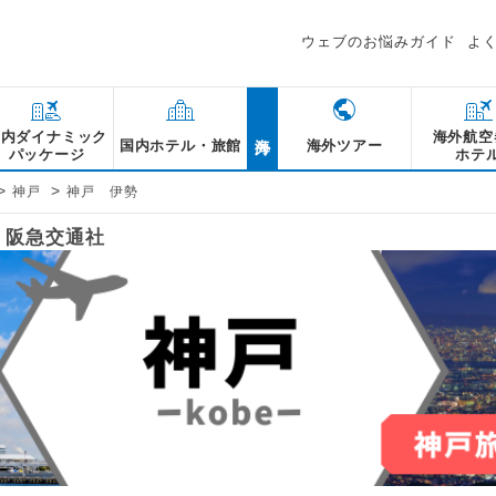
ウェブのお悩みガイド
よ
海外
国内ダイナミック
海外航空
国内ホテル・旅館
海外ツアー
パッケージ
ホテ
>
>
神戸
神戸 伊勢
｜阪急交通社