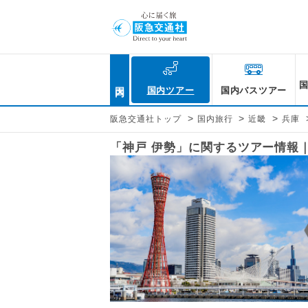
国内
国内ツアー
国内バスツアー
>
>
>
阪急交通社トップ
国内旅行
近畿
兵庫
「神戸 伊勢」に関するツアー情報