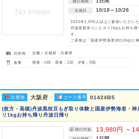
1日間
旅行期間
10/18～10/26
出発日
2025年1,000人以上ご参加いただいた
丹波産新米コシヒカリ1kgもお持ち
す。
ご昼食は「国産伊勢海老(約130g)と神
近畿／京都府・兵庫県
目的地
朝食：0回 昼食：1回 夕食：0回
食事
大阪府
01424B5
出発地
コース番号
(枚方・高槻)丹波黒枝豆もぎ取り体験と国産伊勢海老・
リ1kgお持ち帰り丹波日帰り
13,980円 ～1
旅行代金
1日間
旅行期間