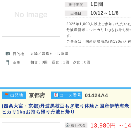
1日間
旅行期間
10/12～11/8
出発日
2025年1,000人以上ご参加いただいた
丹波産新米コシヒカリ1kgもお持ち
す。
ご昼食は「国産伊勢海老(約130g)と神
近畿／京都府・兵庫県
目的地
朝食：0回 昼食：1回 夕食：0回
食事
京都府
01424A4
出発地
コース番号
(四条大宮・京都)丹波黒枝豆もぎ取り体験と国産伊勢海
ヒカリ1kgお持ち帰り丹波日帰り
13,980円 ～1
旅行代金