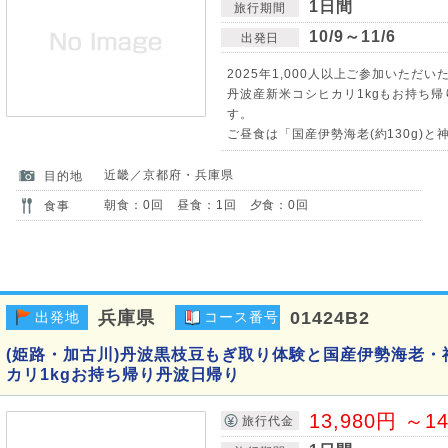
1日間
旅行期間
10/9～11/6
出発日
2025年1,000人以上ご参加いただいた
丹波産新米コシヒカリ1kgもお持ち
す。
ご昼食は「国産伊勢海老(約130g)と神
近畿／京都府・兵庫県
目的地
朝食：0回 昼食：1回 夕食：0回
食事
兵庫県
01424B2
出発地
コース番号
(姫路・加古川)丹波黒枝豆もぎ取り体験と国産伊勢海老
カリ1kgお持ち帰り丹波日帰り
13,980円 ～1
旅行代金