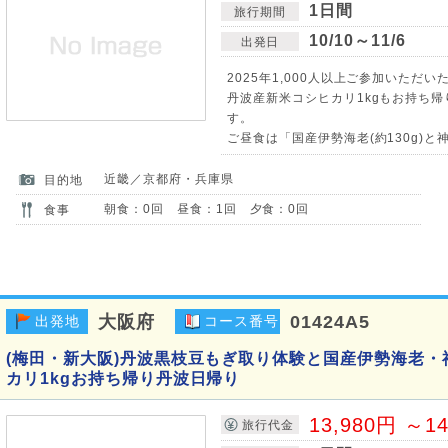
1日間
旅行期間
10/10～11/6
出発日
2025年1,000人以上ご参加いただいた
丹波産新米コシヒカリ1kgもお持ち
す。
ご昼食は「国産伊勢海老(約130g)と神
近畿／京都府・兵庫県
目的地
朝食：0回 昼食：1回 夕食：0回
食事
大阪府
01424A5
出発地
コース番号
(梅田・新大阪)丹波黒枝豆もぎ取り体験と国産伊勢海老
カリ1kgお持ち帰り丹波日帰り
13,980円 ～1
旅行代金