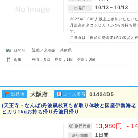
10/13～10/13
出発日
2025年1,000人以上ご参加いただいた
丹波産新米コシヒカリ1kgもお持ち
す。
ご昼食は「国産伊勢海老(約130g)と神
近畿／京都府・兵庫県
目的地
朝食：0回 昼食：1回 夕食：0回
食事
大阪府
01424D5
出発地
コース番号
(天王寺・なんば)丹波黒枝豆もぎ取り体験と国産伊勢海
ヒカリ1kgお持ち帰り丹波日帰り
13,980円 ～1
旅行代金
1日間
旅行期間