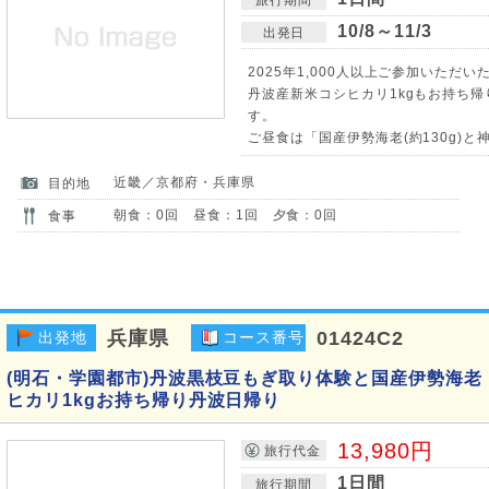
10/8～11/3
出発日
2025年1,000人以上ご参加いただいた
丹波産新米コシヒカリ1kgもお持ち
す。
ご昼食は「国産伊勢海老(約130g)と神
近畿／京都府・兵庫県
目的地
朝食：0回 昼食：1回 夕食：0回
食事
兵庫県
01424C2
出発地
コース番号
(明石・学園都市)丹波黒枝豆もぎ取り体験と国産伊勢海
ヒカリ1kgお持ち帰り丹波日帰り
13,980円
旅行代金
1日間
旅行期間