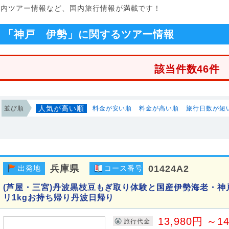
国内ツアー情報など、国内旅行情報が満載です！
「神戸 伊勢」に関するツアー情報
該当件数46件
人気が高い順
並び順
料金が安い順
料金が高い順
旅行日数が短
兵庫県
01424A2
出発地
コース番号
(芦屋・三宮)丹波黒枝豆もぎ取り体験と国産伊勢海老・
リ1kgお持ち帰り丹波日帰り
13,980円 ～1
旅行代金