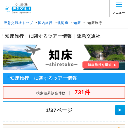
メニュー
>
>
>
>
阪急交通社トップ
国内旅行
北海道
知床
知床旅行
「知床旅行」に関するツアー情報｜阪急交通社
「知床旅行」に関するツアー情報
731件
｜
検索結果該当件数
1/37ページ
▶