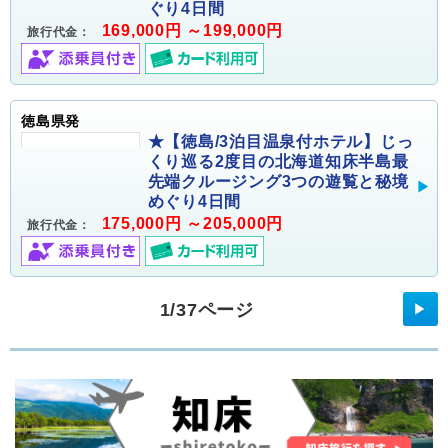
ぐり4日間
169,000円 ～199,000円
旅行代金：
徳島県発
★【徳島/3泊目温泉付ホテル】じっ
くり巡る2度目の北海道知床半島最
先端クルージング3つの遊覧と秘境
めぐり4日間
175,000円 ～205,000円
旅行代金：
1/37ページ
▶