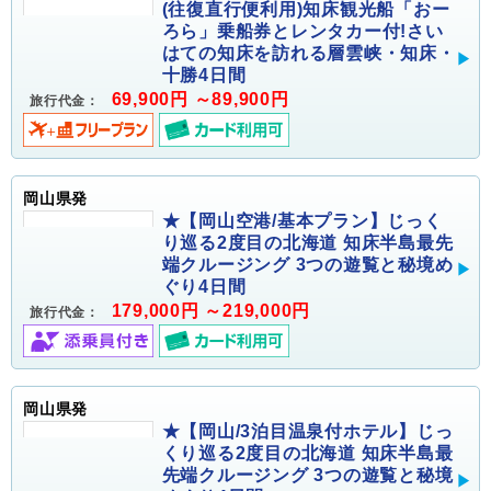
(往復直行便利用)知床観光船「おー
ろら」乗船券とレンタカー付!さい
はての知床を訪れる層雲峡・知床・
十勝4日間
69,900円 ～89,900円
旅行代金：
岡山県発
★【岡山空港/基本プラン】じっく
り巡る2度目の北海道 知床半島最先
端クルージング 3つの遊覧と秘境め
ぐり4日間
179,000円 ～219,000円
旅行代金：
岡山県発
★【岡山/3泊目温泉付ホテル】じっ
くり巡る2度目の北海道 知床半島最
先端クルージング 3つの遊覧と秘境