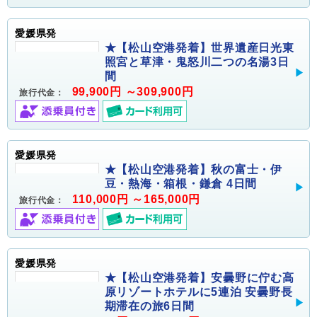
愛媛県発
★【松山空港発着】世界遺産日光東
照宮と草津・鬼怒川二つの名湯3日
間
99,900円 ～309,900円
旅行代金：
愛媛県発
★【松山空港発着】秋の富士・伊
豆・熱海・箱根・鎌倉 4日間
110,000円 ～165,000円
旅行代金：
愛媛県発
★【松山空港発着】安曇野に佇む高
原リゾートホテルに5連泊 安曇野長
期滞在の旅6日間