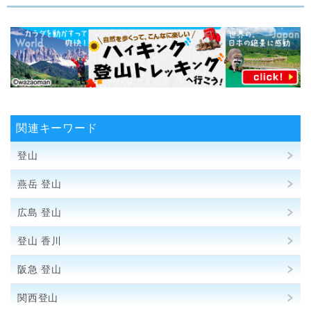
関連キーワード
登山
燕岳 登山
広島 登山
登山 香川
阪急 登山
関西登山