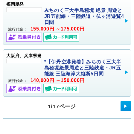
福岡県発
みちのく三大半島秘境 絶景 周遊と
JR五能線・三陸鉄道・仏ヶ浦遊覧4
日間
155,000円 ～175,000円
旅行代金：
大阪府、兵庫県発
*【伊丹空港発着】みちのく三大半
島秘境絶景周遊と三陸鉄道・JR五
能線 三陸海岸大縦断5日間
140,000円 ～150,000円
旅行代金：
1/17ページ
▶