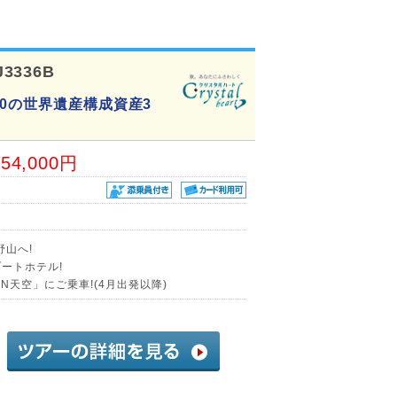
J3336B
0の世界遺産構成資産3
54,000円
野山へ!
ートホテル!
AN天空」にご乗車!(4月出発以降)