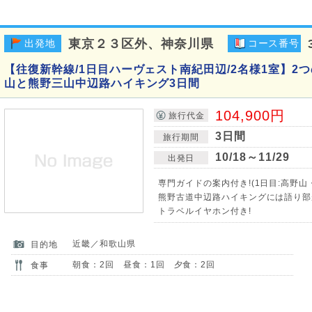
東京２３区外、神奈川県
出発地
コース番号
【往復新幹線/1日目ハーヴェスト南紀田辺/2名様1室】2
山と熊野三山中辺路ハイキング3日間
104,900円
旅行代金
3日間
旅行期間
10/18～11/29
出発日
専門ガイドの案内付き!(1日目:高野山
熊野古道中辺路ハイキングには語り部が
トラベルイヤホン付き!
近畿／和歌山県
目的地
朝食：2回 昼食：1回 夕食：2回
食事