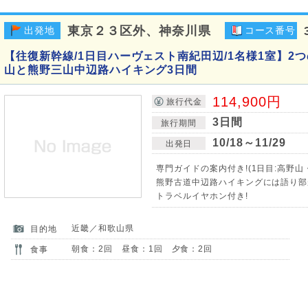
東京２３区外、神奈川県
出発地
コース番号
【往復新幹線/1日目ハーヴェスト南紀田辺/1名様1室】2
山と熊野三山中辺路ハイキング3日間
114,900円
旅行代金
3日間
旅行期間
10/18～11/29
出発日
専門ガイドの案内付き!(1日目:高野山
熊野古道中辺路ハイキングには語り部が
トラベルイヤホン付き!
近畿／和歌山県
目的地
朝食：2回 昼食：1回 夕食：2回
食事