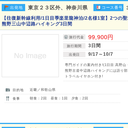
東京２３区外、神奈川県
出発地
コース番号
【往復新幹線利用/1日目季楽里龍神泊/2名様1室】2つの
熊野三山中辺路ハイキング3日間
99,900円
旅行代金
3日間
旅行期間
9/17～10/7
出発日
専門ガイドの案内付き!(1日目:高野山
熊野古道中辺路ハイキングには語り部が
トラベルイヤホン付き!
近畿／和歌山県
目的地
朝食：2回 昼食：1回 夕食：2回
食事