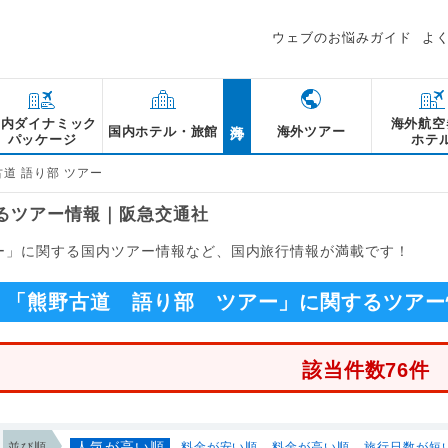
ウェブのお悩みガイド
よ
海外
国内ダイナミック
海外航空
国内ホテル・旅館
海外ツアー
パッケージ
ホテ
道 語り部 ツアー
するツアー情報｜阪急交通社
アー」に関する国内ツアー情報など、国内旅行情報が満載です！
「熊野古道 語り部 ツアー」に関するツアー
該当件数76件
人気が高い順
並び順
料金が安い順
料金が高い順
旅行日数が短