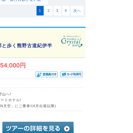
1
2
3
4
次へ
部と歩く熊野古道紀伊半
54,000円
野山へ!
ートホテル!
AN天空」にご乗車!(4月出発以降)