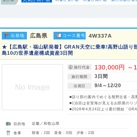
広島県
4W337A
出発地
コース番号
★【広島駅・福山駅発着】GRAN天空に乗車!高野山語り
島10の世界遺産構成資産3日間
130,000円 ～1
旅行代金
3日間
旅行期間
9/4～12/20
出発日
■語り部の案内でめぐる熊野古道・高
■1泊目は全室海が見えるお部屋のリゾ
■2026年4月24日より運行開始「GR
近畿／和歌山県
目的地
朝食：2回 昼食：0回 夕食：2回
食事