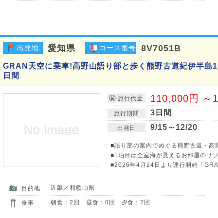
愛知県
8V7051B
出発地
コース番号
GRAN天空に乗車!高野山語り部と歩く熊野古道紀伊半島1
日間
110,000円 ～1
旅行代金
3日間
旅行期間
9/15～12/20
出発日
■語り部の案内でめぐる熊野古道・高
■1泊目は全室海が見えるお部屋のリゾ
■2026年4月24日より運行開始「GR
近畿／和歌山県
目的地
朝食：2回 昼食：0回 夕食：2回
食事