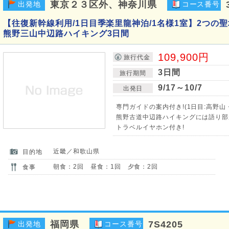
東京２３区外、神奈川県
出発地
コース番号
【往復新幹線利用/1日目季楽里龍神泊/1名様1室】2つの
熊野三山中辺路ハイキング3日間
109,900円
旅行代金
3日間
旅行期間
9/17～10/7
出発日
専門ガイドの案内付き!(1日目:高野山
熊野古道中辺路ハイキングには語り部が
トラベルイヤホン付き!
近畿／和歌山県
目的地
朝食：2回 昼食：1回 夕食：2回
食事
福岡県
7S4205
出発地
コース番号