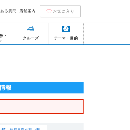
くある質問
店舗案内
お気に入り
券・
クルーズ
テーマ・目的
ル
情報
い順
旅行日数が長い順