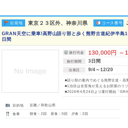
東京２３区外、神奈川県
出発地
コース番号
GRAN天空に乗車!高野山語り部と歩く熊野古道紀伊半島1
日間
130,000円 ～1
旅行代金
3日間
旅行期間
9/4～12/20
出発日
■語り部の案内でめぐる熊野古道・高
■1泊目は全室海が見えるお部屋のリゾ
■2026年4月24日より運行開始「GR
近畿／和歌山県
目的地
朝食：2回 昼食：0回 夕食：2回
食事