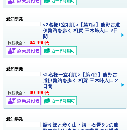
愛知県発
<2名様1室利用>【第7回】熊野古道
伊勢路を歩く 相賀-三木峠入口 2日
間
44,990円
旅行代金：
愛知県発
<1名様一室利用>【第7回】熊野古
道伊勢路を歩く 相賀-三木峠入口 2
日間
49,990円
旅行代金：
愛知県発
語り部と歩く山・海・石畳3つの熊