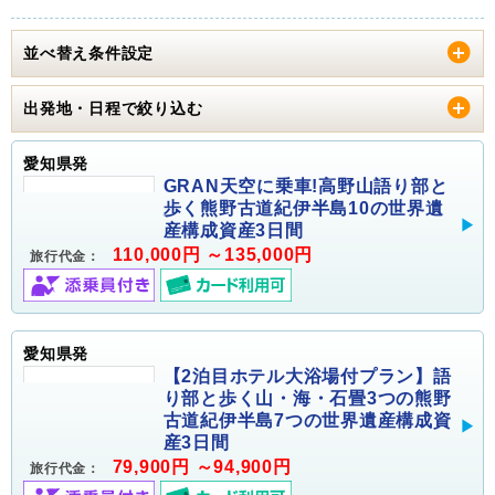
並べ替え条件設定
出発地・日程で絞り込む
愛知県発
GRAN天空に乗車!高野山語り部と
歩く熊野古道紀伊半島10の世界遺
産構成資産3日間
110,000円 ～135,000円
旅行代金：
愛知県発
【2泊目ホテル大浴場付プラン】語
り部と歩く山・海・石畳3つの熊野
古道紀伊半島7つの世界遺産構成資
産3日間
79,900円 ～94,900円
旅行代金：