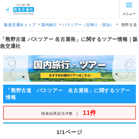
メニュー
>
>
>
阪急交通社トップ
国内旅行
バスツアー（日帰り・宿泊）
熊野古道
「熊野古道 バスツアー 名古屋発」に関するツアー情報｜阪
急交通社
「熊野古道 バスツアー 名古屋発」に関するツアー
情報
11件
｜
検索結果該当件数
1/1ページ