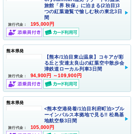
旅館「界 秋保」に泊まる(2泊目)3
つの紅葉遊覧で愉しむ秋の東北3日
間
195,000円
旅行代金：
熊本県発
【熊本/1泊目東山温泉】コキアが彩
る丘と安達太良山の紅葉空中散歩会
津鉄道ローカル列車3日間
94,900円 ～109,900円
旅行代金：
熊本県発
<熊本空港発着/1泊目利府町泊>ブル
ーインパルス本拠地で見る!! 松島基
地航空祭3日間
105,000円
旅行代金：