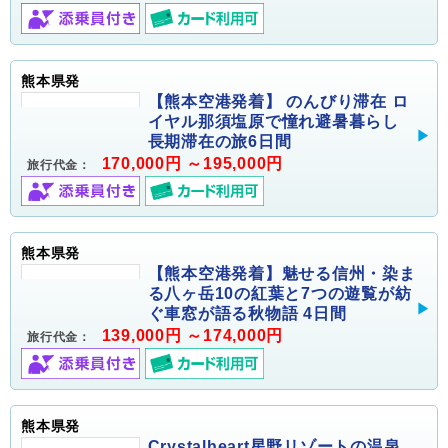
熊本県発
【熊本空港発着】 のんびり滞在 ロ
イヤル那須塩原で憧れ避暑暮らし
長期滞在の旅6日間
170,000円 ～195,000円
旅行代金：
熊本県発
【熊本空港発着】魅せる信州・染ま
る八ヶ岳10の紅葉と7つの遊覧が紡
ぐ車窓が語る秋物語 4日間
139,000円 ～174,000円
旅行代金：
熊本県発
Crystalheart星野リゾートの温泉