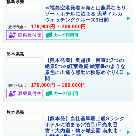
福島県発
≪福島空港発着≫海と山趣異なるリ
ゾートホテルに泊まる 天草イルカ
ウォッチングクルーズ3日間
179,900円 ～209,900円
旅行代金：
熊本県発
【熊本発着】奥越後・南東北7つの
絶景5つの紅葉遊覧 絵葉書のような
景色に出逢う感動の秋彩めぐり4日
間
179,000円 ～189,000円
旅行代金：
熊本県発
【熊本発】当社基準最上級Sランク
ホテルに泊まる(2泊目)日光東照
宮・大内宿・鶴ヶ城公園 南東北・