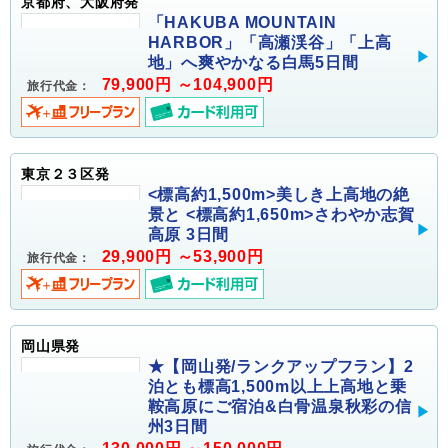
京都府、大阪府発
「HAKUBA MOUNTAIN
HARBOR」「高瀬渓谷」「上高
地」へ爽やかなる白馬5日間
79,900円 ～104,900円
旅行代金：
東京２３区発
<標高約1,500m>美しき上高地の絶
景と <標高約1,650m>さわやか志賀
高原 3日間
29,900円 ～53,900円
旅行代金：
岡山県発
★【岡山発/ランクアップフラン】2
泊とも標高1,500m以上上高地と乗
鞍高原にご宿泊&白骨温泉秋彩の信
州3日間