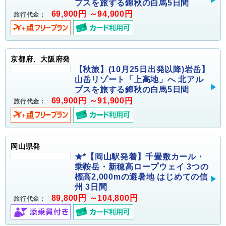
プスを旅する錦秋の白馬5日間
69,900円 ～94,900円
旅行代金：
京都府、大阪府発
【秋旅】(10月25日出発以降)岩岳】
山岳リゾート「上高地」へ 北アル
プスを旅する錦秋の白馬5日間
69,900円 ～91,900円
旅行代金：
岡山県発
★*【岡山駅発着】千畳敷カール・
乗鞍岳・新穂高ロープウェイ 3つの
標高2,000mの避暑地 はじめての信
州 3日間
89,800円 ～104,800円
旅行代金：