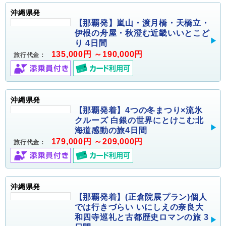
沖縄県発
【那覇発】嵐山・渡月橋・天橋立・
伊根の舟屋・秋澄む近畿いいとこど
り 4日間
135,000円 ～190,000円
旅行代金：
沖縄県発
【那覇発着】4つの冬まつり×流氷
クルーズ 白銀の世界にとけこむ北
海道感動の旅4日間
179,000円 ～209,000円
旅行代金：
沖縄県発
【那覇発着】(正倉院展プラン)個人
では行きづらい いにしえの奈良大
和四寺巡礼と古都歴史ロマンの旅 3