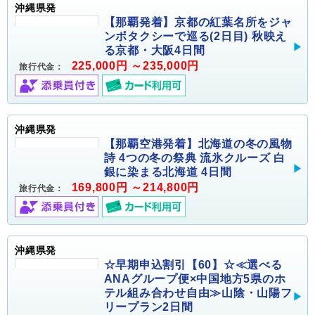
沖縄県発
【那覇発着】京都の紅葉名所をジャ
ンボタクシーで巡る(2日目) 秋映え
る京都・大阪4日間
225,000円 ～235,000円
旅行代金：
沖縄県発
【那覇空港発着】北海道の冬の風物
詩 4つの冬の祭典 流氷クルーズ 白
銀に染まる北海道 4日間
169,800円 ～214,800円
旅行代金：
沖縄県発
☆早期申込割引【60】☆≪選べる
ANAグループ便×中国地方5県のホ
テル組み合わせ自由≫山陰・山陽フ
リープラン2日間