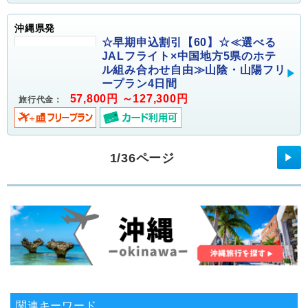
沖縄県発
☆早期申込割引【60】☆≪選べる
JALフライト×中国地方5県のホテ
ル組み合わせ自由≫山陰・山陽フリ
ープラン4日間
57,800円 ～127,300円
旅行代金：
1/36ページ
▶
関連キーワード