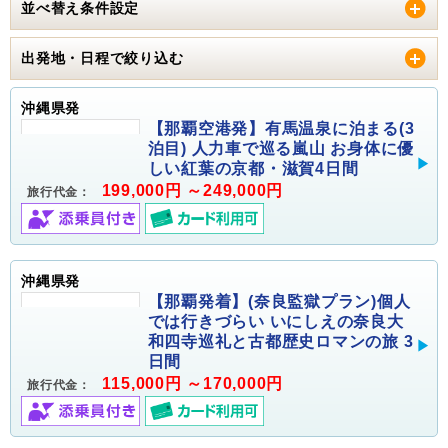
並べ替え条件設定
出発地・日程で絞り込む
沖縄県発
【那覇空港発】有馬温泉に泊まる(3
泊目) 人力車で巡る嵐山 お身体に優
しい紅葉の京都・滋賀4日間
199,000円 ～249,000円
旅行代金：
沖縄県発
【那覇発着】(奈良監獄プラン)個人
では行きづらい いにしえの奈良大
和四寺巡礼と古都歴史ロマンの旅 3
日間
115,000円 ～170,000円
旅行代金：