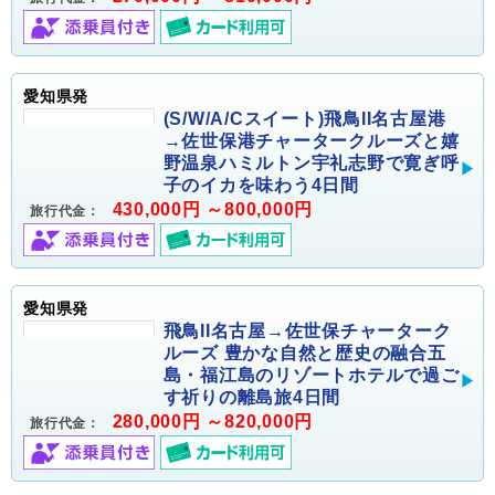
愛知県発
(S/W/A/Cスイート)飛鳥II名古屋港
→佐世保港チャータークルーズと嬉
野温泉ハミルトン宇礼志野で寛ぎ呼
子のイカを味わう4日間
430,000円 ～800,000円
旅行代金：
愛知県発
飛鳥II名古屋→佐世保チャーターク
ルーズ 豊かな自然と歴史の融合五
島・福江島のリゾートホテルで過ご
す祈りの離島旅4日間
280,000円 ～820,000円
旅行代金：