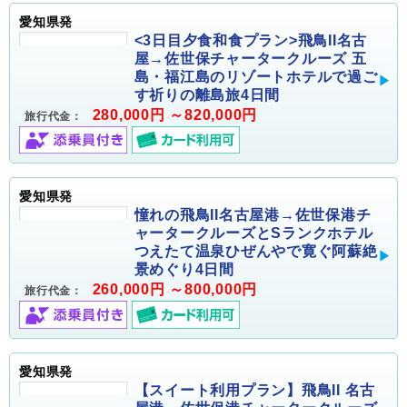
愛知県発
<3日目夕食和食プラン>飛鳥II名古
屋→佐世保チャータークルーズ 五
島・福江島のリゾートホテルで過ご
す祈りの離島旅4日間
280,000円 ～820,000円
旅行代金：
愛知県発
憧れの飛鳥II名古屋港→佐世保港チ
ャータークルーズとSランクホテル
つえたて温泉ひぜんやで寛ぐ阿蘇絶
景めぐり4日間
260,000円 ～800,000円
旅行代金：
愛知県発
【スイート利用プラン】飛鳥II 名古