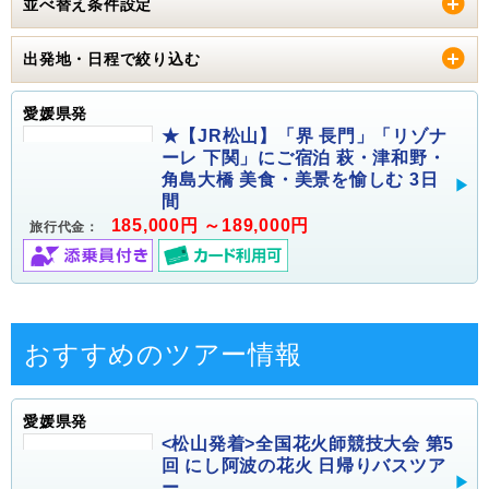
並べ替え条件設定
出発地・日程で絞り込む
愛媛県発
★【JR松山】「界 長門」「リゾナ
ーレ 下関」にご宿泊 萩・津和野・
角島大橋 美食・美景を愉しむ 3日
間
185,000円 ～189,000円
旅行代金：
おすすめのツアー情報
愛媛県発
<松山発着>全国花火師競技大会 第5
回 にし阿波の花火 日帰りバスツア
ー