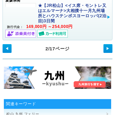
愛媛県発
★【JR松山】<イス席・モントレ又
はエルマーナ>大相撲十一月九州場
所とハウステンボスヨーロッパ(2泊
目)3日間
149,000円 ～254,000円
旅行代金：
2/17ページ
◀
▶
関連キーワード
松山 九州 フェリー