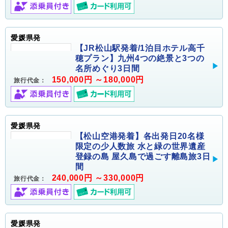
愛媛県発
【JR松山駅発着/1泊目ホテル高千
穂プラン】九州4つの絶景と3つの
名所めぐり3日間
150,000円 ～180,000円
旅行代金：
愛媛県発
【松山空港発着】各出発日20名様
限定の少人数旅 水と緑の世界遺産
登録の島 屋久島で過ごす離島旅3日
間
240,000円 ～330,000円
旅行代金：
愛媛県発