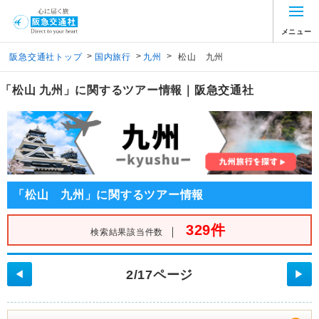
メニュー
>
>
>
阪急交通社トップ
国内旅行
九州
松山 九州
「松山 九州」に関するツアー情報｜阪急交通社
「松山 九州」に関するツアー情報
329件
｜
検索結果該当件数
2/17ページ
◀
▶