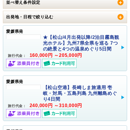
並べ替え条件設定
出発地・日程で絞り込む
愛媛県発
★【松山/4月出発以降/2泊目霧島観
光ホテル】九州7県全県を巡る 7つ
の絶景と4つの温泉めぐり5日間
160,000円 ～205,000円
旅行代金：
愛媛県発
【松山空港】長崎しま旅適用 壱
岐・対馬・五島列島 九州離島めぐ
り4日間
240,000円 ～310,000円
旅行代金：