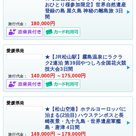
おひとり様参加限定】世界自然遺産
登録の島 屋久島 神秘の離島旅 3日
間
180,000円
旅行代金：
愛媛県発
★【JR松山駅】霧島温泉にラクラ
ク2連泊 第39回やつしろ全国花火競
技大会3日間
140,000円 ～175,000円
旅行代金：
愛媛県発
★【松山空港】ホテルヨーロッパに
泊まる(2泊目) ハウステンボスと長
崎夜景・九十九島・世界遺産軍艦
島・唐津 4日間
149,000円 ～179,000円
旅行代金：