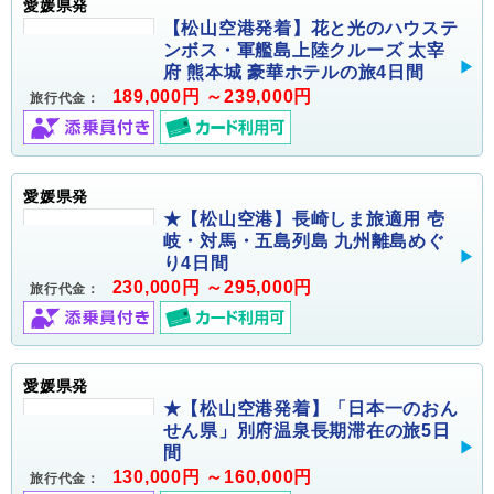
愛媛県発
【松山空港発着】花と光のハウステ
ンボス・軍艦島上陸クルーズ 太宰
府 熊本城 豪華ホテルの旅4日間
189,000円 ～239,000円
旅行代金：
愛媛県発
★【松山空港】長崎しま旅適用 壱
岐・対馬・五島列島 九州離島めぐ
り4日間
230,000円 ～295,000円
旅行代金：
愛媛県発
★【松山空港発着】「日本一のおん
せん県」別府温泉長期滞在の旅5日
間
130,000円 ～160,000円
旅行代金：