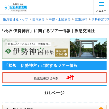
メニュー
>
>
>
>
阪急交通社トップ
国内旅行
中部・北陸旅行
三重旅行
伊勢神宮ツ
「松坂 伊勢神宮」に関するツアー情報｜阪急交通社
「松坂 伊勢神宮」に関するツアー情報
4件
｜
検索結果該当件数
1/1ページ