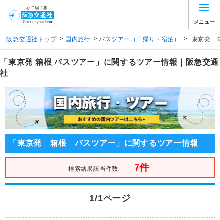
メニュー
>
>
>
阪急交通社トップ
国内旅行
バスツアー（日帰り・宿泊）
東京発 
「東京発 箱根 バスツアー」に関するツアー情報｜阪急交通
社
「東京発 箱根 バスツアー」に関するツアー情報
7件
｜
検索結果該当件数
1/1ページ