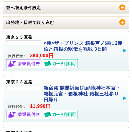
並べ替え条件設定
出発地・日程で絞り込む
東京２３区発
<極>ザ・プリンス 箱根芦ノ湖に2連
泊と箱根の駅伝を観戦 3日間
380,000円
旅行代金：
東京２３区発
新宿発 開運祈願!九頭龍神社本宮・
箱根元宮・箱根神社 箱根三社参り
日帰り
11,990円
旅行代金：