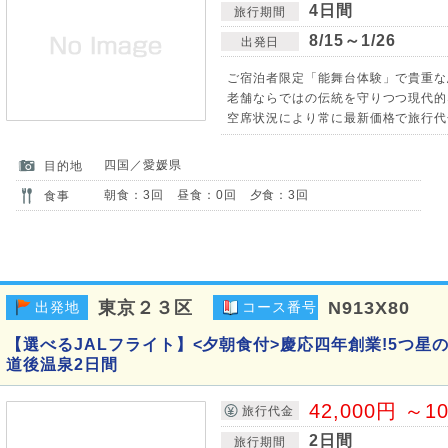
4日間
旅行期間
8/15～1/26
出発日
ご宿泊者限定「能舞台体験」で貴重な
老舗ならではの伝統を守りつつ現代的
空席状況により常に最新価格で旅行代
四国／愛媛県
目的地
朝食：3回 昼食：0回 夕食：3回
食事
東京２３区
N913X80
出発地
コース番号
【選べるJALフライト】<夕朝食付>慶応四年創業!5つ星
道後温泉2日間
42,000円 ～1
旅行代金
2日間
旅行期間