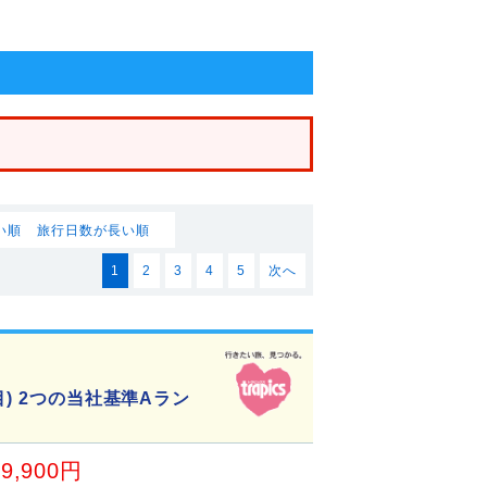
い順
旅行日数が長い順
1
2
3
4
5
次へ
) 2つの当社基準Aラン
19,900円