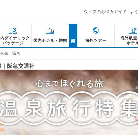
ウェブのお悩みガイド
よ
海外
国内ダイナミック
海外航空
国内ホテル・旅館
海外ツアー
パッケージ
ホテ
東京発 温泉
報｜阪急交通社