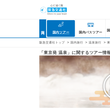
国内
国内ツアー
国内バスツアー
>
>
>
阪急交通社トップ
国内旅行
温泉旅行
「東京発 温泉」に関するツアー情