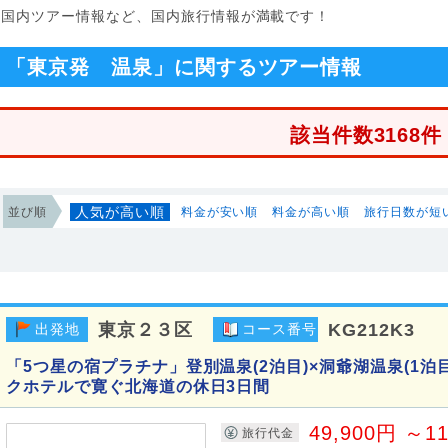
る国内ツアー情報など、国内旅行情報が満載です！
「東京発 温泉」に関するツアー情報
該当件数3168件
人気が高い順
並び順
料金が安い順
料金が高い順
旅行日数が短
東京２３区
KG212K3
出発地
コース番号
「5つ星の宿プラチナ」登別温泉(2泊目)×洞爺湖温泉(1泊目
クホテルで寛ぐ北海道の休日3日間
49,900円 ～1
旅行代金