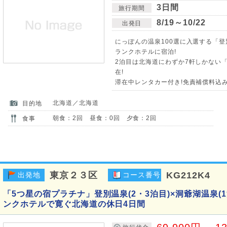
3日間
旅行期間
8/19～10/22
出発日
にっぽんの温泉100選に入選する「
ランクホテルに宿泊!
2泊目は北海道にわずか7軒しかない
在!
滞在中レンタカー付き!免責補償料込み
北海道／北海道
目的地
朝食：2回 昼食：0回 夕食：2回
食事
東京２３区
KG212K4
出発地
コース番号
「5つ星の宿プラチナ」登別温泉(2・3泊目)×洞爺湖温泉(1
ンクホテルで寛ぐ北海道の休日4日間