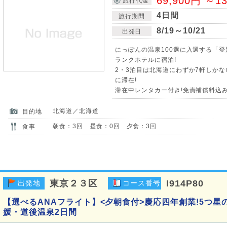
69,900円 ～1
旅行代金
4日間
旅行期間
8/19～10/21
出発日
にっぽんの温泉100選に入選する「
ランクホテルに宿泊!
2・3泊目は北海道にわずか7軒しか
に滞在!
滞在中レンタカー付き!免責補償料込み
北海道／北海道
目的地
朝食：3回 昼食：0回 夕食：3回
食事
東京２３区
I914P80
出発地
コース番号
【選べるANAフライト】<夕朝食付>慶応四年創業!5つ
媛・道後温泉2日間