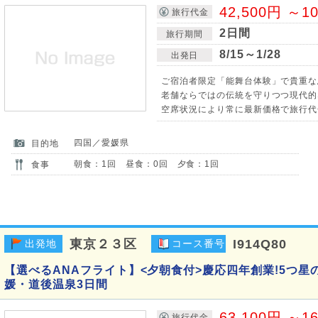
42,500円 ～1
旅行代金
2日間
旅行期間
8/15～1/28
出発日
ご宿泊者限定「能舞台体験」で貴重な
老舗ならではの伝統を守りつつ現代的
空席状況により常に最新価格で旅行代
四国／愛媛県
目的地
朝食：1回 昼食：0回 夕食：1回
食事
東京２３区
I914Q80
出発地
コース番号
【選べるANAフライト】<夕朝食付>慶応四年創業!5つ
媛・道後温泉3日間
63,100円 ～1
旅行代金