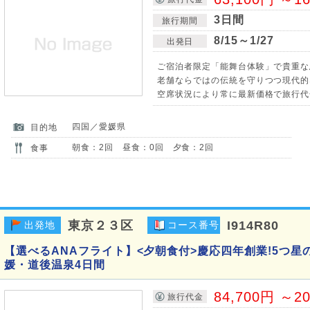
3日間
旅行期間
8/15～1/27
出発日
ご宿泊者限定「能舞台体験」で貴重な
老舗ならではの伝統を守りつつ現代的
空席状況により常に最新価格で旅行代
四国／愛媛県
目的地
朝食：2回 昼食：0回 夕食：2回
食事
東京２３区
I914R80
出発地
コース番号
【選べるANAフライト】<夕朝食付>慶応四年創業!5つ
媛・道後温泉4日間
84,700円 ～2
旅行代金