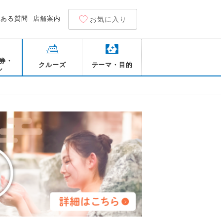
くある質問
店舗案内
お気に入り
券・
クルーズ
テーマ・目的
ル