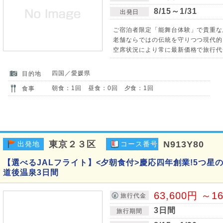
8/15～1/31
出発日
ご宿泊者限定「能舞台体験」で貴重な
老舗ならではの伝統を守りつつ現代的
空席状況により常に最新価格で旅行代
四国／愛媛県
目的地
朝食：1回 昼食：0回 夕食：1回
食事
東京２３区
N913Y80
出発地
コース番号
【選べるJALフライト】<夕朝食付>慶応四年創業!5つ星
道後温泉3日間
63,600円 ～1
旅行代金
3日間
旅行期間