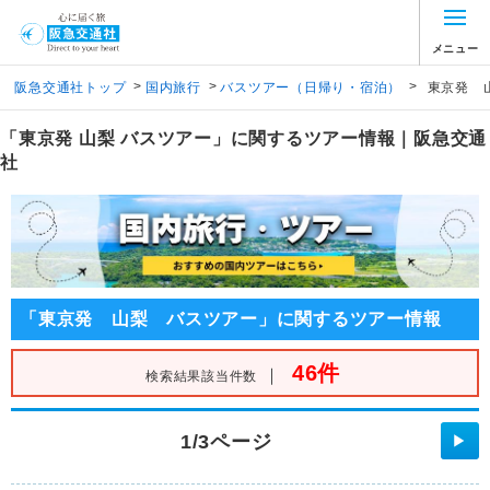
メニュー
>
>
>
阪急交通社トップ
国内旅行
バスツアー（日帰り・宿泊）
東京発 
「東京発 山梨 バスツアー」に関するツアー情報｜阪急交通
社
「東京発 山梨 バスツアー」に関するツアー情報
46件
｜
検索結果該当件数
1/3ページ
▶