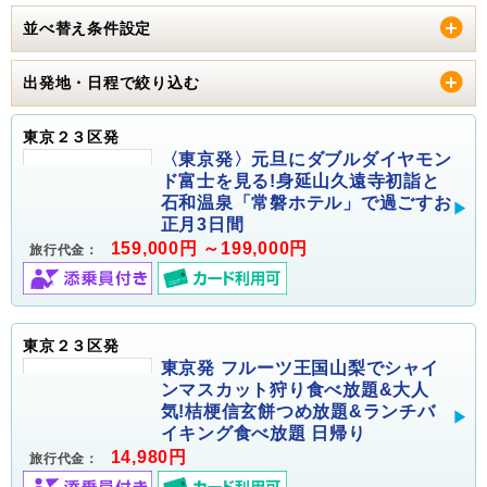
並べ替え条件設定
出発地・日程で絞り込む
東京２３区発
〈東京発〉元旦にダブルダイヤモン
ド富士を見る!身延山久遠寺初詣と
石和温泉「常磐ホテル」で過ごすお
正月3日間
159,000円 ～199,000円
旅行代金：
東京２３区発
東京発 フルーツ王国山梨でシャイ
ンマスカット狩り食べ放題&大人
気!桔梗信玄餅つめ放題&ランチバ
イキング食べ放題 日帰り
14,980円
旅行代金：