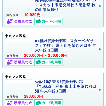
発 高級和牛近江牛を堪能!シャイン
マスカット阪急交通社大感謝祭 秋
の山梨日帰り
10,980円
旅行代金：
東京２３区発
■<極>特別仕様車「スターペガサ
ス」で往く 富士山を望む河口湖 年
末年始 3日間
200,000円 ～250,000円
旅行代金：
東京２３区発
<極>10名乗り特別仕様バス
「YuGa2」利用 富士山を望む河口
湖 年末年始3日間
280,000円
旅行代金：