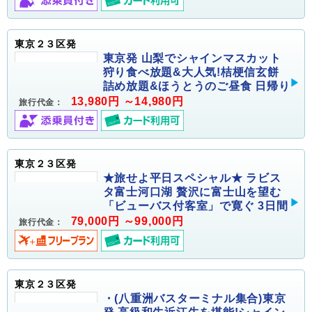
東京２３区発
東京発 山梨でシャインマスカット
狩り食べ放題&大人気!桔梗信玄餅
詰め放題&ほうとうのご昼食 日帰り
13,980円 ～14,980円
旅行代金：
東京２３区発
★旅せよ平日スペシャル★ ラビス
タ富士河口湖 贅沢に富士山を望む
「ビューバス付客室」で寛ぐ 3日間
79,000円 ～99,000円
旅行代金：
東京２３区発
・(八重洲バスターミナル集合)東京