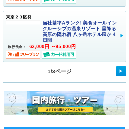
東京２３区発
当社基準Aランク! 美食オールイン
クルーシブの温泉リゾート 星降る
高原の隠れ宿 八ヶ岳ホテル風か 4
日間
62,000円 ～95,000円
旅行代金：
1/3ページ
▶