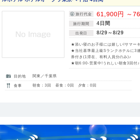
61,900円 ～7
旅行代金
4日間
旅行期間
8/29～8/29
出発日
★添い寝のお子様には嬉しい!サマーキ
★当社基準最上級Sランクホテルに3連
券付き(1滞在、有料人員分のみ)♪
★朝6:00-営業中!うれしい朝食3回付
関東／千葉県
目的地
朝食：3回 昼食：0回 夕食：0回
食事