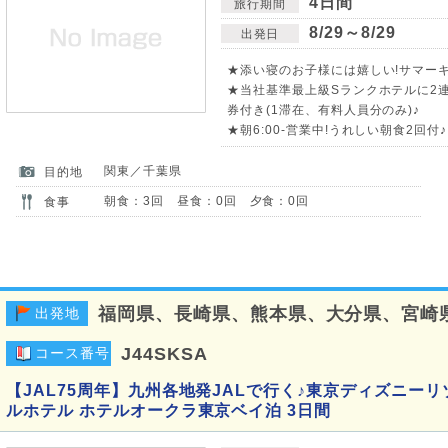
4日間
旅行期間
8/29～8/29
出発日
★添い寝のお子様には嬉しい!サマーキ
★当社基準最上級Sランクホテルに2連
券付き(1滞在、有料人員分のみ)♪
★朝6:00-営業中!うれしい朝食2回付
関東／千葉県
目的地
朝食：3回 昼食：0回 夕食：0回
食事
福岡県、長崎県、熊本県、大分県、宮崎
出発地
J44SKSA
コース番号
【JAL75周年】九州各地発JALで行く♪東京ディズニーリ
ルホテル ホテルオークラ東京ベイ泊 3日間