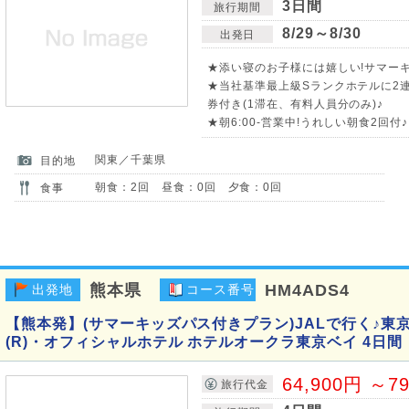
3日間
旅行期間
8/29～8/30
出発日
★添い寝のお子様には嬉しい!サマーキ
★当社基準最上級Sランクホテルに2連
券付き(1滞在、有料人員分のみ)♪
★朝6:00-営業中!うれしい朝食2回付
関東／千葉県
目的地
朝食：2回 昼食：0回 夕食：0回
食事
熊本県
HM4ADS4
出発地
コース番号
【熊本発】(サマーキッズパス付きプラン)JALで行く♪東
(R)・オフィシャルホテル ホテルオークラ東京ベイ 4日間
64,900円 ～7
旅行代金