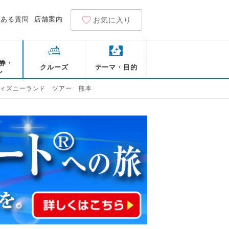
くある質問
店舗案内
お気に入り
券・
クルーズ
テーマ・目的
ル
ィズニーランド ツアー 熊本