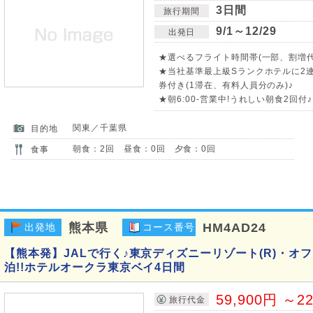
3日間
旅行期間
9/1～12/29
出発日
★選べるフライト時間帯(一部、割増代金
★当社基準最上級Sランクホテルに2連
券付き(1滞在、有料人員分のみ)♪
★朝6:00-営業中!うれしい朝食2回付
関東／千葉県
目的地
朝食：2回 昼食：0回 夕食：0回
食事
熊本県
HM4AD24
出発地
コース番号
【熊本発】JALで行く♪東京ディズニーリゾート(R)・オ
泊!!ホテルオークラ東京ベイ4日間
59,900円 ～2
旅行代金