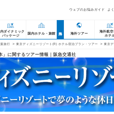
ウェブのお悩みガイド
よ
海外
国内ダイナミック
海外航空
国内ホテル・旅館
海外ツアー
パッケージ
ホテ
>
>
千葉旅行
東京ディズニーリゾート(R) ホテル宿泊プラン・ツアー
東京デ
熊本」に関するツアー情報｜阪急交通社