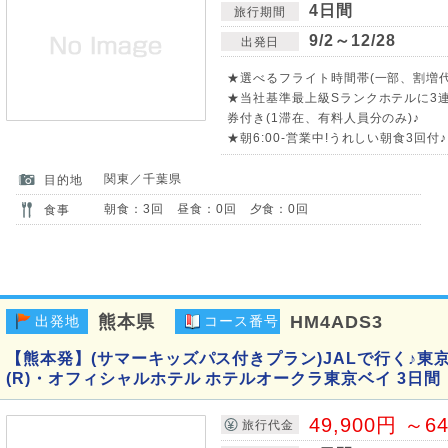
4日間
旅行期間
9/2～12/28
出発日
★選べるフライト時間帯(一部、割増代金
★当社基準最上級Sランクホテルに3連
券付き(1滞在、有料人員分のみ)♪
★朝6:00-営業中!うれしい朝食3回付
関東／千葉県
目的地
朝食：3回 昼食：0回 夕食：0回
食事
熊本県
HM4ADS3
出発地
コース番号
【熊本発】(サマーキッズパス付きプラン)JALで行く♪東
(R)・オフィシャルホテル ホテルオークラ東京ベイ 3日間
49,900円 ～6
旅行代金