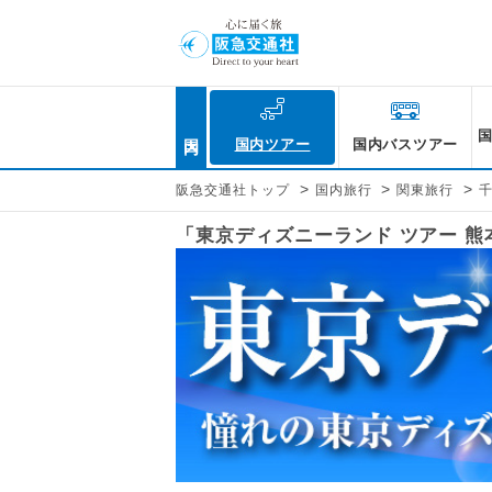
国内
国内ツアー
国内バスツアー
>
>
>
阪急交通社トップ
国内旅行
関東旅行
「東京ディズニーランド ツアー 