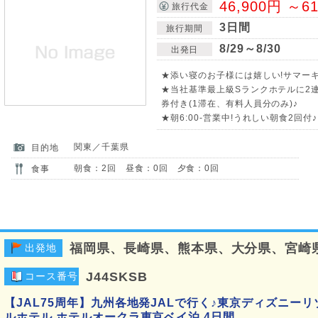
46,900円 ～6
旅行代金
3日間
旅行期間
8/29～8/30
出発日
★添い寝のお子様には嬉しい!サマーキ
★当社基準最上級Sランクホテルに2連
券付き(1滞在、有料人員分のみ)♪
★朝6:00-営業中!うれしい朝食2回付
関東／千葉県
目的地
朝食：2回 昼食：0回 夕食：0回
食事
福岡県、長崎県、熊本県、大分県、宮崎
出発地
J44SKSB
コース番号
【JAL75周年】九州各地発JALで行く♪東京ディズニーリ
ルホテル ホテルオークラ東京ベイ泊 4日間