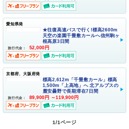
愛知県発
★往復高速バスで行く!標高2600m
天空の楽園千畳敷カールへ信州駒ヶ
根高原3日間
52,000円
旅行代金：
京都府、大阪府発
標高2,612m「千畳敷カール」標高
1,500m「上高地」へ 北アルプスの
麓安曇野で長期滞在7日間
89,900円 ～119,900円
旅行代金：
1/1ページ